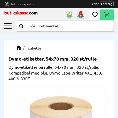
handyman
Privat
Företag
Teknisk expertis
Meny
butikskassa
.com
Önskelista
Kundvag
Etiketter
Dymo-etiketter, 54x70 mm, 320 st/rulle
Dymo-etiketter på rulle, 54x70 mm, 320 st/rulle.
Kompatibel med bl.a. Dymo LabelWriter 4XL, 450,
400 & 330T.