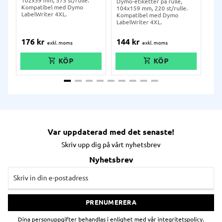
102x59 mm, 575 st/rulle.
25x
Dymo-etiketter på rulle,
Kompatibel med Dymo
Kom
104x159 mm, 220 st/rulle.
LabelWriter 4XL.
Lab
Kompatibel med Dymo
310
LabelWriter 4XL.
176
kr
144
kr
10
Var uppdaterad med det senaste!
Skriv upp dig på vårt nyhetsbrev
Nyhetsbrev
PRENUMERERA
Dina personuppgifter behandlas i enlighet med vår
integritetspolicy
.