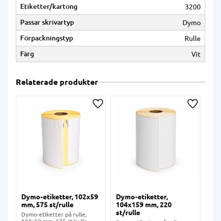
Etiketter/kartong
3200
Passar skrivartyp
Dymo
Förpackningstyp
Rulle
Färg
Vit
Relaterade produkter
Lägg till i önskelista
Lägg till
Dymo-etiketter, 102x59
Dymo-etiketter,
Dy
mm, 575 st/rulle
104x159 mm, 220
mm,
st/rulle
Dymo-etiketter på rulle,
Dym