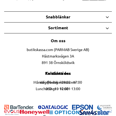
Snabblänkar
Sortiment
Om oss
butikskassa.com (PARMAB Sverige AB)
Hästmarksvägen 3A
891 38 Örnsköldsvik
Telefontider
Kontakta oss
info@butikskassa.com
Måndag-fredag – 09:00 - 17:00
010 - 10 10 681
Lunchstängt – 12:00 - 13:00