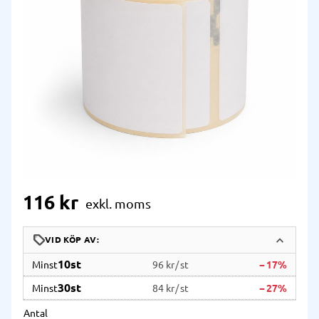
116
kr
10
st
96 kr
/
st
17
%
30
st
84 kr
/
st
27
%
Antal