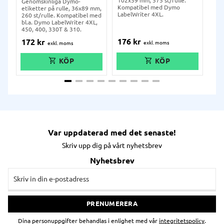
102x59 mm, 575 st/rulle.
38x
Genomskinliga Dymo-
Kompatibel med Dymo
Kom
etiketter på rulle, 36x89 mm,
LabelWriter 4XL.
Lab
260 st/rulle. Kompatibel med
310
bl.a. Dymo LabelWriter 4XL,
450, 400, 330T & 310.
176
kr
10
172
kr
Var uppdaterad med det senaste!
Skriv upp dig på vårt nyhetsbrev
Nyhetsbrev
PRENUMERERA
Dina personuppgifter behandlas i enlighet med vår
integritetspolicy
.