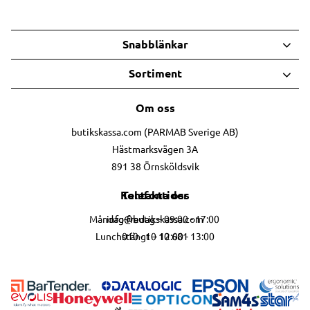
Snabblänkar
Sortiment
Om oss
butikskassa.com (PARMAB Sverige AB)
Hästmarksvägen 3A
891 38 Örnsköldsvik
Telefontider
Kontakta oss
info@butikskassa.com
Måndag-fredag – 09:00 - 17:00
010 - 10 10 681
Lunchstängt – 12:00 - 13:00