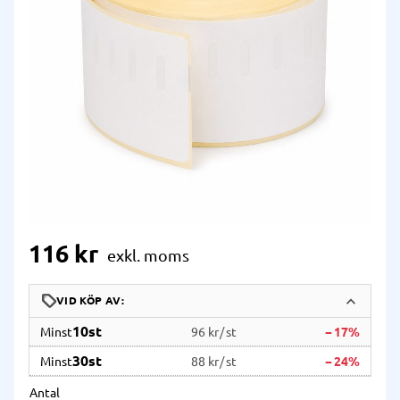
116
kr
10
st
96 kr
/
st
17
%
30
st
88 kr
/
st
24
%
Antal