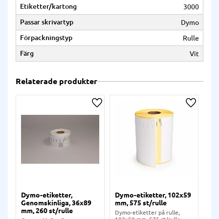
Etiketter/kartong
3000
Passar skrivartyp
Dymo
Förpackningstyp
Rulle
Färg
Vit
Relaterade produkter
Lägg till i önskelista
Lägg till
Dymo-etiketter,
Dymo-etiketter, 102x59
Dy
Genomskinliga, 36x89
mm, 575 st/rulle
mm,
mm, 260 st/rulle
Dymo-etiketter på rulle,
Dym