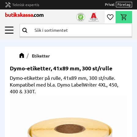
handyman
Privat
Företag
Teknisk expertis
Meny
butikskassa
.com
Önskelista
Kundvag
Etiketter
Dymo-etiketter, 41x89 mm, 300 st/rulle
Dymo-etiketter på rulle, 41x89 mm, 300 st/rulle.
Kompatibel med bl.a. Dymo LabelWriter 4XL, 450,
400 & 330T.