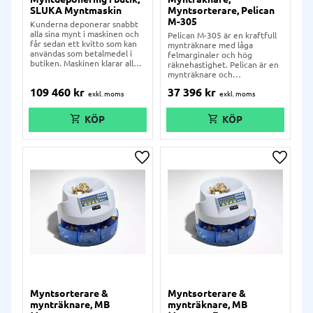
SLUKA Myntmaskin
Myntsorterare, Pelican
M-305
Kunderna deponerar snabbt
alla sina mynt i maskinen och
Pelican M-305 är en kraftfull
får sedan ett kvitto som kan
mynträknare med låga
användas som betalmedel i
felmarginaler och hög
butiken. Maskinen klarar alla
räknehastighet. Pelican är en
svenska valörer som sedan
mynträknare och
sorteras upp i separata påsar.
myntsorterare som bygger på
109 460
kr
37 396
kr
en ny generations tanke och
utformning. Pelican M-305 är
framtagen med den senaste
högeffektiva sensortekniken
med högsta tänkbara
noggrannhet när mynt ska
räknas och sorteras.
Främmande eller falska mynt
Lägg till i önskelista
Lägg ti
sorteras automatiskt ut till ett
separat fack. Redovisning av
antal mynt per valör, belopp
och dagstotal.
Myntsorterare &
Myntsorterare &
mynträknare, MB
mynträknare, MB