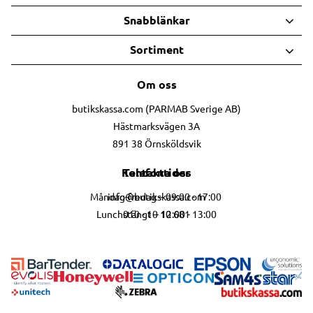
Snabblänkar
Sortiment
Om oss
butikskassa.com (PARMAB Sverige AB)
Hästmarksvägen 3A
891 38 Örnsköldsvik
Telefontider
Kontakta oss
info@butikskassa.com
Måndag-fredag – 09:00 - 17:00
010 - 10 10 681
Lunchstängt – 12:00 - 13:00