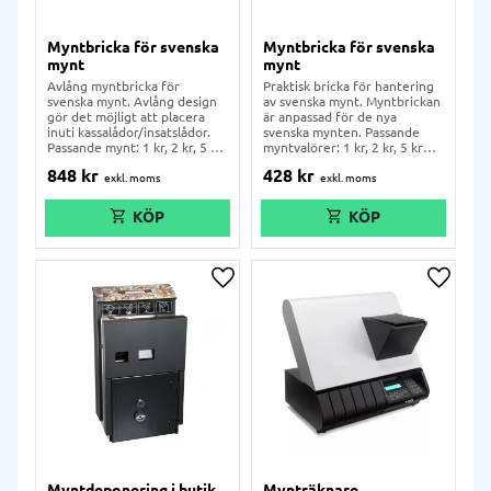
Myntbricka för svenska
Myntbricka för svenska
mynt
mynt
Avlång myntbricka för
Praktisk bricka för hantering
svenska mynt. Avlång design
av svenska mynt. Myntbrickan
gör det möjligt att placera
är anpassad för de nya
inuti kassalådor/insatslådor.
svenska mynten. Passande
Passande mynt: 1 kr, 2 kr, 5 kr
myntvalörer: 1 kr, 2 kr, 5 kr
och 10 kr. Myntbrickan har
och 10 kr. Myntbrickan har
848
kr
428
kr
beloppsindikator intill varje
beloppsindikator intill varje
valör och är tillverkad i plast.
valör och är tillverkad i plast.
Lägg till i önskelista
Lägg ti
Myntdeponering i butik,
Mynträknare,