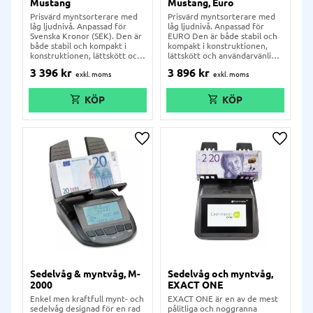
Mustang
Mustang, Euro
Prisvärd myntsorterare med
Prisvärd myntsorterare med
låg ljudnivå. Anpassad för
låg ljudnivå. Anpassad för
Svenska Kronor (SEK). Den är
EURO Den är både stabil och
både stabil och kompakt i
kompakt i konstruktionen,
konstruktionen, lättskött och
lättskött och användarvänlig.
användarvänlig. Tack vare den
Tack vare den låga ljudnivå
3 396
kr
3 896
kr
låga ljudnivå kan man säkert
kan man säkert räkna mynt i
räkna mynt i lokalen utan att
lokalen utan att dra till sig
dra till sig oönskad
oönskad uppmärksamhet från
uppmärksamhet från
förbipasserande eller
förbipasserande eller
intilliggande lokaler. Enkel
intilliggande lokaler. Enkel
och lätthanterlig kontroll.
och lätthanterlig kontroll.
Räknar och sorterar mynten
Räknar och sorterar mynten
efter valör.
Lägg till i önskelista
Lägg ti
efter valör.
Sedelvåg & myntvåg, M-
Sedelvåg och myntvåg,
2000
EXACT ONE
Enkel men kraftfull mynt- och
EXACT ONE är en av de mest
sedelvåg designad för en rad
pålitliga och noggranna