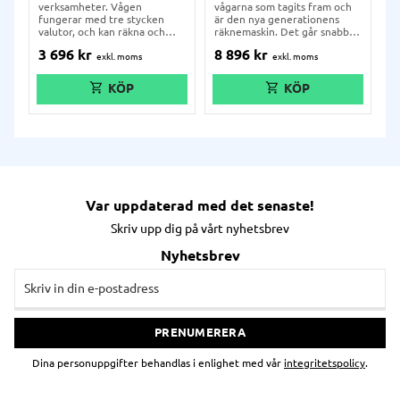
verksamheter. Vågen
vågarna som tagits fram och
fungerar med tre stycken
är den nya generationens
valutor, och kan räkna och
räknemaskin. Det går snabbt,
redovisa både sedlar, mynt,
det är enkelt och det blir
3 696
kr
8 896
kr
myntrullar och antal
exakt. Stor och tydlig display
rikskuponger. Vågen räknar
på 4,3" som är högupplöst, i
antal och summa per valör,
färg och touchscreen i härdat
samt visar en löpande total.
glas.
När en viss valör räknats
färdigt stegar vågen
automatiskt vidare till nästa
valör, och ger i slutändan en
ihopräknad sammanställning
över dagskassans värde och
antal för de specifika
valörerna. Anpassad för de
Var uppdaterad med det senaste!
nya svenska mynten och
sedlarna.
Skriv upp dig på vårt nyhetsbrev
Nyhetsbrev
PRENUMERERA
Dina personuppgifter behandlas i enlighet med vår
integritetspolicy
.