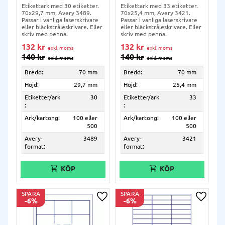
Etikettark med 30 etiketter.
Etikettark med 33 etiketter.
70x29,7 mm, Avery 3489.
70x25,4 mm, Avery 3421.
Passar i vanliga laserskrivare
Passar i vanliga laserskrivare
eller bläckstråleskrivare. Eller
eller bläckstråleskrivare. Eller
skriv med penna.
skriv med penna.
132
kr
132
kr
140
kr
140
kr
Bredd:
70 mm
Bredd:
70 mm
Höjd:
29,7 mm
Höjd:
25,4 mm
Etiketter/ark
30
Etiketter/ark
33
:
:
Ark/kartong:
100 eller
Ark/kartong:
100 eller
500
500
Avery-
3489
Avery-
3421
format:
format:
SPARA
SPARA
6
%
6
%
Lägg till i önskelista
Lägg ti