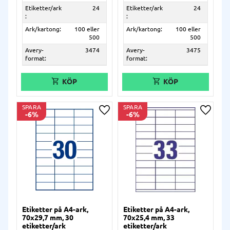
Etiketter/ark
24
Etiketter/ark
24
:
:
Ark/kartong:
100 eller
Ark/kartong:
100 eller
500
500
Avery-
3474
Avery-
3475
format:
format:
SPARA
SPARA
6
%
6
%
Lägg till i önskelista
Lägg ti
Etiketter på A4-ark,
Etiketter på A4-ark,
70x29,7 mm, 30
70x25,4 mm, 33
etiketter/ark
etiketter/ark