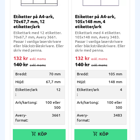
Etiketter på A4-ark,
Etiketter på A4-ark,
70x67,7 mm, 12
105x148 mm, 4
etiketter/ark
etiketter/ark
Etikettark med 12 etiketter.
Etikettark med 4 etiketter.
70x67,7 mm, Avery 3661.
105x148 mm, Avery 3483.
Passar i vanliga laserskrivare
Passar i vanliga laserskrivare
eller bläckstråleskrivare. Eller
eller bläckstråleskrivare. Eller
skriv med penna.
skriv med penna.
132
kr
132
kr
140
kr
140
kr
Bredd:
70 mm
Bredd:
105 mm
Höjd:
67,7 mm
Höjd:
148 mm
Etiketter/ark
12
Etiketter/ark
4
:
:
Ark/kartong:
100 eller
Ark/kartong:
100 eller
500
500
Avery-
3661
Avery-
3483
format:
format: