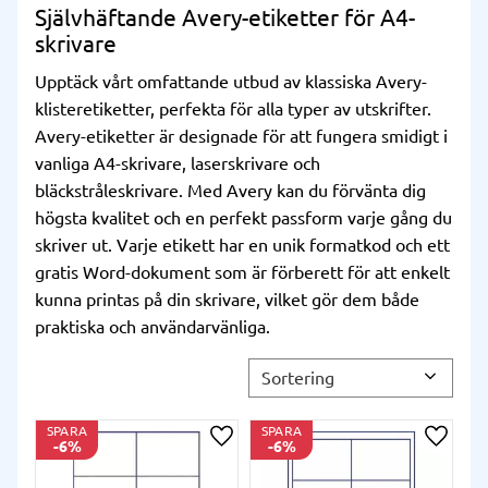
Självhäftande Avery-etiketter för A4-
skrivare
Upptäck vårt omfattande utbud av klassiska Avery-
klisteretiketter, perfekta för alla typer av utskrifter.
Avery-etiketter är designade för att fungera smidigt i
vanliga A4-skrivare, laserskrivare och
bläckstråleskrivare. Med Avery kan du förvänta dig
högsta kvalitet och en perfekt passform varje gång du
skriver ut. Varje etikett har en unik formatkod och ett
gratis Word-dokument som är förberett för att enkelt
kunna printas på din skrivare, vilket gör dem både
praktiska och användarvänliga.
Välj sortering
SPARA
SPARA
6
%
6
%
Lägg till i önskelista
Lägg ti