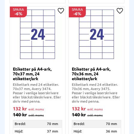
SPARA
SPARA
6
%
6
%
Lägg till i önskelista
Lägg ti
Etiketter på A4-ark,
Etiketter på A4-ark,
70x37 mm, 24
70x36 mm, 24
etiketter/ark
etiketter/ark
Etikettark med 24 etiketter.
Etikettark med 24 etiketter.
70x37 mm, Avery 3474.
70x36 mm, Avery 3475.
Passar i vanliga laserskrivare
Passar i vanliga laserskrivare
eller bläckstråleskrivare. Eller
eller bläckstråleskrivare. Eller
skriv med penna.
skriv med penna.
132
kr
132
kr
140
kr
140
kr
Bredd:
70 mm
Bredd:
70 mm
Höjd:
37 mm
Höjd:
36 mm