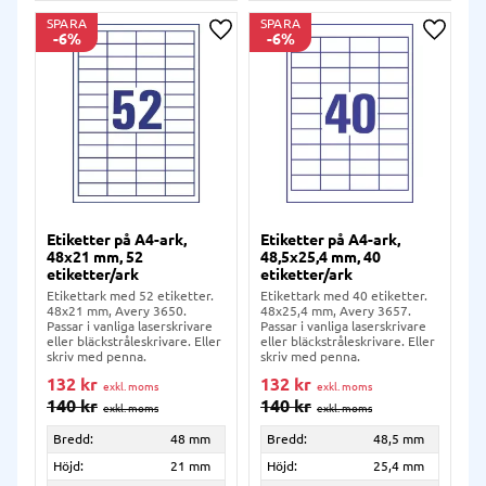
SPARA
SPARA
6
%
6
%
Lägg till i önskelista
Lägg ti
Etiketter på A4-ark,
Etiketter på A4-ark,
48x21 mm, 52
48,5x25,4 mm, 40
etiketter/ark
etiketter/ark
Etikettark med 52 etiketter.
Etikettark med 40 etiketter.
48x21 mm, Avery 3650.
48x25,4 mm, Avery 3657.
Passar i vanliga laserskrivare
Passar i vanliga laserskrivare
eller bläckstråleskrivare. Eller
eller bläckstråleskrivare. Eller
skriv med penna.
skriv med penna.
132
kr
132
kr
140
kr
140
kr
Bredd:
48 mm
Bredd:
48,5 mm
Höjd:
21 mm
Höjd:
25,4 mm