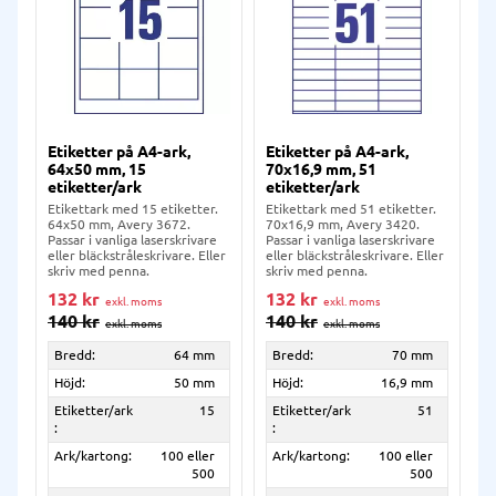
Etiketter på A4-ark,
Etiketter på A4-ark,
64x50 mm, 15
70x16,9 mm, 51
etiketter/ark
etiketter/ark
Etikettark med 15 etiketter.
Etikettark med 51 etiketter.
64x50 mm, Avery 3672.
70x16,9 mm, Avery 3420.
Passar i vanliga laserskrivare
Passar i vanliga laserskrivare
eller bläckstråleskrivare. Eller
eller bläckstråleskrivare. Eller
skriv med penna.
skriv med penna.
132
kr
132
kr
140
kr
140
kr
Bredd:
64 mm
Bredd:
70 mm
Höjd:
50 mm
Höjd:
16,9 mm
Etiketter/ark
15
Etiketter/ark
51
:
:
Ark/kartong:
100 eller
Ark/kartong:
100 eller
500
500