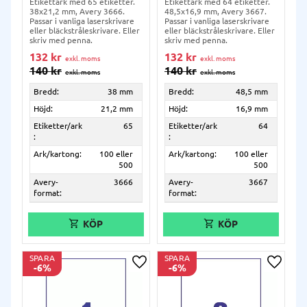
Etikettark med 65 etiketter.
Etikettark med 64 etiketter.
38x21,2 mm, Avery 3666.
48,5x16,9 mm, Avery 3667.
Passar i vanliga laserskrivare
Passar i vanliga laserskrivare
eller bläckstråleskrivare. Eller
eller bläckstråleskrivare. Eller
skriv med penna.
skriv med penna.
132
kr
132
kr
140
kr
140
kr
Bredd:
38 mm
Bredd:
48,5 mm
Höjd:
21,2 mm
Höjd:
16,9 mm
Etiketter/ark
65
Etiketter/ark
64
:
:
Ark/kartong:
100 eller
Ark/kartong:
100 eller
500
500
Avery-
3666
Avery-
3667
format:
format:
SPARA
SPARA
6
%
6
%
Lägg till i önskelista
Lägg ti