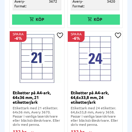
Avery-
3672
Avery-
3420
format:
format:
SPARA
SPARA
6
%
6
%
Lägg till i önskelista
Lägg ti
Etiketter på A4-ark,
Etiketter på A4-ark,
64x36 mm, 21
64,6x33,8 mm, 24
etiketter/ark
etiketter/ark
Etikettark med 21 etiketter.
Etikettark med 24 etiketter.
64x36 mm, Avery 3670.
64,6x33,8 mm, Avery 3658.
Passar i vanliga laserskrivare
Passar i vanliga laserskrivare
eller bläckstråleskrivare. Eller
eller bläckstråleskrivare. Eller
skriv med penna.
skriv med penna.
132
kr
132
kr