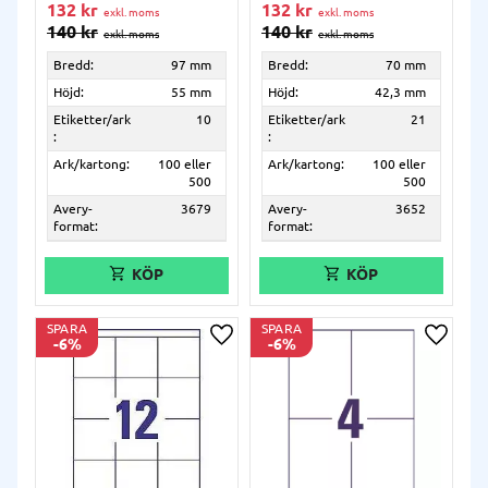
132
kr
132
kr
140
kr
140
kr
Bredd:
97 mm
Bredd:
70 mm
Höjd:
55 mm
Höjd:
42,3 mm
Etiketter/ark
10
Etiketter/ark
21
:
:
Ark/kartong:
100 eller
Ark/kartong:
100 eller
500
500
Avery-
3679
Avery-
3652
format:
format:
SPARA
SPARA
6
%
6
%
Lägg till i önskelista
Lägg ti