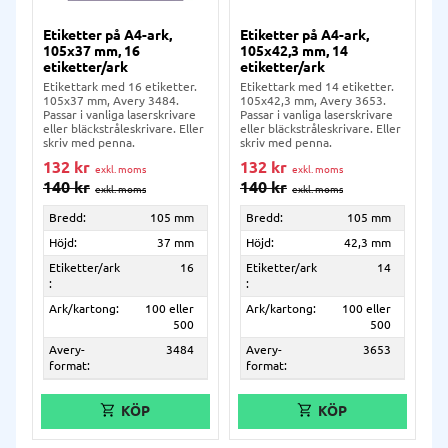
Etiketter på A4-ark,
Etiketter på A4-ark,
105x37 mm, 16
105x42,3 mm, 14
etiketter/ark
etiketter/ark
Etikettark med 16 etiketter.
Etikettark med 14 etiketter.
105x37 mm, Avery 3484.
105x42,3 mm, Avery 3653.
Passar i vanliga laserskrivare
Passar i vanliga laserskrivare
eller bläckstråleskrivare. Eller
eller bläckstråleskrivare. Eller
skriv med penna.
skriv med penna.
132
kr
132
kr
140
kr
140
kr
Bredd:
105 mm
Bredd:
105 mm
Höjd:
37 mm
Höjd:
42,3 mm
Etiketter/ark
16
Etiketter/ark
14
:
:
Ark/kartong:
100 eller
Ark/kartong:
100 eller
500
500
Avery-
3484
Avery-
3653
format:
format: