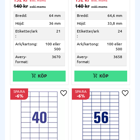
140
kr
140
kr
Bredd:
64 mm
Bredd:
64,6 mm
Höjd:
36 mm
Höjd:
33,8 mm
Etiketter/ark
21
Etiketter/ark
24
:
:
Ark/kartong:
100 eller
Ark/kartong:
100 eller
500
500
Avery-
3670
Avery-
3658
format:
format:
SPARA
SPARA
6
%
6
%
Lägg till i önskelista
Lägg ti