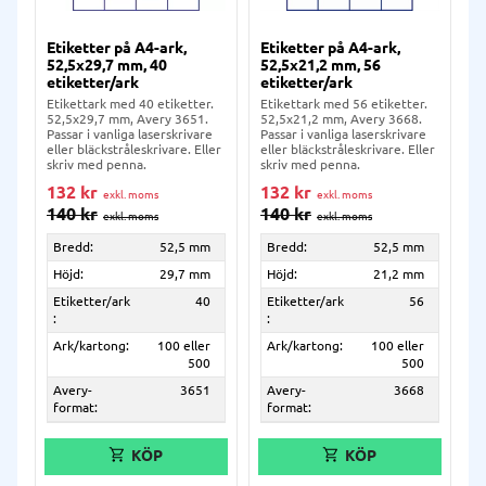
Etiketter på A4-ark,
Etiketter på A4-ark,
52,5x29,7 mm, 40
52,5x21,2 mm, 56
etiketter/ark
etiketter/ark
Etikettark med 40 etiketter.
Etikettark med 56 etiketter.
52,5x29,7 mm, Avery 3651.
52,5x21,2 mm, Avery 3668.
Passar i vanliga laserskrivare
Passar i vanliga laserskrivare
eller bläckstråleskrivare. Eller
eller bläckstråleskrivare. Eller
skriv med penna.
skriv med penna.
132
kr
132
kr
140
kr
140
kr
Bredd:
52,5 mm
Bredd:
52,5 mm
Höjd:
29,7 mm
Höjd:
21,2 mm
Etiketter/ark
40
Etiketter/ark
56
:
:
Ark/kartong:
100 eller
Ark/kartong:
100 eller
500
500
Avery-
3651
Avery-
3668
format:
format: