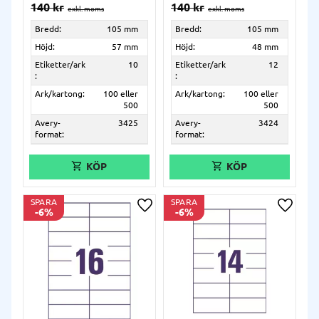
140
kr
140
kr
Bredd:
105 mm
Bredd:
105 mm
Höjd:
57 mm
Höjd:
48 mm
Etiketter/ark
10
Etiketter/ark
12
:
:
Ark/kartong:
100 eller
Ark/kartong:
100 eller
500
500
Avery-
3425
Avery-
3424
format:
format:
SPARA
SPARA
6
%
6
%
Lägg till i önskelista
Lägg ti