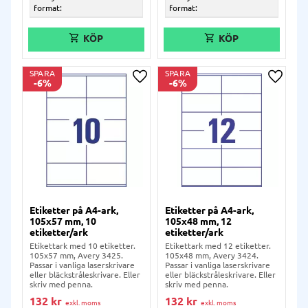
format:
format:
SPARA
SPARA
6
%
6
%
Lägg till i önskelista
Lägg ti
Etiketter på A4-ark,
Etiketter på A4-ark,
105x57 mm, 10
105x48 mm, 12
etiketter/ark
etiketter/ark
Etikettark med 10 etiketter.
Etikettark med 12 etiketter.
105x57 mm, Avery 3425.
105x48 mm, Avery 3424.
Passar i vanliga laserskrivare
Passar i vanliga laserskrivare
eller bläckstråleskrivare. Eller
eller bläckstråleskrivare. Eller
skriv med penna.
skriv med penna.
132
kr
132
kr