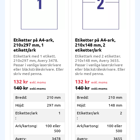
Etiketter på A4-ark,
Etiketter på A4-ark,
210x297 mm, 1
210x148 mm, 2
etikett/ark
etiketter/ark
Etikettark med 1 etikett.
Etikettark med 2 etiketter.
210x297 mm, Avery 3478.
210x148 mm, Avery 3655.
Passar i vanliga laserskrivare
Passar i vanliga laserskrivare
eller bläckstråleskrivare. Eller
eller bläckstråleskrivare. Eller
skriv med penna.
skriv med penna.
132
kr
132
kr
140
kr
140
kr
Bredd:
210 mm
Bredd:
210 mm
Höjd:
297 mm
Höjd:
148 mm
Etiketter/ark
1
Etiketter/ark
2
:
:
Ark/kartong:
100 eller
Ark/kartong:
100 eller
500
500
Avery-
3478
Avery-
3655