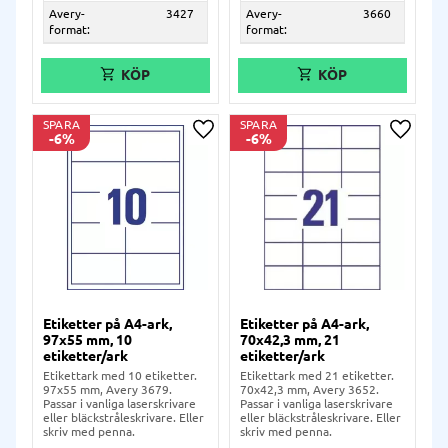
Avery-
3427
Avery-
3660
format:
format:
SPARA
SPARA
6
%
6
%
Lägg till i önskelista
Lägg ti
Etiketter på A4-ark,
Etiketter på A4-ark,
97x55 mm, 10
70x42,3 mm, 21
etiketter/ark
etiketter/ark
Etikettark med 10 etiketter.
Etikettark med 21 etiketter.
97x55 mm, Avery 3679.
70x42,3 mm, Avery 3652.
Passar i vanliga laserskrivare
Passar i vanliga laserskrivare
eller bläckstråleskrivare. Eller
eller bläckstråleskrivare. Eller
skriv med penna.
skriv med penna.