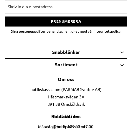
PRENUMERERA
Dina personuppgifter behandlas i enlighet med vår
integritetspolicy
.
Snabblänkar
Sortiment
Om oss
butikskassa.com (PARMAB Sverige AB)
Hästmarksvägen 3A
891 38 Örnsköldsvik
Telefontider
Kontakta oss
info@butikskassa.com
Måndag-fredag – 09:00 - 17:00