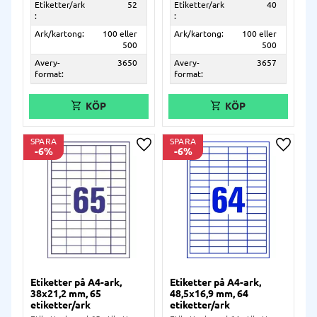
Etiketter/ark
52
Etiketter/ark
40
:
:
Ark/kartong:
100 eller
Ark/kartong:
100 eller
500
500
Avery-
3650
Avery-
3657
format:
format:
SPARA
SPARA
6
%
6
%
Lägg till i önskelista
Lägg ti
Etiketter på A4-ark,
Etiketter på A4-ark,
38x21,2 mm, 65
48,5x16,9 mm, 64
etiketter/ark
etiketter/ark