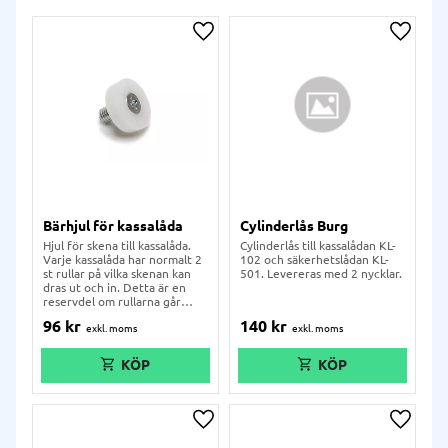
Lägg till i önskelista
Lägg ti
Bärhjul för kassalåda
Cylinderlås Burg
Hjul för skena till kassalåda.
Cylinderlås till kassalådan KL-
Varje kassalåda har normalt 2
102 och säkerhetslådan KL-
st rullar på vilka skenan kan
501. Levereras med 2 nycklar.
dras ut och in. Detta är en
reservdel om rullarna går
sönder eller lossnar.
96
kr
140
kr
Lägg till i önskelista
Lägg ti