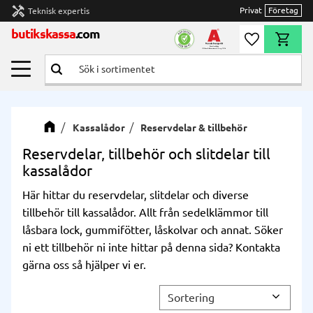
handyman
Privat
Företag
Teknisk expertis
Meny
butikskassa
.com
Önskelista
Kundvag
Kassalådor
Reservdelar & tillbehör
Reservdelar, tillbehör och slitdelar till
kassalådor
Här hittar du reservdelar, slitdelar och diverse
tillbehör till kassalådor. Allt från sedelklämmor till
låsbara lock, gummifötter, låskolvar och annat. Söker
ni ett tillbehör ni inte hittar på denna sida? Kontakta
gärna oss så hjälper vi er.
Välj sortering