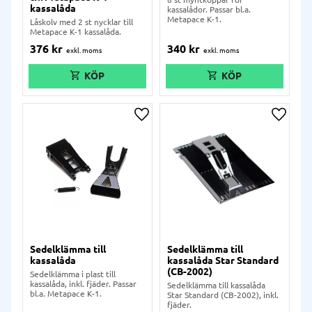
kassalåda
kassalådor. Passar bl.a.
Metapace K-1.
Låskolv med 2 st nycklar till
Metapace K-1 kassalåda.
376
kr
340
kr
Lägg till i önskelista
Lägg ti
Sedelklämma till
Sedelklämma till
kassalåda
kassalåda Star Standard
(CB-2002)
Sedelklämma i plast till
kassalåda, inkl. fjäder. Passar
Sedelklämma till kassalåda
bl.a. Metapace K-1.
Star Standard (CB-2002), inkl.
fjäder.