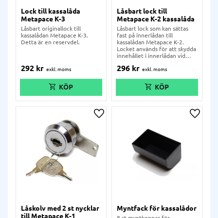
Lock till kassalåda
Låsbart lock till
Metapace K-3
Metapace K-2 kassalåda
Låsbart originallock till
Låsbart lock som kan sättas
kassalådan Metapace K-3.
fast på innerlådan till
Detta är en reservdel.
kassalådan Metapace K-2.
Locket används för att skydda
innehållet i innerlådan vid
leverans, stängning eller
292
kr
296
kr
dagsavslut.
Lägg till i önskelista
Lägg ti
Låskolv med 2 st nycklar
Myntfack för kassalådor
till Metapace K-1
8 st myntkoppar för