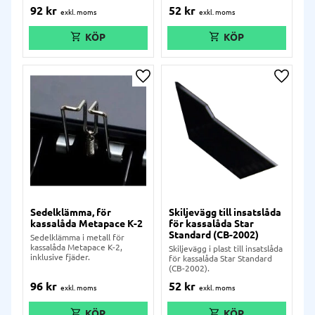
92
kr
52
kr
Lägg till i önskelista
Lägg ti
Sedelklämma, för
Skiljevägg till insatslåda
kassalåda Metapace K-2
för kassalåda Star
Standard (CB-2002)
Sedelklämma i metall för
kassalåda Metapace K-2,
Skiljevägg i plast till insatslåda
inklusive fjäder.
för kassalåda Star Standard
(CB-2002).
96
kr
52
kr