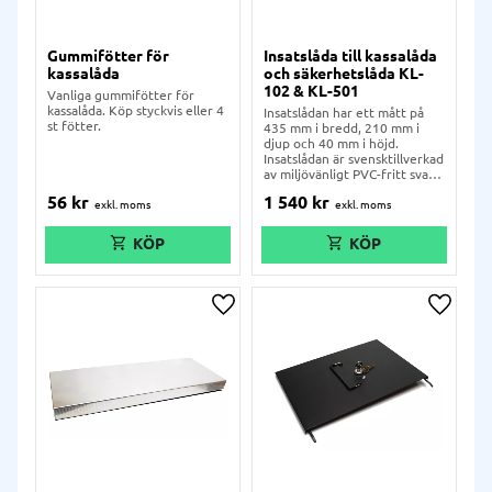
Gummifötter för
Insatslåda till kassalåda
kassalåda
och säkerhetslåda KL-
102 & KL-501
Vanliga gummifötter för
kassalåda. Köp styckvis eller 4
Insatslådan har ett mått på
st fötter.
435 mm i bredd, 210 mm i
djup och 40 mm i höjd.
Insatslådan är svensktillverkad
av miljövänligt PVC-fritt svart
plast och är CE-certifierad.
56
kr
1 540
kr
Lägg till i önskelista
Lägg ti