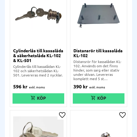
Cylinderlås till kassalåda
Distansrör till kassalåda
& säkerhetslåda KL-102
KL-102
& KL-501
Distansrör för kassalådan KL-
102. Används om det finns
Cylinderlås till kassalådan KL-
hinder, som sarg eller stativ
102 och säkerhetslådan KL-
under skivan. Levereras
501. Levereras med 2 nycklar.
komplett med 5 st
monteringsskruvar.
596
kr
390
kr
Lägg till i önskelista
Lägg ti