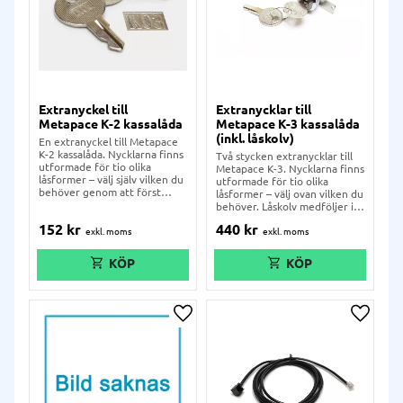
Extranyckel till
Extranycklar till
Metapace K-2 kassalåda
Metapace K-3 kassalåda
(inkl. låskolv)
En extranyckel till Metapace
K-2 kassalåda. Nycklarna finns
Två stycken extranycklar till
utformade för tio olika
Metapace K-3. Nycklarna finns
låsformer – välj själv vilken du
utformade för tio olika
behöver genom att först
låsformer – välj ovan vilken du
kontrollera siffran på din
behöver. Låskolv medföljer i
befintliga låscylinder.
paketet och går inte att välja
152
kr
440
kr
bort.
Lägg till i önskelista
Lägg ti