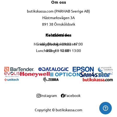
Om oss
butikskassa.com (PARMAB Sverige AB)
Hästmarksvägen 3A
891 38 Örnsköldsvik
Telefontider
Kontakta oss
info@butikskassa.com
Måndag-fredag – 09:00 - 17:00
010 - 10 10 681
Lunchstängt – 12:00 - 13:00
Instagram
Facebook
Copyright © butikskassa.com