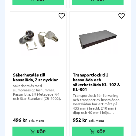
Lägg till i önskelista
Lägg ti
Säkerhetslås till
Transportlock till
kassalåda, 2 st nycklar
kassalåda och
säkerhetslåda KL-102 &
Säkerhetslås med
KL-501
slumpmässigt låsnummer.
Passar bl.a. till Metapace K-1
Transportlock för förvaring
och Star Standard (CB-2002).
och transport av insatslådor.
Insatslådan har ett mått på
435 mm i bredd, 210 mm i
djup och 40 mm i höjd.
Insatslådorna tillverkas med
496
kr
952
kr
material och processer som är
miljövänliga.