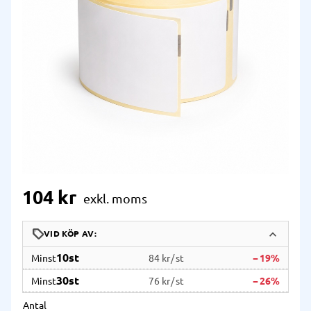
104
kr
10
st
84 kr
/
st
19
%
30
st
76 kr
/
st
26
%
Antal