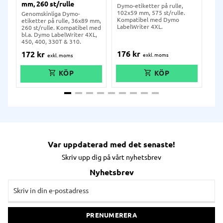
mm, 260 st/rulle
Dymo-etiketter på rulle,
Dym
102x59 mm, 575 st/rulle.
36x
Genomskinliga Dymo-
Kompatibel med Dymo
Kom
etiketter på rulle, 36x89 mm,
LabelWriter 4XL.
Lab
260 st/rulle. Kompatibel med
310
bl.a. Dymo LabelWriter 4XL,
450, 400, 330T & 310.
176
kr
10
172
kr
Var uppdaterad med det senaste!
Skriv upp dig på vårt nyhetsbrev
Nyhetsbrev
PRENUMERERA