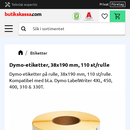
handyman
Privat
Företag
Teknisk expertis
Meny
butikskassa
.com
Önskelista
Kundvag
Etiketter
Dymo-etiketter, 38x190 mm, 110 st/rulle
Dymo-etiketter på rulle, 38x190 mm, 110 st/rulle.
Kompatibel med bl.a. Dymo LabelWriter 4XL, 450,
400, 310 & 330T.