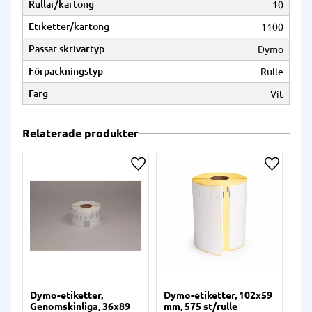
Rullar/kartong
10
Etiketter/kartong
1100
Passar skrivartyp
Dymo
Förpackningstyp
Rulle
Färg
Vit
Relaterade produkter
Lägg till i önskelista
Lägg till
Dymo-etiketter,
Dymo-etiketter, 102x59
Dy
Genomskinliga, 36x89
mm, 575 st/rulle
mm,