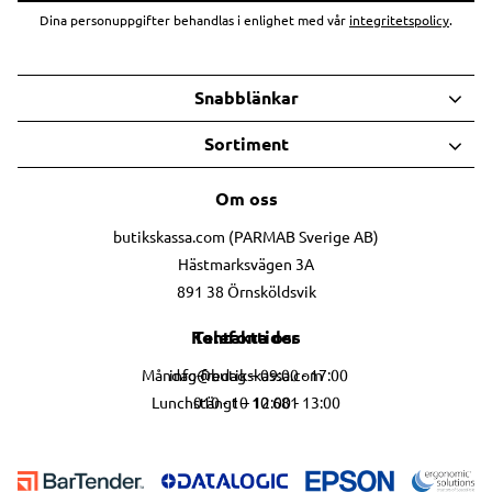
Dina personuppgifter behandlas i enlighet med vår
integritetspolicy
.
Snabblänkar
Sortiment
Om oss
butikskassa.com (PARMAB Sverige AB)
Hästmarksvägen 3A
891 38 Örnsköldsvik
Telefontider
Kontakta oss
info@butikskassa.com
Måndag-fredag – 09:00 - 17:00
010 - 10 10 681
Lunchstängt – 12:00 - 13:00