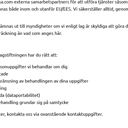
kassa.com externa samarbetspartners för att utföra tjänster såsom
innas både inom och utanför EU/EES. Vi säkerställer alltid, gen
mnas ut till myndigheter om vi enligt lag är skyldiga att göra 
träckning än vad som anges här.
gstiftningen har du rätt att:
ersonuppgifter vi behandlar om dig
ttade
gränsning av behandlingen av dina uppgifter
ling
da (dataportabilitet)
ehandling grundar sig på samtycke
ter, kontakta oss via ovanstående kontaktuppgifter.