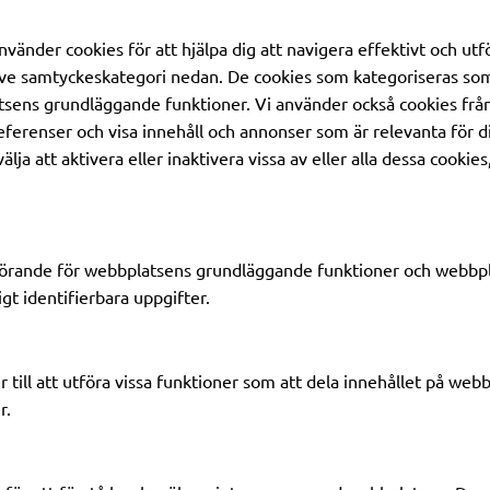
änder cookies för att hjälpa dig att navigera effektivt och utfö
tive samtyckeskategori nedan. De cookies som kategoriseras so
tsens grundläggande funktioner. Vi använder också cookies från
eferenser och visa innehåll och annonser som är relevanta för d
älja att aktivera eller inaktivera vissa av eller alla dessa cook
örande för webbplatsens grundläggande funktioner och webbpla
igt identifierbara uppgifter.
r till att utföra vissa funktioner som att dela innehållet på we
r.