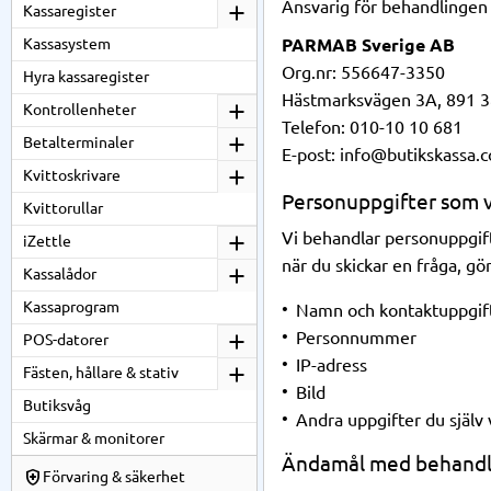
Ansvarig för behandlingen 
Kassaregister
PARMAB Sverige AB
Kassasystem
Org.nr: 556647-3350
Hyra kassaregister
Hästmarksvägen 3A, 891 3
Kontrollenheter
Telefon: 010-10 10 681
Betalterminaler
E-post: info@butikskassa.
Kvittoskrivare
Personuppgifter som v
Kvittorullar
Vi behandlar personuppgift
iZettle
när du skickar en fråga, gö
Kassalådor
Kassaprogram
Namn och kontaktuppgift
Personnummer
POS-datorer
IP-adress
Fästen, hållare & stativ
Bild
Butiksvåg
Andra uppgifter du själv v
Skärmar & monitorer
Ändamål med behandl
Förvaring & säkerhet