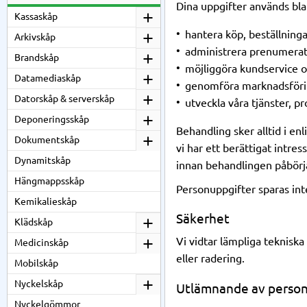
Dina uppgifter används bla
Kassaskåp
hantera köp, beställning
Arkivskåp
administrera prenumerat
Brandskåp
möjliggöra kundservice 
Datamediaskåp
genomföra marknadsföring
Datorskåp & serverskåp
utveckla våra tjänster, p
Deponeringsskåp
Behandling sker alltid i en
Dokumentskåp
vi har ett berättigat intre
Dynamitskåp
innan behandlingen påbörj
Hängmappsskåp
Personuppgifter sparas int
Kemikalieskåp
Säkerhet
Klädskåp
Vi vidtar lämpliga teknisk
Medicinskåp
eller radering.
Mobilskåp
Nyckelskåp
Utlämnande av person
Nyckelgömmor