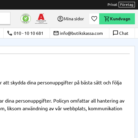
Privat
Företag
Önskelista
Mina sidor
Kundvagn
call
email
chat_bubble_outline
010 - 10 10 681
info@butikskassa.com
Chat
 att skydda dina personuppgifter på bästa sätt och följa
r dina personuppgifter. Policyn omfattar all hantering av
.com, liksom användning av vår webbplats, kommunikation