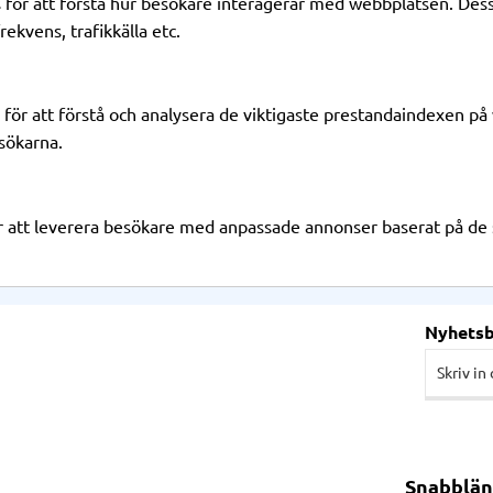
 för att förstå hur besökare interagerar med webbplatsen. Dess
rekvens, trafikkälla etc.
för att förstå och analysera de viktigaste prestandaindexen på 
sökarna.
att leverera besökare med anpassade annonser baserat på de si
Nyhets
Snabblän