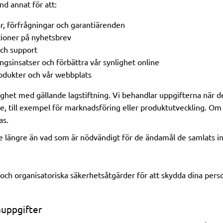
nd annat för att:
ar, förfrågningar och garantiärenden
ioner på nyhetsbrev
och support
sinsatser och förbättra vår synlighet online
rodukter och vår webbplats
lighet med gällande lagstiftning. Vi behandlar uppgifterna när det
sse, till exempel för marknadsföring eller produktutveckling. Om
as.
e längre än vad som är nödvändigt för de ändamål de samlats in
a och organisatoriska säkerhetsåtgärder för att skydda dina per
uppgifter