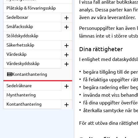
I vissa fall anlitar butiks
Plåtskåp & förvaringsskåp
analys. Dessa parter kan f
även av våra leverantörer.
Sedelboxar
Småfacksskåp
Personuppgifter kan även lä
lämnas inte ut i större uts
Stöldskyddsskåp
Säkerhetsskåp
Dina rättigheter
Värdeskåp
I enlighet med dataskyddsla
Värdeskyddsskåp
begära tillgång till de p
Kontanthantering
få felaktiga uppgifter rä
Sedelräknare
begära radering eller be
invända mot viss behand
Mynthantering
få dina uppgifter överför
Kontanthantering
återkalla samtycke när b
För att utöva dina rättighe