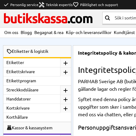
check
handyman
favorite
Personlig service
Teknisk expertis
Pålitlighet och support
butikskassa
.com
Om oss
Blogg
Begagnat & rea
Köp- och leveransvillkor
Kundtjänst
Etiketter & logistik
Integritetspolicy & kako
Etiketter
Integritetspoli
Etikettskrivare
Etikettprogram
PARMAB Sverige AB (butiksk
gällande lagar och regler 
Streckkodsläsare
Handdatorer
Syftet med denna policy är
uppgifter som sker i samba
Kortskrivare
med oss via chatten, eller
Korthållare
Personuppgiftsansvar
Kassor & kassasystem