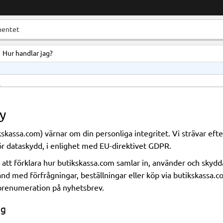
Hur handlar jag?
r
cy
assa.com) värnar om din personliga integritet. Vi strävar efter
för dataskydd, i enlighet med EU-direktivet GDPR.
 att förklara hur butikskassa.com samlar in, använder och skydda
nd med förfrågningar, beställningar eller köp via butikskassa
 prenumeration på nyhetsbrev.
ig