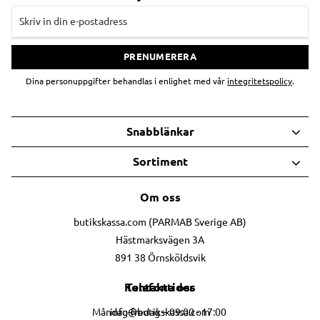
PRENUMERERA
Dina personuppgifter behandlas i enlighet med vår
integritetspolicy
.
Snabblänkar
Sortiment
Om oss
butikskassa.com (PARMAB Sverige AB)
Hästmarksvägen 3A
891 38 Örnsköldsvik
Telefontider
Kontakta oss
info@butikskassa.com
Måndag-fredag – 09:00 - 17:00