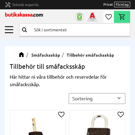
handyman
Privat
Företag
Teknisk expertis
Meny
butikskassa
.com
Önskelista
Kundvag
Småfacksskåp
Tillbehör småfacksskåp
Tillbehör till småfacksskåp
Här hittar ni våra tillbehör och reservdelar för
småfacksskåp.
Välj sortering
Lägg till i önskelista
Lägg ti