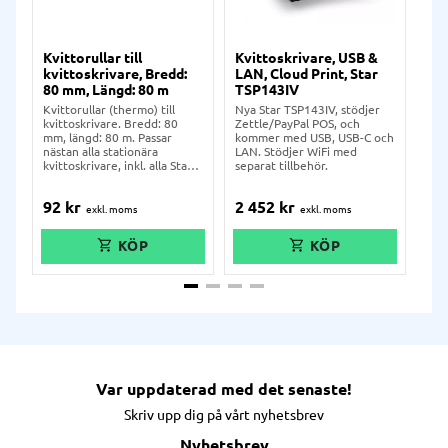
Kvittorullar till
Kvittoskrivare, USB &
Kvi
kvittoskrivare, Bredd:
LAN, Cloud Print, Star
ko
80 mm, Längd: 80 m
TSP143IV
iZe
TS
Kvittorullar (thermo) till
Nya Star TSP143IV, stödjer
kvittoskrivare. Bredd: 80
Zettle/PayPal POS, och
Sta
mm, längd: 80 m. Passar
kommer med USB, USB-C och
kvi
nästan alla stationära
LAN. Stödjer WiFi med
PC-
kvittoskrivare, inkl. alla Star
separat tillbehör.
god
TSP-skrivare.
samt
92
kr
2 452
kr
1 
Var uppdaterad med det senaste!
Skriv upp dig på vårt nyhetsbrev
Nyhetsbrev