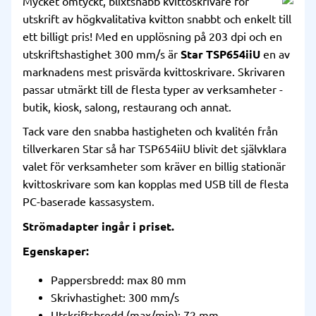
Mycket omtyckt, blixtsnabb kvittoskrivare för
utskrift av högkvalitativa kvitton snabbt och enkelt till
ett billigt pris! Med en upplösning på 203 dpi och en
utskriftshastighet 300 mm/s är
Star TSP654iiU
en av
marknadens mest prisvärda kvittoskrivare. Skrivaren
passar utmärkt till de flesta typer av verksamheter -
butik, kiosk, salong, restaurang och annat.
Tack vare den snabba hastigheten och kvalitén från
tillverkaren Star så har TSP654iiU blivit det självklara
valet för verksamheter som kräver en billig stationär
kvittoskrivare som kan kopplas med USB till de flesta
PC-baserade kassasystem.
Strömadapter ingår i priset.
Egenskaper:
Pappersbredd: max 80 mm
Skrivhastighet: 300 mm/s
Utskriftsbredd (max/min): 72 mm