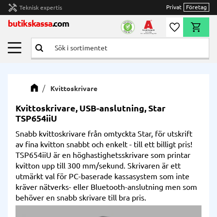
handyman
Privat
Företag
Teknisk expertis
Meny
butikskassa
.com
Önskelista
Kundvag
Kvittoskrivare
Kvittoskrivare, USB-anslutning, Star
TSP654iiU
Snabb kvittoskrivare från omtyckta Star, för utskrift
av fina kvitton snabbt och enkelt - till ett billigt pris!
TSP654iiU är en höghastighetsskrivare som printar
kvitton upp till 300 mm/sekund. Skrivaren är ett
utmärkt val för PC-baserade kassasystem som inte
kräver nätverks- eller Bluetooth-anslutning men som
behöver en snabb skrivare till bra pris.