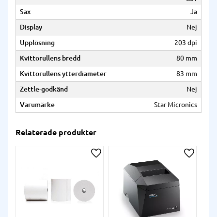
Sax
Ja
Display
Nej
Upplösning
203 dpi
Kvittorullens bredd
80 mm
Kvittorullens ytterdiameter
83 mm
Zettle-godkänd
Nej
Varumärke
Star Micronics
Relaterade produkter
Lägg till i önskelista
Lägg till