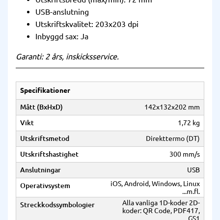
USB-anslutning
Utskriftskvalitet: 203x203 dpi
Inbyggd sax: Ja
Garanti: 2 års, inskicksservice.
Specifikationer
Mått (BxHxD)
142x132x202 mm
Vikt
1,72 kg
Utskriftsmetod
Direkttermo (DT)
Utskriftshastighet
300 mm/s
Anslutningar
USB
iOS, Android, Windows, Linux
Operativsystem
...m.fl.
Alla vanliga 1D-koder 2D-
Streckkodssymbologier
koder: QR Code, PDF417,
GS1