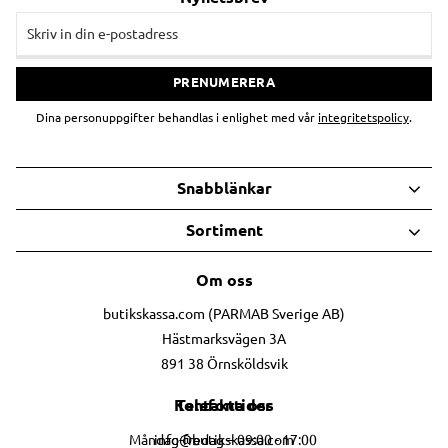
PRENUMERERA
Dina personuppgifter behandlas i enlighet med vår
integritetspolicy
.
Snabblänkar
Sortiment
Om oss
butikskassa.com (PARMAB Sverige AB)
Hästmarksvägen 3A
891 38 Örnsköldsvik
Telefontider
Kontakta oss
info@butikskassa.com
Måndag-fredag – 09:00 - 17:00