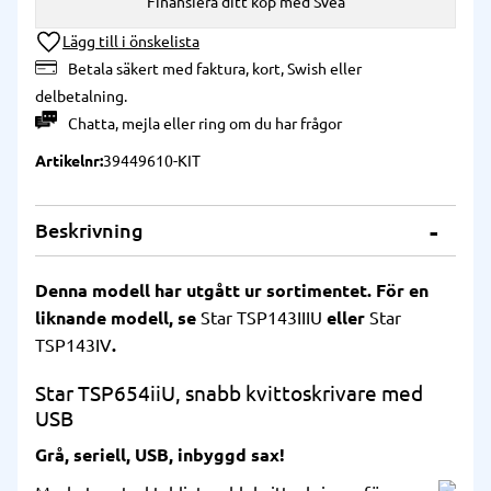
Finansiera ditt köp med Svea
Lägg till i önskelista
Betala säkert med faktura, kort, Swish eller
delbetalning.
Chatta
,
mejla
eller
ring
om du har frågor
Artikelnr
39449610-KIT
Beskrivning
Denna modell har utgått ur sortimentet. För en
liknande modell, se
Star TSP143IIIU
eller
Star
TSP143IV
.
Star TSP654iiU, snabb kvittoskrivare med
USB
Grå, seriell, USB, inbyggd sax!