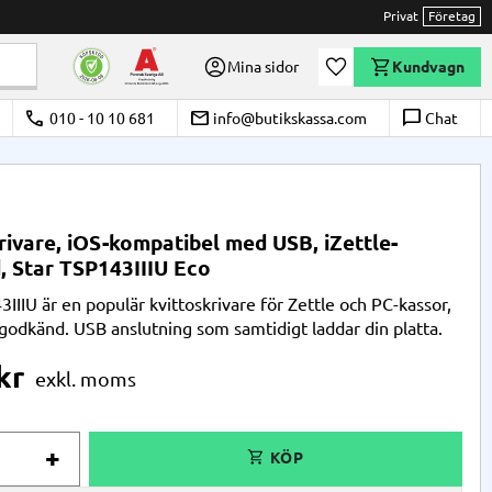
Privat
Företag
Önskelista
Mina sidor
Kundvagn
call
email
chat_bubble_outline
010 - 10 10 681
info@butikskassa.com
Chat
rivare, iOS-kompatibel med USB, iZettle-
 Star TSP143IIIU Eco
IIIU är en populär kvittoskrivare för Zettle och PC-kassor,
godkänd. USB anslutning som samtidigt laddar din platta.
kr
+