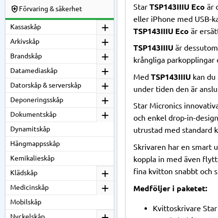
Star
TSP143IIIU Eco
är 
Förvaring & säkerhet
eller iPhone med USB-kab
Kassaskåp
TSP143IIIU Eco
är ersät
Arkivskåp
TSP143IIIU
är dessutom 
Brandskåp
krångliga parkopplingar 
Datamediaskåp
Med
TSP143IIIU
kan du a
Datorskåp & serverskåp
under tiden den är anslu
Deponeringsskåp
Star Micronics innovativ
Dokumentskåp
och enkel drop-in-design
Dynamitskåp
utrustad med standard ka
Hängmappsskåp
Skrivaren har en smart ut
Kemikalieskåp
koppla in med även flytt
fina kvitton snabbt och s
Klädskåp
Medicinskåp
Medföljer i paketet:
Mobilskåp
Kvittoskrivare Sta
Nyckelskåp