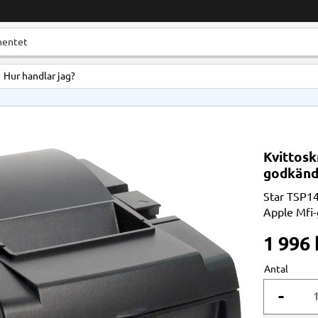
Hur handlar jag?
Kvittosk
godkänd,
Star TSP143
Apple Mfi-
1 996
Antal
-