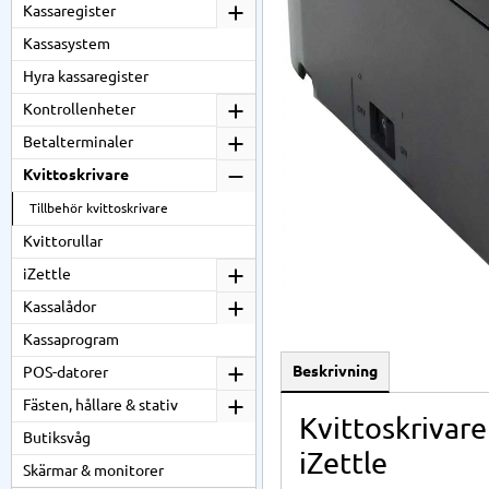
Kassaregister
Kassasystem
Hyra kassaregister
Kontrollenheter
Betalterminaler
Kvittoskrivare
Tillbehör kvittoskrivare
Kvittorullar
iZettle
Kassalådor
Kassaprogram
Beskrivning
POS-datorer
Fästen, hållare & stativ
Kvittoskrivare
Butiksvåg
iZettle
Skärmar & monitorer