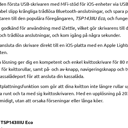
den första USB-skrivaren med MFi-stöd för iOS-enheter via USB-ka
el slipp krångliga trådlösa Bluetooth-anslutningar, och spara 
taren till den populära föregångaren,
TSP143IIU Eco
, och funge
godkänd för användning med iZettle, vilket gör skrivarens till d
och trådlösa anslutningar, och kom igång på några sekunder.
nsluta din skrivare direkt till en iOS-platta med en Apple Light
ten.
a lösning ger dig en kompetent och enkel kvittoskrivare för 80
 för kvittorullar, samt på- och av-knapp, navigeringsknapp och tv
ssalådeport för att ansluta din kassalåda.
plattningsfunktion som gör att dina kvitton inte längre rullar u
a runt och ta med sig kvittoskrivaren. Med en upplösning på 20
midigt, utan att orsaka förseningar eller långa köer.
r
TSP143IIIU Eco