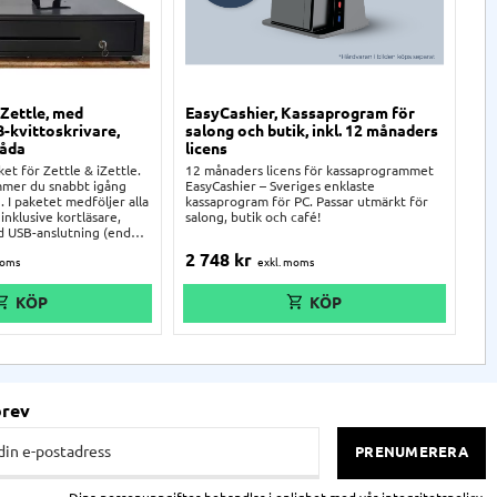
 Zettle, med
EasyCashier, Kassaprogram för
Bu
B-kvittoskrivare,
salong och butik, inkl. 12 månaders
Ex
låda
licens
An
bul
et för Zettle & iZettle.
12 månaders licens för kassaprogrammet
or
mmer du snabbt igång
EasyCashier – Sveriges enklaste
ka
 I paketet medföljer alla
kassaprogram för PC. Passar utmärkt för
inklusive kortläsare,
salong, butik och café!
d USB-anslutning (endast
 och stativ för iZettle!
2 748
kr
2
opplas med Apple-kabel
ttan samtidigt.
brev
PRENUMERERA