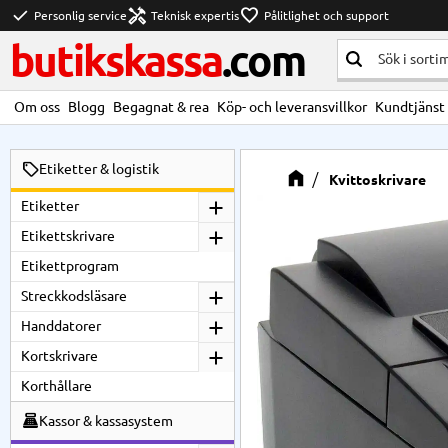
check
handyman
favorite
Personlig service
Teknisk expertis
Pålitlighet och support
butikskassa
.com
Om oss
Blogg
Begagnat & rea
Köp- och leveransvillkor
Kundtjänst
Etiketter & logistik
Kvittoskrivare
Etiketter
Etikettskrivare
Etikettprogram
Streckkodsläsare
Handdatorer
Kortskrivare
Korthållare
Kassor & kassasystem