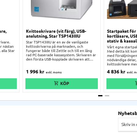
are,
Kvittoskrivare (vit färg), USB-
Startpaket för
anslutning, Star TSP143IIIU
kortläsare, US
stativ & kassa
rivare.
Star TSP143IIIU är en av de vanligaste
ar nästan
kvittoskrivarna på marknaden, och
Vårt egna startpak
 alla Star
fungerar både till Zettle och till en lång
Med detta kit ko
rad PC-baserade kassasystem. Skrivaren är
med försäljningen.
den första USB-kopplade skrivaren att
nödvändiga delar, 
MFi-godkännas av Apple för USB-
kvittoskrivare me
anslutning till iOS-enheter. Skrivaren har
för iOS), kassalåda
1 996
kr
4 836
kr
en smart utplattningsfunktion, snabba
Kvittoskrivaren k
utskrifter, och laddar din iOS-enhet när
och laddar surfpla
den är ansluten.
Nyhets