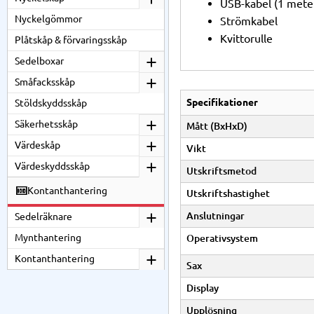
USB-kabel (1 mete
Nyckelgömmor
Strömkabel
Kvittorulle
Plåtskåp & förvaringsskåp
Sedelboxar
Småfacksskåp
Specifikationer
Stöldskyddsskåp
Säkerhetsskåp
Mått (BxHxD)
Värdeskåp
Vikt
Värdeskyddsskåp
Utskriftsmetod
Kontanthantering
Utskriftshastighet
Anslutningar
Sedelräknare
Mynthantering
Operativsystem
Kontanthantering
Sax
Display
Upplösning