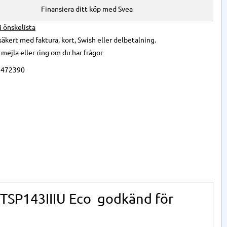
Finansiera ditt köp med Svea
 i önskelista
säkert med faktura, kort, Swish eller delbetalning.
,
mejla
eller
ring
om du har frågor
9472390
r TSP143IIIU Eco godkänd för