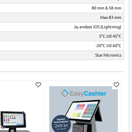
80 mm & 58 mm
Max 83 mm
Ja, endast iOS (Lightning)
5°C till 45°C
-20°C till 60°C
Star Micronics
a
Lägg till i önskelista
Lägg til