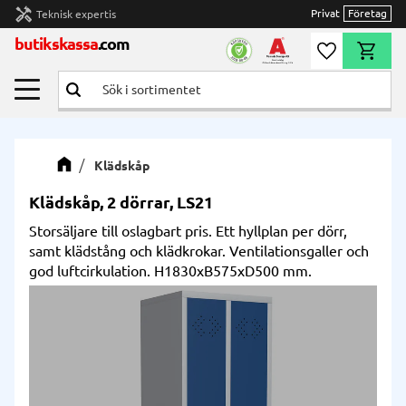
handyman
Privat
Företag
Teknisk expertis
Meny
butikskassa
.com
Önskelista
Kundvag
Klädskåp
Klädskåp, 2 dörrar, LS21
Storsäljare till oslagbart pris. Ett hyllplan per dörr,
samt klädstång och klädkrokar. Ventilationsgaller och
god luftcirkulation. H1830xB575xD500 mm.