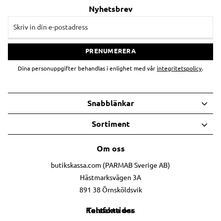
Nyhetsbrev
PRENUMERERA
Dina personuppgifter behandlas i enlighet med vår
integritetspolicy
.
Snabblänkar
Sortiment
Om oss
butikskassa.com (PARMAB Sverige AB)
Hästmarksvägen 3A
891 38 Örnsköldsvik
Telefontider
Kontakta oss