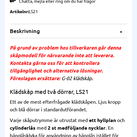
Chatta
,
mejla
eller
ring
om du har frågor
Artikelnr
LS21
Beskrivning
På grund av problem hos tillverkaren går denna
skåpmodell för närvarande inte att leverera.
Kontakta gärna oss för att kontrollera
tillgänglighet och alternativa lösningar.
Föreslagen ersättare:
G-02 klädskåp
.
Klädskåp med två dörrar, LS21
Ett av de mest efterfrågade klädskåpen. Ljus kropp
och blå dörrar i standardutförandet.
Varje skåputrymme är utrustat med
ett hyllplan
och
cylinderlås
med
2 st medföljande nycklar
. En
hänglåsklyka för användning av hänglås istället för