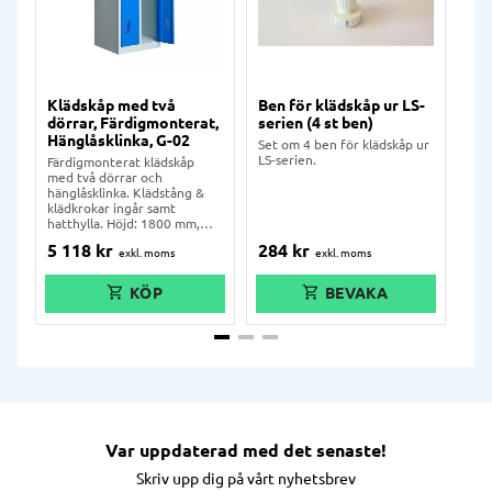
Klädskåp med två
Ben för klädskåp ur LS-
Hä
dörrar, Färdigmonterat,
serien (4 st ben)
klä
Hänglåsklinka, G-02
Set om 4 ben för klädskåp ur
Hän
LS-serien.
LS-
Färdigmonterat klädskåp
med två dörrar och
hänglåsklinka. Klädstång &
klädkrokar ingår samt
hatthylla. Höjd: 1800 mm,
bredd: 600 mm, djup: 550
284
kr
19
5 118
kr
mm.
Var uppdaterad med det senaste!
Skriv upp dig på vårt nyhetsbrev