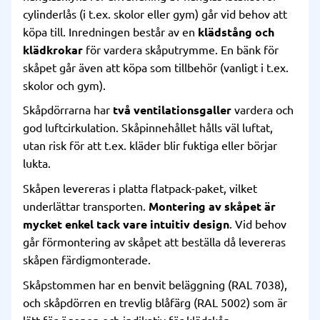
cylinderlås (i t.ex. skolor eller gym) går vid behov att
köpa till. Inredningen består av en
klädstång och
klädkrokar
för vardera skåputrymme. En bänk för
skåpet går även att köpa som tillbehör (vanligt i t.ex.
skolor och gym).
Skåpdörrarna har
två ventilationsgaller
vardera och
god luftcirkulation. Skåpinnehållet hålls väl luftat,
utan risk för att t.ex. kläder blir fuktiga eller börjar
lukta.
Skåpen levereras i platta flatpack-paket, vilket
underlättar transporten.
Montering av skåpet är
mycket enkel tack vare intuitiv design
. Vid behov
går förmontering av skåpet att beställa då levereras
skåpen färdigmonterade.
Skåpstommen har en benvit beläggning (RAL 7038),
och skåpdörren en trevlig blåfärg (RAL 5002) som är