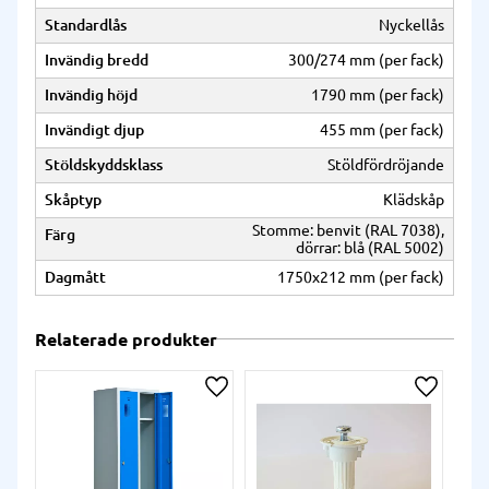
Standardlås
Nyckellås
Invändig bredd
300/274 mm (per fack)
Invändig höjd
1790 mm (per fack)
Invändigt djup
455 mm (per fack)
Stöldskyddsklass
Stöldfördröjande
Skåptyp
Klädskåp
Stomme: benvit (RAL 7038),
Färg
dörrar: blå (RAL 5002)
Dagmått
1750x212 mm (per fack)
Relaterade produkter
Lägg till i önskelista
Lägg till