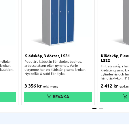
Klädskåp, 3 dörrar, LS31
Klädskåp, Elev
LS22
 hyllplan
Populärt klädskåp för skolor, badhus,
krokar.
arbetsplatsen eller gymmet. Varje
Fint elevskåp i ha
kulation.
utrymme har en klädstång samt krokar.
klädstång samt kr
Nyckellås & stöd för klyka.
cylinderlås och ha
hänglåsklykor. 
3 356
kr
2 412
kr