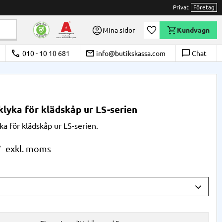
Privat
Företag
Önskelista
Mina sidor
Kundvagn
call
email
chat_bubble_outline
010 - 10 10 681
info@butikskassa.com
Chat
lyka för klädskåp ur LS-serien
ka för klädskåp ur LS-serien.
r