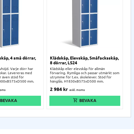
skåp, 4 små dörrar,
Klädskåp, Elevskåp, Småfacksskåp,
Kl
8 dörrar, LS24
12
lvhöjd. Varje dörr har
Klädskåp eller elevskåp för allmän
Sk
okar. Levereras med
förvaring. Rymliga och passar utmärkt som
el
r även stöd för
utrymme för t.ex. skolelever. Stöd för
cy
H1800xB575xD500 mm.
hänglås. H1830xB575xD500 mm.
hä
2 984
kr
3