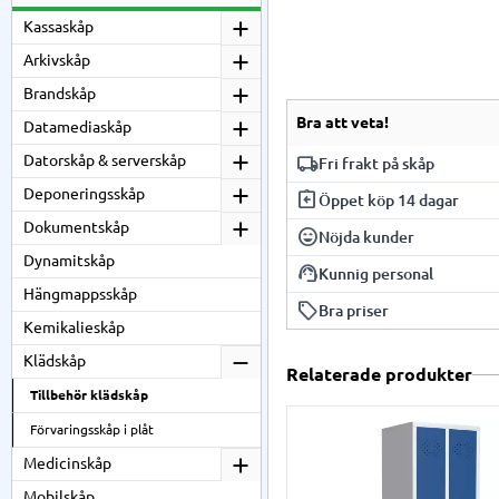
Kassaskåp
Arkivskåp
Brandskåp
Bra att veta!
Datamediaskåp
local_shipping
Datorskåp & serverskåp
Fri frakt på skåp
Deponeringsskåp
assignment_return
Vi har fri frakt på al
Öppet köp 14 dagar
Dokumentskåp
beroende på skåpmodel
sentiment_very_satisfied
Du har 14 dagars öppet
Nöjda kunder
Dynamitskåp
support_agent
Vi är stolta över våra
Kunnig personal
Hängmappsskåp
local_offer
Vår personal har gedi
Bra priser
Kemikalieskåp
Vi erbjuder konkurren
Klädskåp
Relaterade produkter
Tillbehör klädskåp
Förvaringsskåp i plåt
Medicinskåp
Mobilskåp