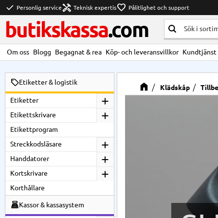
check
handyman
favorite
Personlig service
Teknisk expertis
Pålitlighet och support
butikskassa
.com
Om oss
Blogg
Begagnat & rea
Köp- och leveransvillkor
Kundtjänst
Etiketter & logistik
Klädskåp
Tillb
Etiketter
Etikettskrivare
Etikettprogram
Streckkodsläsare
Handdatorer
Kortskrivare
Korthållare
Kassor & kassasystem