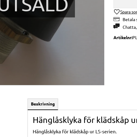
UTSÅLD
Lägg till i 
Betala 
Chatta
Artikelnr
P
Beskrivning
Hänglåsklyka för klädskåp u
Hänglåsklyka för klädskåp ur LS-serien.