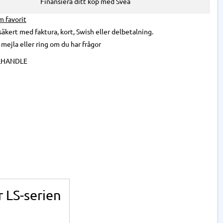
Finansiera ditt köp med Svea
önskelista
säkert med faktura, kort, Swish eller delbetalning.
,
mejla
eller
ring
om du har frågor
LHANDLE
r LS-serien