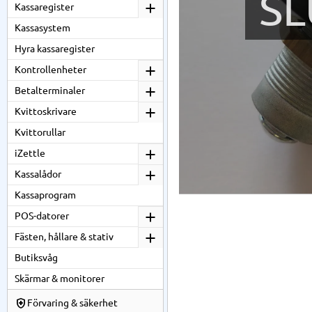
SL
Kassaregister
Kassasystem
Hyra kassaregister
Kontrollenheter
Betalterminaler
Kvittoskrivare
Kvittorullar
iZettle
Kassalådor
Kassaprogram
POS-datorer
Fästen, hållare & stativ
Butiksvåg
Skärmar & monitorer
Förvaring & säkerhet