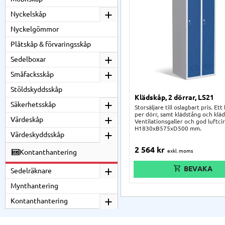
Nyckelskåp
Nyckelgömmor
Plåtskåp & förvaringsskåp
Sedelboxar
Småfacksskåp
Stöldskyddsskåp
Klädskåp, 2 dörrar, LS21
Säkerhetsskåp
Storsäljare till oslagbart pris. Ett
per dörr, samt klädstång och kläd
Värdeskåp
Ventilationsgaller och god luftcir
H1830xB575xD500 mm.
Värdeskyddsskåp
2 564
kr
Kontanthantering
Sedelräknare
Mynthantering
Kontanthantering