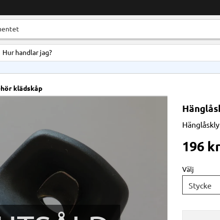
Hur handlar jag?
ehör klädskåp
Hänglåsk
Hänglåskly
196
k
Välj