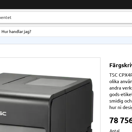
Hur handlar jag?
Färgskri
TSC CPX4P 
olika anvä
andra verk
gods-etike
smidig och
hur ni desi
78 75
Antal