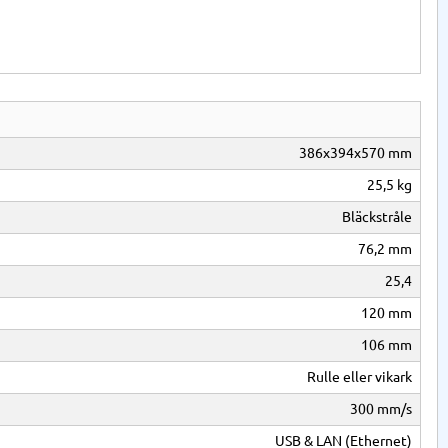
386x394x570 mm
25,5 kg
Bläckstråle
76,2 mm
25,4
120 mm
106 mm
Rulle eller vikark
300 mm/s
USB & LAN (Ethernet)