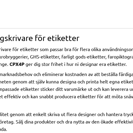
gskrivare för etiketter
rivare för etiketter som passar bra för flera olika användningso
bryggerier, GHS-etiketter, farligt gods-etiketter, faropiktogr
änge.
CPX4P
ger dig stor frihet i hur ni designar era etiketter.
 marknadsbehov och eliminerar kostnaden av att beställa färdiga 
mheten genom att själv kunna designa och printa helt egna etiket
 anpassade etiketter sticker ditt varumärke ut och kan leverera
t effektiv och kan snabbt producera etiketter för att möta snäv
litet genom att enkelt skriva ut flera designer och hantera tryc
öretag. Sälj dina produkter och dra nytta av den ökade effekt
uda.