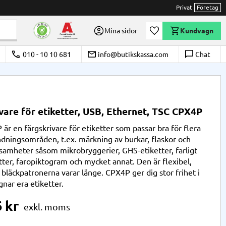
Privat
Företag
Önskelista
Mina sidor
Kundvagn
call
email
chat_bubble_outline
010 - 10 10 681
info@butikskassa.com
Chat
vare för etiketter, USB, Ethernet, TSC CPX4P
är en färgskrivare för etiketter som passar bra för flera
ndningsområden, t.ex. märkning av burkar, flaskor och
samheter såsom mikrobryggerier, GHS-etiketter, farligt
tter, faropiktogram och mycket annat. Den är flexibel,
 bläckpatronerna varar länge. CPX4P ger dig stor frihet i
gnar era etiketter.
6
kr