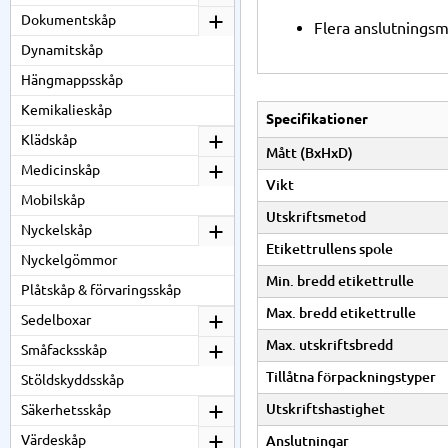
Dokumentskåp
Flera anslutningsm
Dynamitskåp
Hängmappsskåp
Kemikalieskåp
Specifikationer
Klädskåp
Mått (BxHxD)
Medicinskåp
Vikt
Mobilskåp
Utskriftsmetod
Nyckelskåp
Etikettrullens spole
Nyckelgömmor
Min. bredd etikettrulle
Plåtskåp & förvaringsskåp
Max. bredd etikettrulle
Sedelboxar
Max. utskriftsbredd
Småfacksskåp
Tillåtna förpackningstyper
Stöldskyddsskåp
Utskriftshastighet
Säkerhetsskåp
Värdeskåp
Anslutningar