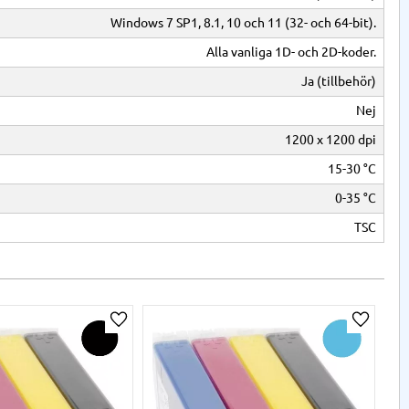
Windows 7 SP1, 8.1, 10 och 11 (32- och 64-bit).
Alla vanliga 1D- och 2D-koder.
Ja (tillbehör)
Nej
1200 x 1200 dpi
15-30 °C
0-35 °C
TSC
a
Lägg till i önskelista
Lägg til