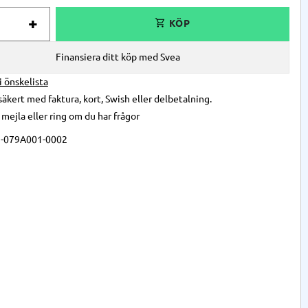
+
Finansiera ditt köp med Svea
 i önskelista
säkert med faktura, kort, Swish eller delbetalning.
,
mejla
eller
ring
om du har frågor
-079A001-0002