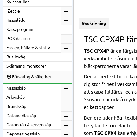
Kvittorullar
iZettle
Kassalådor
Beskrivning
Kassaprogram
TSC CPX4P
fär
POS-datorer
Fästen, hållare & stativ
TSC CPX4P
är en färgsk
Butiksvåg
verksamheter såsom mikro
bläckpatronerna varar l
Skärmar & monitorer
Den är perfekt för olika
Förvaring & säkerhet
dig stor frihet i verksa
Kassaskåp
att skapa fullfärgs- och
Arkivskåp
Skrivaren är också mycke
Brandskåp
etikettpapper.
Datamediaskåp
Den erbjuder hög flexibi
Datorskåp & serverskåp
betydande fördelar för f
som
TSC CPX4
kan erbj
Deponeringsskåp