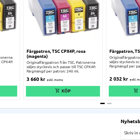
Färgpatron, TSC CPX4P, rosa
Färgpatron, TS
(magenta)
tronerna
Originalfärgpatro
SC CPX4P.
säljes styckevis o
Originalfärgpatron från TSC. Patronerna
Färgmängd per pa
säljes styckevis och passar till TSC CPX4P.
Färgmängd per patron: 240 ml.
2 032
kr
3 660
kr
Nyhets