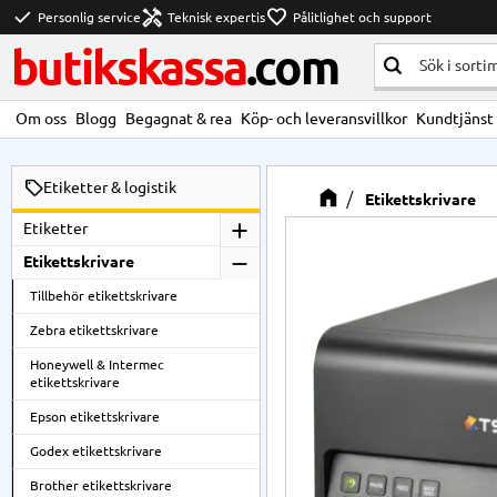
check
handyman
favorite
Personlig service
Teknisk expertis
Pålitlighet och support
butikskassa
.com
Om oss
Blogg
Begagnat & rea
Köp- och leveransvillkor
Kundtjänst
Etiketter & logistik
Etikettskrivare
Etiketter
Etikettskrivare
Tillbehör etikettskrivare
Zebra etikettskrivare
Honeywell & Intermec
etikettskrivare
Epson etikettskrivare
Godex etikettskrivare
Brother etikettskrivare