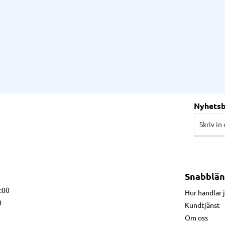
Nyhets
Snabblän
7:00
Hur handlar 
0
Kundtjänst
Om oss