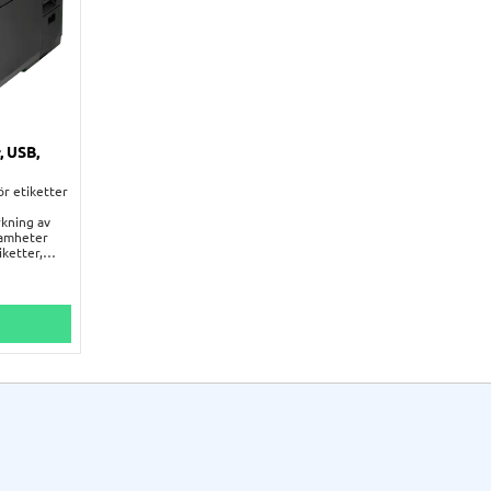
, USB,
ör etiketter
kning av
samheter
ketter,
togram och
 smidig och
CPX4P ger
 era