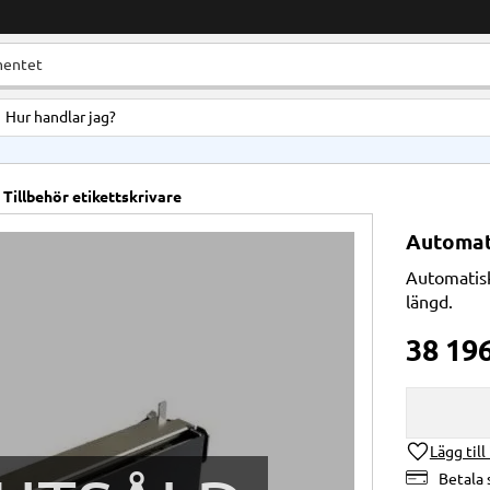
Hur handlar jag?
Tillbehör etikettskrivare
Automati
Automatisk 
längd.
38 19
Lägg till
Betala 