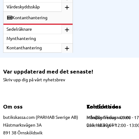
Värdeskyddsskåp
Kontanthantering
Sedelräknare
Mynthantering
Kontanthantering
Var uppdaterad med det senaste!
Skriv upp dig på vårt nyhetsbrev
Om oss
Kontakta oss
Telefontider
butikskassa.com (PARMAB Sverige AB)
info@butikskassa.com
Måndag-fredag – 09:00 - 1
Hästmarksvägen 3A
010 - 10 10 681
Lunchstängt – 12:00 - 13:0
891 38 Örnsköldsvik