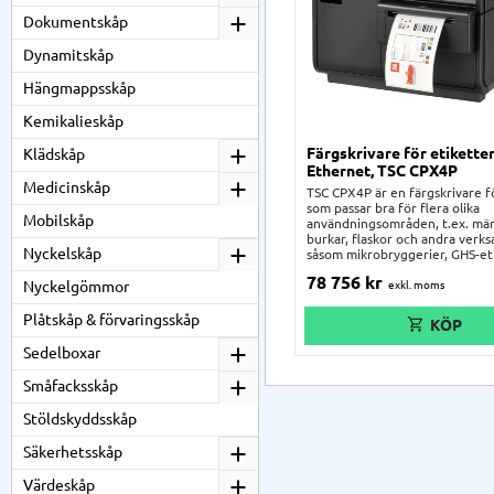
Dokumentskåp
Dynamitskåp
Hängmappsskåp
Kemikalieskåp
Färgskrivare för etiketter
Klädskåp
Ethernet, TSC CPX4P
Medicinskåp
TSC CPX4P är en färgskrivare f
som passar bra för flera olika
Mobilskåp
användningsområden, t.ex. mär
burkar, flaskor och andra verk
Nyckelskåp
såsom mikrobryggerier, GHS-eti
farligt gods-etiketter, faropik
78 756
kr
Nyckelgömmor
mycket annat. Den är flexibel,
bläckpatronerna varar länge. 
dig stor frihet i hur ni designar
Plåtskåp & förvaringsskåp
etiketter.
Sedelboxar
Småfacksskåp
Stöldskyddsskåp
Säkerhetsskåp
Värdeskåp