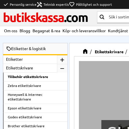
check
handyman
favorite
Personlig service
Teknisk expertis
Pålitlighet och support
butikskassa
.com
Om oss
Blogg
Begagnat & rea
Köp- och leveransvillkor
Kundtjänst
Etiketter & logistik
Etikettskrivare
Etiketter
Etikettskrivare
Tillbehör etikettskrivare
Zebra etikettskrivare
Honeywell & Intermec
etikettskrivare
Epson etikettskrivare
Godex etikettskrivare
Brother etikettskrivare