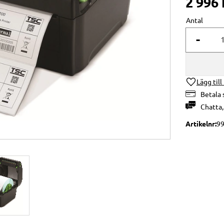
2 996
Antal
-
Lägg till
Betala 
Chatta
Artikelnr
99