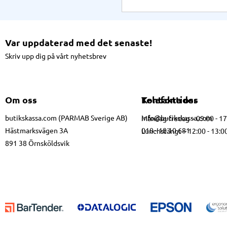
Var uppdaterad med det senaste!
Skriv upp dig på vårt nyhetsbrev
Om oss
Kontakta oss
Telefontider
butikskassa.com (PARMAB Sverige AB)
info@butikskassa.com
Måndag-fredag – 09:00 - 1
Hästmarksvägen 3A
010 - 10 10 681
Lunchstängt – 12:00 - 13:0
891 38 Örnsköldsvik