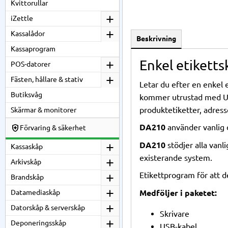
Kvittorullar
iZettle
Kassalådor
Beskrivning
Kassaprogram
Enkel etikett
POS-datorer
Fästen, hållare & stativ
Letar du efter en enkel et
Butiksvåg
kommer utrustad med USB
produktetiketter, adress
Skärmar & monitorer
DA210
använder vanlig d
Förvaring & säkerhet
DA210
stödjer alla vanli
Kassaskåp
existerande system.
Arkivskåp
Etikettprogram för att d
Brandskåp
Medföljer i paketet:
Datamediaskåp
Datorskåp & serverskåp
Skrivare
Deponeringsskåp
USB-kabel