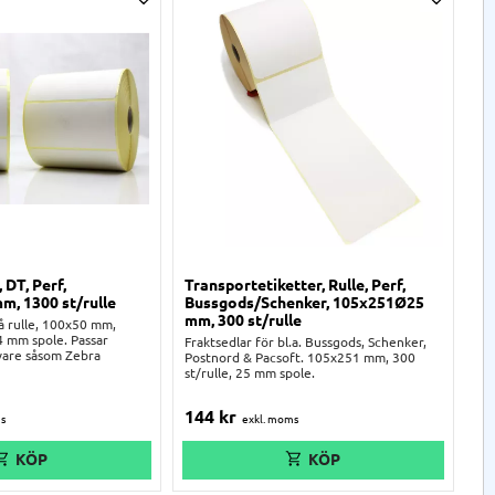
a
Lägg till i önskelista
Lägg til
, DT, Perf,
Transportetiketter, Rulle, Perf,
Et
m, 1300 st/rulle
Bussgods/Schenker, 105x251Ø25
20
mm, 300 st/rulle
st
på rulle, 100x50 mm,
,4 mm spole. Passar
Fraktsedlar för bl.a. Bussgods, Schenker,
Kl
vare såsom Zebra
Postnord & Pacsoft. 105x251 mm, 300
st
st/rulle, 25 mm spole.
Pa
ZD
144
kr
1