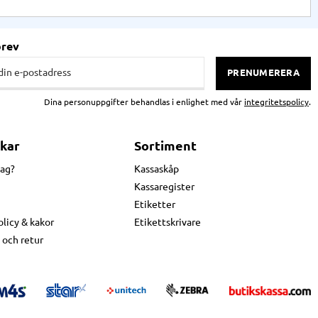
brev
PRENUMERERA
Dina personuppgifter behandlas i enlighet med vår
integritetspolicy
.
kar
Sortiment
jag?
Kassaskåp
Kassaregister
Etiketter
olicy & kakor
Etikettskrivare
 och retur