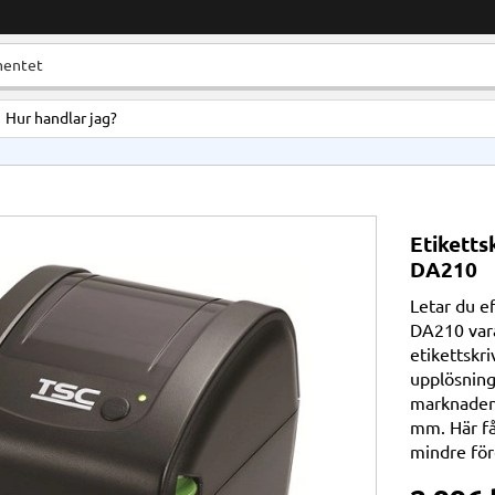
Hur handlar jag?
Etiketts
DA210
Letar du ef
DA210 vara
etikettskr
upplösning
marknaden, 
mm. Här få
mindre för