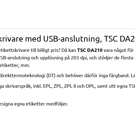
skrivare med USB-anslutning, TSC DA
ikettskrivare till billigt pris? Då kan
TSC DA210
vara något för
-anslutning och upplösning på 203 dpi, och stödjer de flesta s
etiketter, mm.
irekttermoteknologi (DT) och behöver därför inga färgband. Lad
ga skrivarspråk, inkl. EPL, ZPL, ZPL II och DPL, samt sitt egna TS
esigna egna etiketter medföljer.