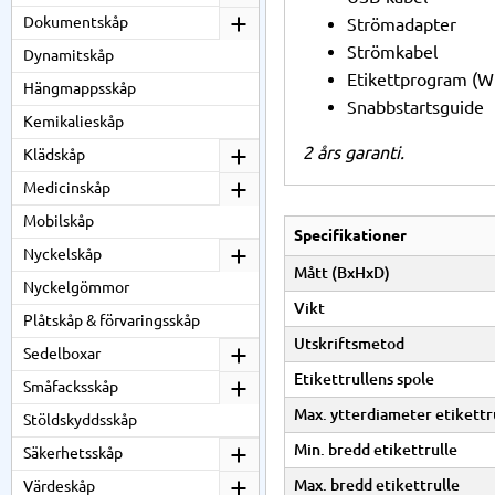
Dokumentskåp
Strömadapter
Strömkabel
Dynamitskåp
Etikettprogram (W
Hängmappsskåp
Snabbstartsguide
Kemikalieskåp
2 års garanti.
Klädskåp
Medicinskåp
Mobilskåp
Specifikationer
Nyckelskåp
Mått (BxHxD)
Nyckelgömmor
Vikt
Plåtskåp & förvaringsskåp
Utskriftsmetod
Sedelboxar
Etikettrullens spole
Småfacksskåp
Max. ytterdiameter etikettr
Stöldskyddsskåp
Min. bredd etikettrulle
Säkerhetsskåp
Max. bredd etikettrulle
Värdeskåp