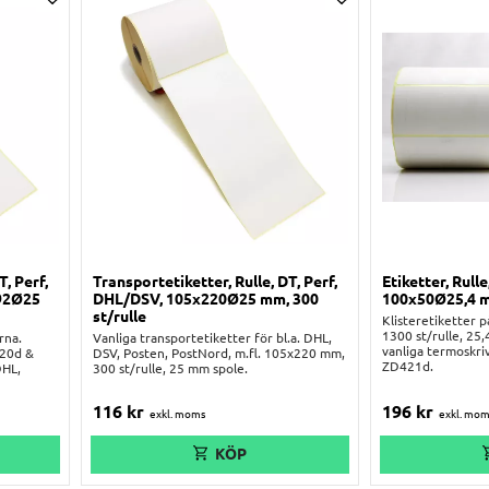
Lägg till i önskelista
Lägg till i önskelist
T, Perf,
Transportetiketter, Rulle, DT, Perf,
Etiketter, Rulle
192Ø25
DHL/DSV, 105x220Ø25 mm, 300
100x50Ø25,4 m
st/rulle
Klisteretiketter 
1300 st/rulle, 25
rna.
Vanliga transportetiketter för bl.a. DHL,
vanliga termoskri
420d &
DSV, Posten, PostNord, m.fl. 105x220 mm,
ZD421d.
DHL,
300 st/rulle, 25 mm spole.
116
kr
196
kr