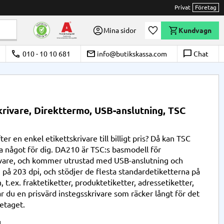
Privat
Företag
Önskelista
Mina sidor
Kundvagn
call
email
chat_bubble_outline
010 - 10 10 681
info@butikskassa.com
Chat
krivare, Direkttermo, USB-anslutning, TSC
ter en enkel etikettskrivare till billigt pris? Då kan TSC
 något för dig. DA210 är TSC:s basmodell för
ivare, och kommer utrustad med USB-anslutning och
 på 203 dpi, och stödjer de flesta standardetiketterna på
t.ex. fraktetiketter, produktetiketter, adressetiketter,
r du en prisvärd instegsskrivare som räcker långt för det
etaget.