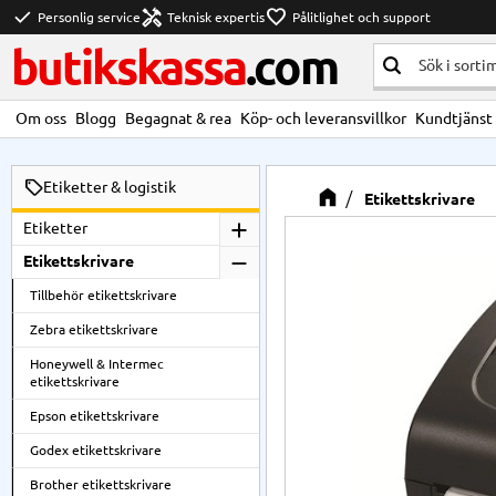
check
handyman
favorite
Personlig service
Teknisk expertis
Pålitlighet och support
butikskassa
.com
Om oss
Blogg
Begagnat & rea
Köp- och leveransvillkor
Kundtjänst
Etiketter & logistik
Etikettskrivare
Etiketter
Etikettskrivare
Tillbehör etikettskrivare
Zebra etikettskrivare
Honeywell & Intermec
etikettskrivare
Epson etikettskrivare
Godex etikettskrivare
Brother etikettskrivare