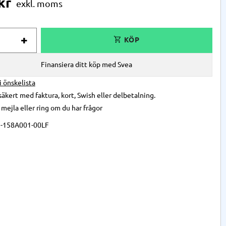
kr
+
Finansiera ditt köp med Svea
 i önskelista
säkert med faktura, kort, Swish eller delbetalning.
,
mejla
eller
ring
om du har frågor
-158A001-00LF