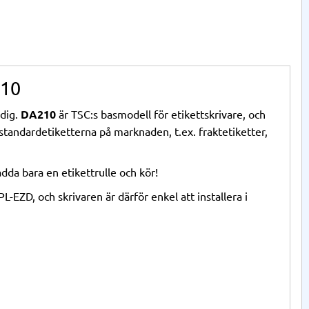
210
 dig.
DA210
är TSC:s basmodell för etikettskrivare, och
tandardetiketterna på marknaden, t.ex. fraktetiketter,
da bara en etikettrulle och kör!
PL-EZD, och skrivaren är därför enkel att installera i