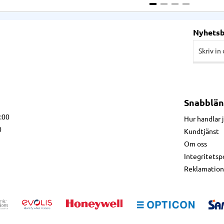
Nyhets
Snabblän
7:00
Hur handlar 
0
Kundtjänst
Om oss
Integritetsp
Reklamation