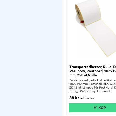
Transportetiketter, Rulle, D
Varubrev, Postnord, 102x
mm, 250 st/rulle
En av de vanligaste fraktetikette
102x192 mm. Passar till bl.a. GK
ZD421d. Lämplig för PostNord, 
Bring, DSV och mycket annat.
88
kr