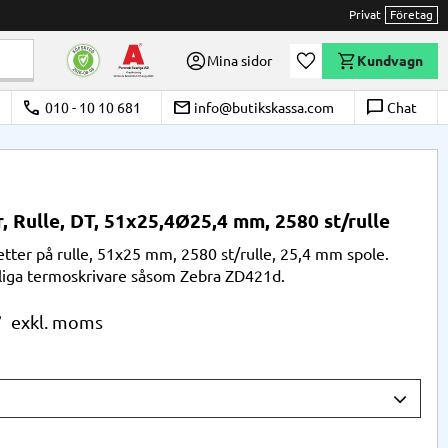
Privat
Företag
Önskelista
Mina sidor
Kundvagn
call
email
chat_bubble_outline
010 - 10 10 681
info@butikskassa.com
Chat
r, Rulle, DT, 51x25,4Ø25,4 mm, 2580 st/rulle
ketter på rulle, 51x25 mm, 2580 st/rulle, 25,4 mm spole.
liga termoskrivare såsom Zebra ZD421d.
r