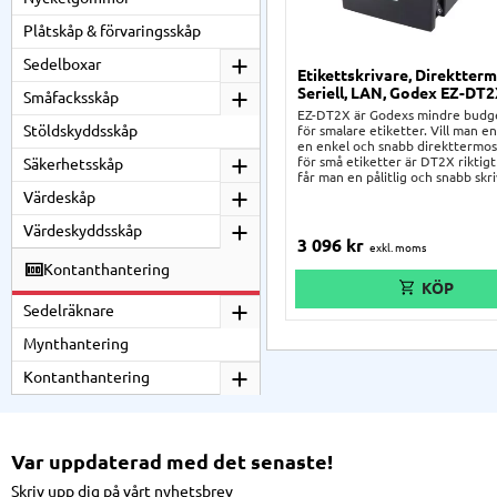
Plåtskåp & förvaringsskåp
Sedelboxar
Etikettskrivare, Direktterm
Seriell, LAN, Godex EZ-DT
Småfacksskåp
EZ-DT2X är Godexs mindre budge
Stöldskyddsskåp
för smalare etiketter. Vill man e
en enkel och snabb direkttermos
för små etiketter är DT2X riktigt
Säkerhetsskåp
får man en pålitlig och snabb skr
smalare etiketter. Skrivaren är m
Värdeskåp
och kompakt, och enkel att instal
vare de tre anslutningsmöjlighe
Värdeskyddsskåp
(USB, RS232 & LAN) säkerställer 
3 096
kr
skrivaren går att integrera med
Kontanthantering
existerande system.
Sedelräknare
Mynthantering
Kontanthantering
Var uppdaterad med det senaste!
Skriv upp dig på vårt nyhetsbrev