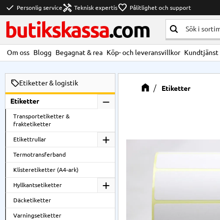
check
handyman
favorite
Personlig service
Teknisk expertis
Pålitlighet och support
butikskassa
.com
Om oss
Blogg
Begagnat & rea
Köp- och leveransvillkor
Kundtjänst
Etiketter & logistik
Etiketter
Etiketter
Transportetiketter &
fraktetiketter
Etikettrullar
Termotransferband
Klisteretiketter (A4-ark)
Hyllkantsetiketter
Däcketiketter
Varningsetiketter