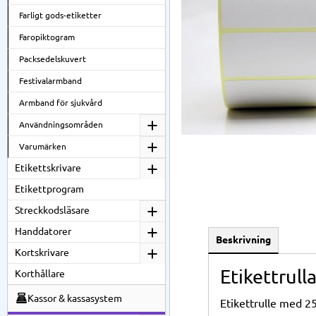
Farligt gods-etiketter
Faropiktogram
Packsedelskuvert
Festivalarmband
Armband för sjukvård
Användningsområden
Varumärken
Etikettskrivare
Etikettprogram
Streckkodsläsare
Handdatorer
Beskrivning
Kortskrivare
Etikettrull
Korthållare
Kassor & kassasystem
Etikettrulle med 25