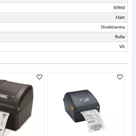
30960
Matt
Direkttermo
Rulle
Vit
SP
2
a
Lägg till i önskelista
Lägg til