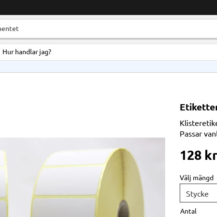
Hur handlar jag?
Etikette
Klistereti
Passar van
128
k
Välj mängd
Antal