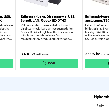
o, USB,
Etikettskrivare, Direkttermo, USB,
Etikettskrivar
2X
Seriell, LAN, Godex EZ-DT4X
anslutning, T
tskrivare
Vill man endast ha en enkel och snabb
Letar du efter en 
ndast ha
direkttermoskrivare är instegsmodellen
billigt pris? Då 
krivare
Godex DT4X riktigt bra. Här får man en
för dig. DA210 är
 bra. Här
pålitlig och snabb skrivare för
etikettskrivare,
ivare för
fraktetiketter, produktetiketter och
USB-anslutning oc
ycket lätt
annat. Skrivaren är användarvänlig och har
och stödjer de fl
lera. Tack
en kalibreringsknapp som gör det enkelt
på marknaden, t.ex
terna
att snabbt byta etiketter. Skrivaren
produktetiketter,
du att
levereras med USB-anslutning
Här får du en pri
3 636
kr
2 996
kr
och nätverks-anslutning som standard.
räcker långt för 
Etikettprogram & provrulle medföljer.
Nyhets