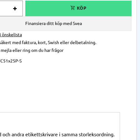
+
Finansiera ditt köp med Svea
 i önskelista
säkert med faktura, kort, Swish eller delbetalning.
,
mejla
eller
ring
om du har frågor
TC51x25P-S
0d och andra etikettskrivare i samma storleksordning.