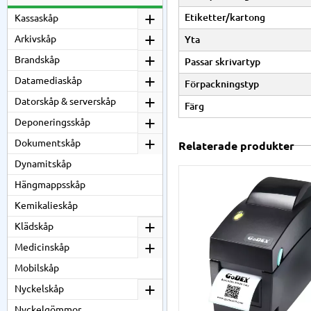
Etiketter/kartong
Kassaskåp
Arkivskåp
Yta
Brandskåp
Passar skrivartyp
Datamediaskåp
Förpackningstyp
Datorskåp & serverskåp
Färg
Deponeringsskåp
Dokumentskåp
Relaterade produkter
Dynamitskåp
Hängmappsskåp
Kemikalieskåp
Klädskåp
Medicinskåp
Mobilskåp
Nyckelskåp
Nyckelgömmor