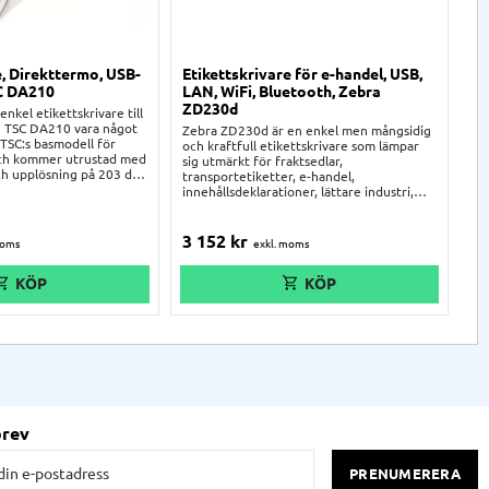
e, Direkttermo, USB-
Etikettskrivare för e-handel, USB,
Et
SC DA210
LAN, WiFi, Bluetooth, Zebra
fr
ZD230d
US
enkel etikettskrivare till
kan TSC DA210 vara något
Zebra ZD230d är en enkel men mångsidig
Ze
 TSC:s basmodell för
och kraftfull etikettskrivare som lämpar
in
 och kommer utrustad med
sig utmärkt för fraktsedlar,
bu
h upplösning på 203 dpi,
transportetiketter, e-handel,
al
esta standardetiketterna
innehållsdeklarationer, lättare industri,
av
. fraktetiketter,
handeln och andra mindre verksamheter.
ad
1
 adressetiketter, mm.
Den printar svartvita etiketter utan behov
me
svärd instegsskrivare som
av färgband, snabbt och pålitligt. Bra
för
3 152
kr
2
det mindre företaget.
instegsskrivare med möjlighet till WiFi.
brev
PRENUMERERA