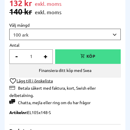
Nedsatt pris:
132
kr
Ordinarie pris:
140
kr
Välj mängd
Antal
-
+
Finansiera ditt köp med Svea
Lägg till i önskelista
Betala säkert med faktura, kort, Swish eller
delbetalning.
Chatta
,
mejla
eller
ring
om du har frågor
Artikelnr
EL105x148-S