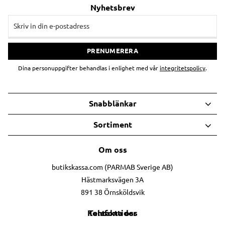
Nyhetsbrev
PRENUMERERA
Dina personuppgifter behandlas i enlighet med vår
integritetspolicy
.
Snabblänkar
Sortiment
Om oss
butikskassa.com (PARMAB Sverige AB)
Hästmarksvägen 3A
891 38 Örnsköldsvik
Telefontider
Kontakta oss