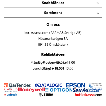
Snabblänkar
Sortiment
Om oss
butikskassa.com (PARMAB Sverige AB)
Hästmarksvägen 3A
891 38 Örnsköldsvik
Telefontider
Kontakta oss
info@butikskassa.com
Måndag-fredag – 09:00 - 17:00
010 - 10 10 681
Lunchstängt – 12:00 - 13:00