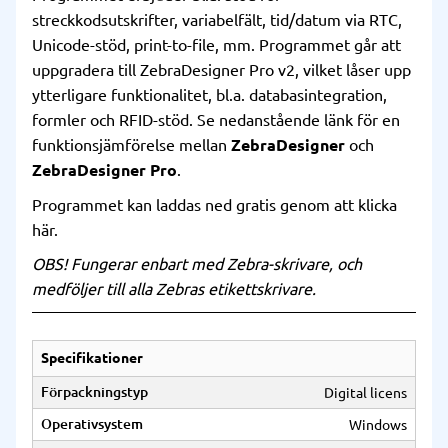
streckkodsutskrifter, variabelfält, tid/datum via RTC,
Unicode-stöd, print-to-file, mm. Programmet går att
uppgradera till ZebraDesigner Pro v2, vilket låser upp
ytterligare funktionalitet, bl.a. databasintegration,
formler och RFID-stöd. Se nedanstående länk för en
funktionsjämförelse mellan
ZebraDesigner
och
ZebraDesigner Pro
.
Programmet kan laddas ned gratis genom att
klicka
här
.
OBS! Fungerar enbart med Zebra-skrivare, och
medföljer till alla Zebras etikettskrivare.
Specifikationer
Förpackningstyp
Digital licens
Operativsystem
Windows