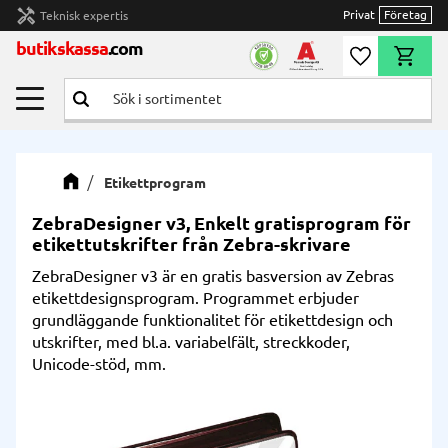
handyman
Privat
Företag
Teknisk expertis
Meny
butikskassa
.com
Önskelista
Kundvag
Etikettprogram
ZebraDesigner v3, Enkelt gratisprogram för
etikettutskrifter från Zebra-skrivare
ZebraDesigner v3 är en gratis basversion av Zebras
etikettdesignsprogram. Programmet erbjuder
grundläggande funktionalitet för etikettdesign och
utskrifter, med bl.a. variabelfält, streckkoder,
Unicode-stöd, mm.