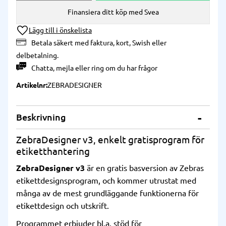
Finansiera ditt köp med Svea
Lägg till i önskelista
Betala säkert med faktura, kort, Swish eller
delbetalning.
Chatta
,
mejla
eller
ring
om du har frågor
Artikelnr
ZEBRADESIGNER
Beskrivning
ZebraDesigner v3, enkelt gratisprogram för
etiketthantering
ZebraDesigner v3
är en gratis basversion av Zebras
etikettdesignsprogram, och kommer utrustat med
många av de mest grundläggande funktionerna för
etikettdesign och utskrift.
Programmet erbjuder bl.a. stöd för