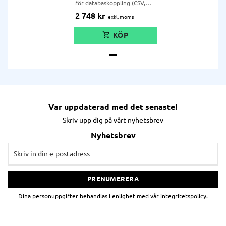
för databaskoppling (CSV,
Excel, mm.), variabler,
2 748
kr
formler, RFID, mm.
Var uppdaterad med det senaste!
Skriv upp dig på vårt nyhetsbrev
Nyhetsbrev
PRENUMERERA
Dina personuppgifter behandlas i enlighet med vår
integritetspolicy
.