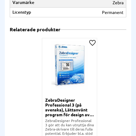
Varumärke
Zebra
Licenstyp
Permanent
Relaterade produkter
Lägg till i önskelista
ZebraDesigner
Professional 3 (på
svenska), Lättanvänt
program för design av
etiketter
ZebraDesigner Professional
3 gör att du kan utnyttja dina
Zebra-skrivare till deras fulla
potential. Erbjuder bl.a. stöd