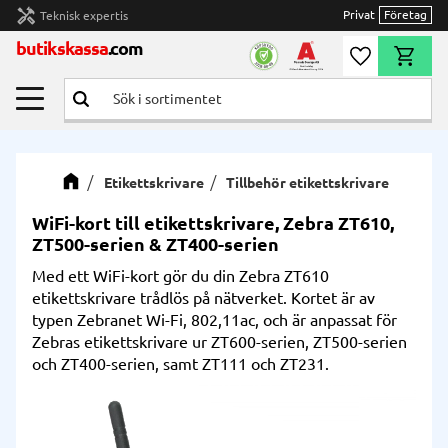
handyman
Privat
Företag
Teknisk expertis
Meny
butikskassa
.com
Önskelista
Kundvag
Etikettskrivare
Tillbehör etikettskrivare
WiFi-kort till etikettskrivare, Zebra ZT610,
ZT500-serien & ZT400-serien
Med ett WiFi-kort gör du din Zebra ZT610
etikettskrivare trådlös på nätverket. Kortet är av
typen Zebranet Wi-Fi, 802,11ac, och är anpassat för
Zebras etikettskrivare ur ZT600-serien, ZT500-serien
och ZT400-serien, samt ZT111 och ZT231.