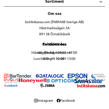
Sortiment
Om oss
butikskassa.com (PARMAB Sverige AB)
Hästmarksvägen 3A
891 38 Örnsköldsvik
Telefontider
Kontakta oss
info@butikskassa.com
Måndag-fredag – 09:00 - 17:00
010 - 10 10 681
Lunchstängt – 12:00 - 13:00
Instagram
Facebook