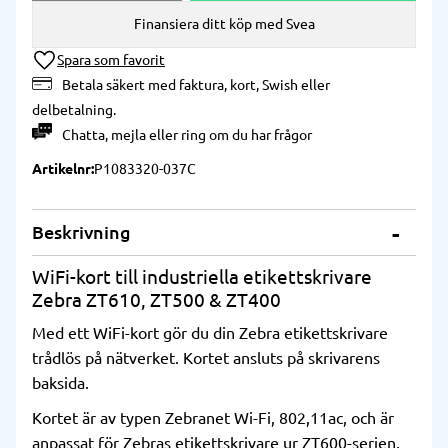
Finansiera ditt köp med Svea
Lägg till i önskelista
Betala säkert med faktura, kort, Swish eller
delbetalning.
Chatta
,
mejla
eller
ring
om du har frågor
Artikelnr
P1083320-037C
Beskrivning
WiFi-kort till industriella etikettskrivare
Zebra ZT610, ZT500 & ZT400
Med ett WiFi-kort gör du din Zebra etikettskrivare
trådlös på nätverket. Kortet ansluts på skrivarens
baksida.
Kortet är av typen Zebranet Wi-Fi, 802,11ac, och är
anpassat för Zebras etikettskrivare ur ZT600-serien,