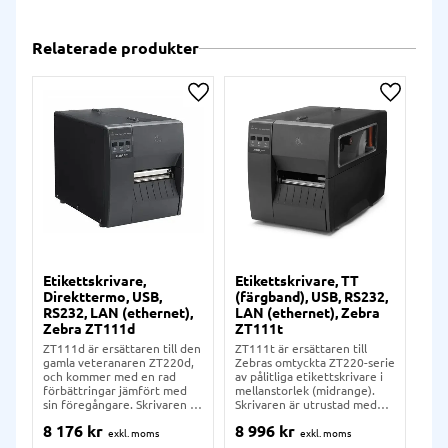
Relaterade produkter
Lägg till i önskelista
Lägg till
Etikettskrivare,
Etikettskrivare, TT
Eti
Direkttermo, USB,
(färgband), USB, RS232,
Di
RS232, LAN (ethernet),
LAN (ethernet), Zebra
Blu
Zebra ZT111d
ZT111t
ZT
ZT111d är ersättaren till den
ZT111t är ersättaren till
ZT2
gamla veteranaren ZT220d,
Zebras omtyckta ZT220-serie
Zeb
och kommer med en rad
av pålitliga etikettskrivare i
och
förbättringar jämfört med
mellanstorlek (midrange).
för
sin föregångare. Skrivaren är
Skrivaren är utrustad med
sin
utrustad med USB- och LAN-
USB- och LAN-anslutning,
kom
8 176
kr
8 996
kr
10
anslutning, och går att välja
och går att välja med 203
fär
med 203 eller 300 dpi.
eller 300 dpi. ZT111t
tou