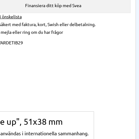
Finansiera ditt köp med Svea
 i önskelista
säkert med faktura, kort, Swish eller delbetalning.
,
mejla
eller
ring
om du har frågor
VARDETIB29
ide up", 51x38 mm
an användas i internationella sammanhang.