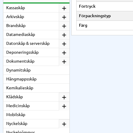
Förtryck
Kassaskåp
Förpackningstyp
Arkivskåp
Färg
Brandskåp
Datamediaskåp
Datorskåp & serverskåp
Deponeringsskåp
Dokumentskåp
Dynamitskåp
Hängmappsskåp
Kemikalieskåp
Klädskåp
Medicinskåp
Mobilskåp
Nyckelskåp
Nyckelgömmor