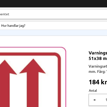
Hur handlar jag?
Varnings
51x38 m
Varningset
mm. Färg: V
184
k
Antal
-