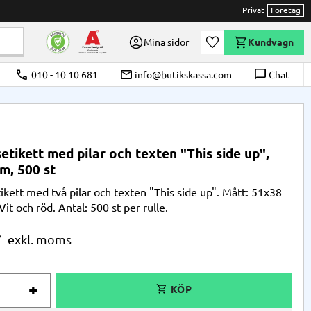
Privat
Företag
Önskelista
Mina sidor
Kundvagn
call
email
chat_bubble_outline
010 - 10 10 681
info@butikskassa.com
Chat
etikett med pilar och texten "This side up",
m, 500 st
ikett med två pilar och texten "This side up". Mått: 51x38
it och röd. Antal: 500 st per rulle.
r
+