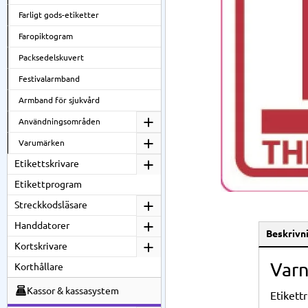
Farligt gods-etiketter
Faropiktogram
Packsedelskuvert
Festivalarmband
Armband för sjukvård
Användningsområden
Varumärken
Etikettskrivare
Etikettprogram
Streckkodsläsare
Handdatorer
Beskrivn
Kortskrivare
Varn
Korthållare
Kassor & kassasystem
Etikett