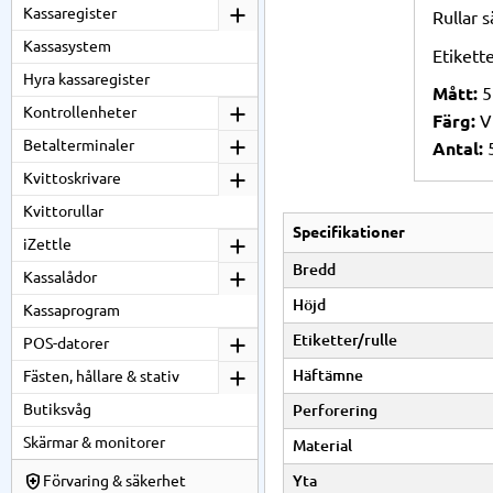
Kassaregister
Rullar s
Kassasystem
Etikette
Hyra kassaregister
Mått:
5
Kontrollenheter
Färg:
Vi
Betalterminaler
Antal:
5
Kvittoskrivare
Kvittorullar
Specifikationer
iZettle
Bredd
Kassalådor
Höjd
Kassaprogram
Etiketter/rulle
POS-datorer
Häftämne
Fästen, hållare & stativ
Butiksvåg
Perforering
Skärmar & monitorer
Material
Yta
Förvaring & säkerhet