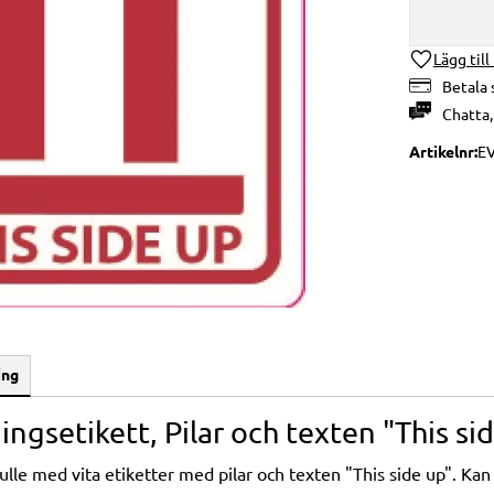
Lägg till
Betala 
Chatta
Artikelnr
E
ing
ingsetikett, Pilar och texten "This s
rulle med vita etiketter med pilar och texten "This side up". K