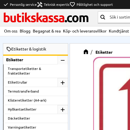
check
handyman
favorite
Personlig service
Teknisk expertis
Pålitlighet och support
butikskassa
.com
Om oss
Blogg
Begagnat & rea
Köp- och leveransvillkor
Kundtjänst
Etiketter & logistik
Etiketter
Etiketter
Transportetiketter &
fraktetiketter
Etikettrullar
Termotransferband
Klisteretiketter (A4-ark)
Hyllkantsetiketter
Däcketiketter
Varningsetiketter