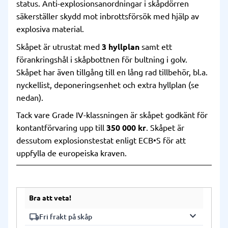
status. Anti-explosionsanordningar i skåpdörren
säkerställer skydd mot inbrottsförsök med hjälp av
explosiva material.
Skåpet är utrustat med
3 hyllplan
samt ett
förankringshål i skåpbottnen för bultning i golv.
Skåpet har även tillgång till en lång rad tillbehör, bl.a.
nyckellist, deponeringsenhet och extra hyllplan (se
nedan).
Tack vare Grade IV-klassningen är skåpet godkänt för
kontantförvaring upp till
350 000 kr
. Skåpet är
dessutom explosionstestat enligt ECB•S för att
uppfylla de europeiska kraven.
Bra att veta!
keyboard_arrow_down
local_shipping
Fri frakt på skåp