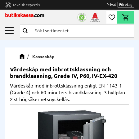
handyman
Privat
Företag
Teknisk expertis
Meny
butikskassa
.com
Önskelista
Kundvag
Kassaskåp
Värdeskåp med inbrottsklassning och
brandklassning, Grade IV, P60, IV-EX-420
Värdeskåp med inbrottsklassning enligt EN-1143-1
(Grade 4) och 60 minuters brandklassning. 3 hyllplan.
2 st högsäkerhetsnyckellås.