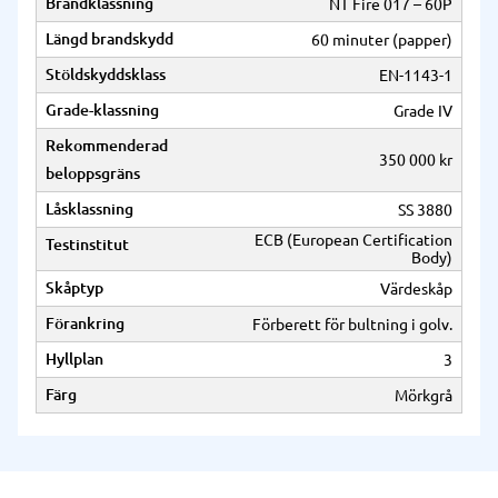
Brandklassning
NT Fire 017 – 60P
Längd brandskydd
60 minuter (papper)
Stöldskyddsklass
EN-1143-1
Grade-klassning
Grade IV
Rekommenderad
350 000 kr
beloppsgräns
Låsklassning
SS 3880
ECB (European Certification
Testinstitut
Body)
Skåptyp
Värdeskåp
Förankring
Förberett för bultning i golv.
Hyllplan
3
Färg
Mörkgrå