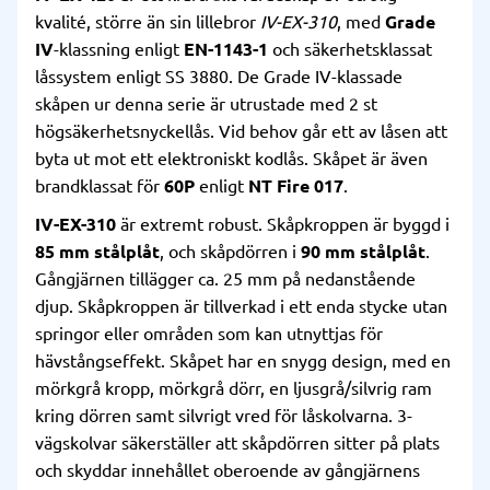
kvalité, större än sin lillebror
IV-EX-310
, med
Grade
IV
-klassning enligt
EN-1143-1
och säkerhetsklassat
låssystem enligt SS 3880. De Grade IV-klassade
skåpen ur denna serie är utrustade med 2 st
högsäkerhetsnyckellås. Vid behov går ett av låsen att
byta ut mot ett elektroniskt kodlås. Skåpet är även
brandklassat för
60P
enligt
NT Fire 017
.
IV-EX-310
är extremt robust. Skåpkroppen är byggd i
85 mm stålplåt
, och skåpdörren i
90 mm stålplåt
.
Gångjärnen tillägger ca. 25 mm på nedanstående
djup. Skåpkroppen är tillverkad i ett enda stycke utan
springor eller områden som kan utnyttjas för
hävstångseffekt. Skåpet har en snygg design, med en
mörkgrå kropp, mörkgrå dörr, en ljusgrå/silvrig ram
kring dörren samt silvrigt vred för låskolvarna. 3-
vägskolvar säkerställer att skåpdörren sitter på plats
och skyddar innehållet oberoende av gångjärnens