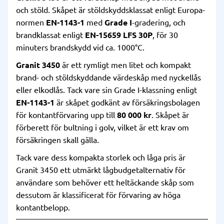
och stöld. Skåpet är stöldskyddsklassat enligt Europa-
normen
EN-1143-1
med
Grade I
-gradering, och
brandklassat enligt
EN-15659 LFS 30P
, för 30
minuters brandskydd vid ca. 1000°C.
Granit 3450
är ett rymligt men litet och kompakt
brand- och stöldskyddande värdeskåp med nyckellås
eller elkodlås. Tack vare sin Grade I-klassning enligt
EN-1143-1
är skåpet godkänt av försäkringsbolagen
för kontantförvaring upp till
80 000 kr
. Skåpet är
förberett för bultning i golv, vilket är ett krav om
försäkringen skall gälla.
Tack vare dess kompakta storlek och låga pris är
Granit 3450 ett utmärkt lågbudgetalternativ för
användare som behöver ett heltäckande skåp som
dessutom är klassificerat för förvaring av höga
kontantbelopp.