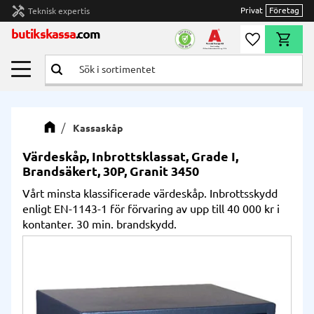
handyman
Privat
Företag
Teknisk expertis
Meny
butikskassa
.com
Önskelista
Kundvag
Kassaskåp
Värdeskåp, Inbrottsklassat, Grade I,
Brandsäkert, 30P, Granit 3450
Vårt minsta klassificerade värdeskåp. Inbrottsskydd
enligt EN-1143-1 för förvaring av upp till 40 000 kr i
kontanter. 30 min. brandskydd.