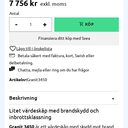
7 756
kr
Antal
-
+
Finansiera ditt köp med Svea
Lägg till i önskelista
Betala säkert med faktura, kort, Swish eller
delbetalning.
Chatta
,
mejla
eller
ring
om du har frågor
Artikelnr
Granit3450
Beskrivning
Litet värdeskåp med brandskydd och
inbrottsklassning
Granit 3450
är ett värdeskåp med skydd mot brand