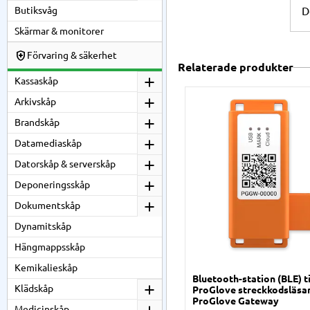
Butiksvåg
D
Skärmar & monitorer
Förvaring & säkerhet
Relaterade produkter
Kassaskåp
Arkivskåp
Brandskåp
Datamediaskåp
Datorskåp & serverskåp
Deponeringsskåp
Dokumentskåp
Dynamitskåp
Hängmappsskåp
Kemikalieskåp
Bluetooth-station (BLE) ti
Klädskåp
ProGlove streckkodsläsar
ProGlove Gateway
Medicinskåp