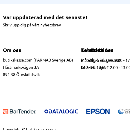
Var uppdaterad med det senaste!
Skriv upp dig på vårt nyhetsbrev
Om oss
Kontakta oss
Telefontider
butikskassa.com (PARMAB Sverige AB)
info@butikskassa.com
Måndag-fredag – 09:00 - 1
Hästmarksvägen 3A
010 - 10 10 681
Lunchstängt – 12:00 - 13:0
891 38 Örnsköldsvik
Copyright © butikskassa.com