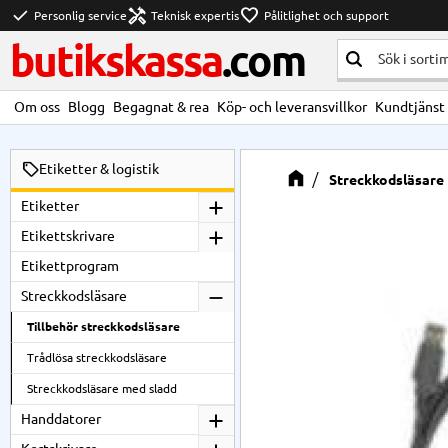
check
handyman
favorite
Personlig service
Teknisk expertis
Pålitlighet och support
butikskassa
.com
Om oss
Blogg
Begagnat & rea
Köp- och leveransvillkor
Kundtjänst
Etiketter & logistik
Streckkodsläsare
Etiketter
Etikettskrivare
Etikettprogram
Streckkodsläsare
Tillbehör streckkodsläsare
Trådlösa streckkodsläsare
Streckkodsläsare med sladd
Handdatorer