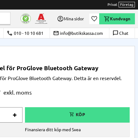
Privat
Företag
Önskelista
Mina sidor
Kundvagn
call
email
chat_bubble_outline
010 - 10 10 681
info@butikskassa.com
Chat
el för ProGlove Bluetooth Gateway
för ProGlove Bluetooth Gateway. Detta är en reservdel.
r
+
Finansiera ditt köp med Svea