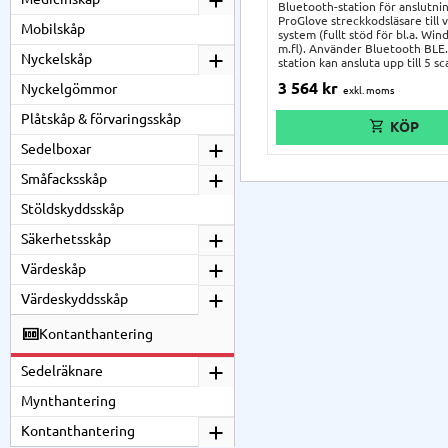
Bluetooth-station för anslutni
ProGlove streckkodsläsare till v
Mobilskåp
system (fullt stöd för bl.a. Win
m.fl). Använder Bluetooth BLE
Nyckelskåp
station kan ansluta upp till 5 s
gången. Ca. 40 meters räckvidd
3 564
kr
Nyckelgömmor
Parkoppling med QR-kod. USB-k
Plåtskåp & förvaringsskåp
Sedelboxar
Småfacksskåp
Stöldskyddsskåp
Säkerhetsskåp
Värdeskåp
Värdeskyddsskåp
Kontanthantering
Sedelräknare
Mynthantering
Kontanthantering