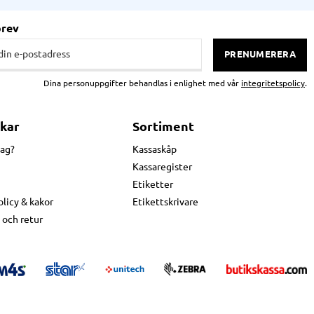
brev
PRENUMERERA
Dina personuppgifter behandlas i enlighet med vår
integritetspolicy
.
kar
Sortiment
jag?
Kassaskåp
Kassaregister
Etiketter
olicy & kakor
Etikettskrivare
 och retur