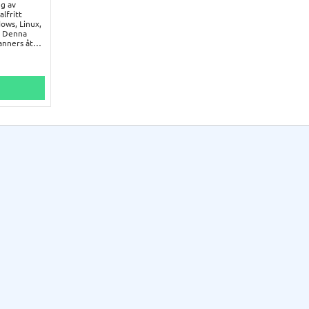
ng av
alfritt
dows, Linux,
. Denna
canners åt
.
abel ingår.