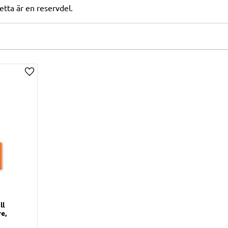
etta är en reservdel.
Lägg till i önskelista
ll
e,