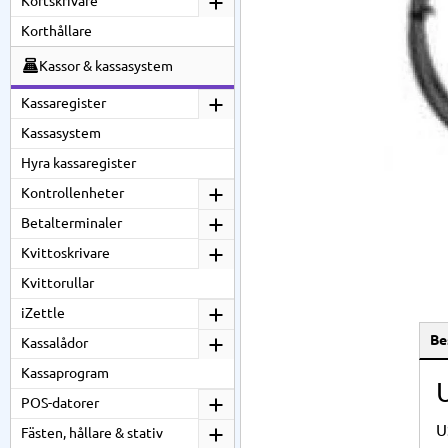
Kortskrivare
Korthållare
Kassor & kassasystem
Kassaregister
Kassasystem
Hyra kassaregister
Kontrollenheter
Betalterminaler
Kvittoskrivare
Kvittorullar
iZettle
Be
Kassalådor
Kassaprogram
POS-datorer
U
Fästen, hållare & stativ