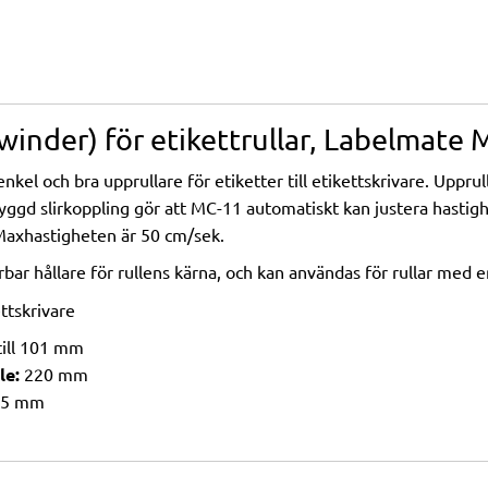
winder) för etikettrullar, Labelmate
el och bra upprullare för etiketter till etikettskrivare. Upprull
nbyggd slirkoppling gör att MC-11 automatiskt kan justera hastig
Maxhastigheten är 50 cm/sek.
rbar hållare för rullens kärna, och kan användas för rullar med 
ettskrivare
till 101 mm
le:
220 mm
5 mm