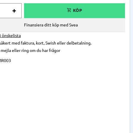
+
Finansiera ditt köp med Svea
 i önskelista
säkert med faktura, kort, Swish eller delbetalning.
,
mejla
eller
ring
om du har frågor
MR003