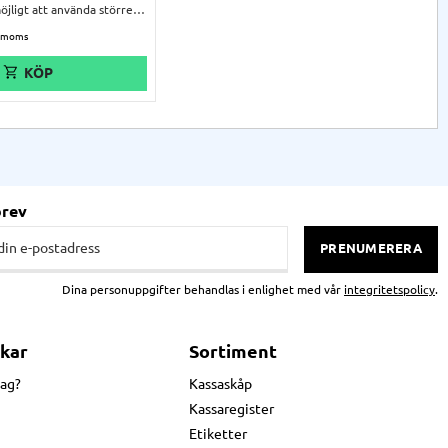
öjligt att använda större
 vad skrivaren egentligen
 Justerbar hållare för olika
driven.
brev
PRENUMERERA
Dina personuppgifter behandlas i enlighet med vår
integritetspolicy
.
kar
Sortiment
jag?
Kassaskåp
Kassaregister
Etiketter