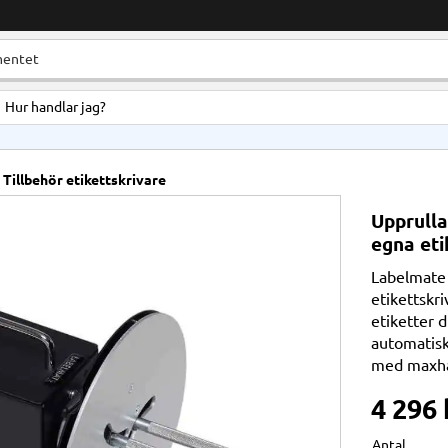
Hur handlar jag?
Tillbehör etikettskrivare
Upprulla
egna eti
Labelmate M
etikettskri
etiketter d
automatisk
med maxha
4 296
Antal