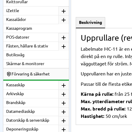
Kvittorullar
iZettle
Kassalådor
Beskrivning
Kassaprogram
Upprullare (re
POS-datorer
Fästen, hållare & stativ
Labelmate MC-11 är en enk
Butiksvåg
direkt på en ny rulle. I
vägguttaget för ström. 
Skärmar & monitorer
Upprullaren har en juste
Förvaring & säkerhet
Passar till de flesta etik
Kassaskåp
Arkivskåp
Kärna på rulle:
från 25 
Max. ytterdiameter rul
Brandskåp
Max. bredd på rulle:
12
Datamediaskåp
Hastighet:
50 cm/sek
Datorskåp & serverskåp
Deponeringsskåp