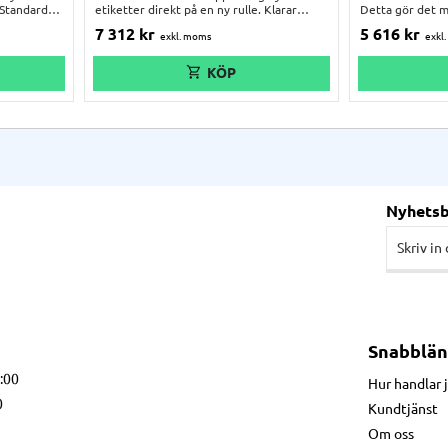
. Standard
etiketter direkt på en ny rulle. Klarar
Detta gör det m
255 mm kan
kärnor från 25 till 101 mm. CAT-3-ACH kan
etikettrullar än
7 312
kr
5 616
kr
ullar på
hantera bredare etikettrullar och
är anpassad för.
snabbare upprullningshastigheter än
kärnor. Ej motor
dra
andra rewinders på marknaden.
Nyhets
Snabblän
7:00
Hur handlar 
0
Kundtjänst
Om oss