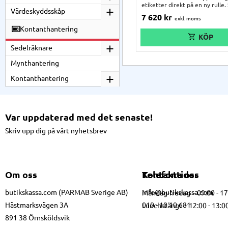
etiketter direkt på en ny rulle
Värdeskyddsskåp
kärnstorlek på 76 mm. CAT-3 
7 620
kr
hantera extremt breda etikettr
255 mm och snabbare
Kontanthantering
upprullningshastigheter än an
rewinders på marknaden.
Sedelräknare
Mynthantering
Kontanthantering
Var uppdaterad med det senaste!
Skriv upp dig på vårt nyhetsbrev
Om oss
Kontakta oss
Telefontider
butikskassa.com (PARMAB Sverige AB)
info@butikskassa.com
Måndag-fredag – 09:00 - 1
Hästmarksvägen 3A
010 - 10 10 681
Lunchstängt – 12:00 - 13:0
891 38 Örnsköldsvik