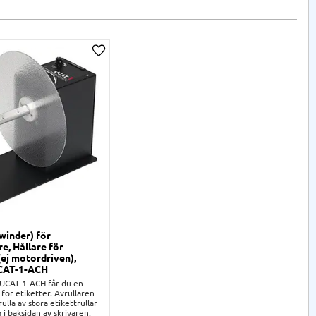
ta
Lägg till i önskelista
winder) för
re, Hållare för
 (ej motordriven),
CAT-1-ACH
UCAT-1-ACH får du en
 för etiketter. Avrullaren
ulla av stora etikettrullar
i baksidan av skrivaren.