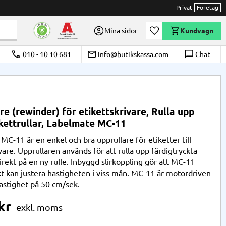
Privat
Företag
Önskelista
Mina sidor
Kundvagn
call
email
chat_bubble_outline
010 - 10 10 681
info@butikskassa.com
Chat
re (rewinder) för etikettskrivare, Rulla upp
kettrullar, Labelmate MC-11
C-11 är en enkel och bra upprullare för etiketter till
vare. Upprullaren används för att rulla upp färdigtryckta
irekt på en ny rulle. Inbyggd slirkoppling gör att MC-11
t kan justera hastigheten i viss mån. MC-11 är motordriven
stighet på 50 cm/sek.
kr