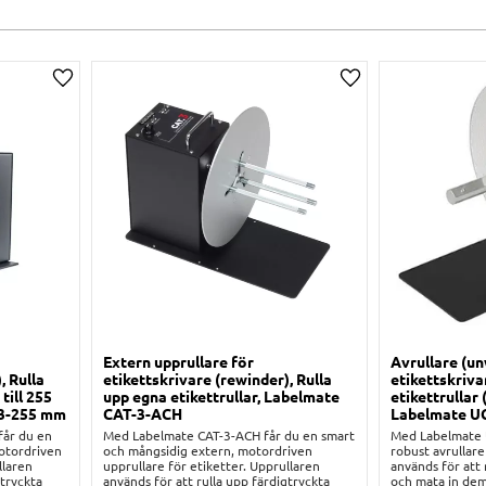
Lägg till i önskelista
Lägg till i önskelis
Extern upprullare för
Avrullare (un
, Rulla
etikettskrivare (rewinder), Rulla
etikettskriva
till 255
upp egna etikettrullar, Labelmate
etikettrullar
-3-255 mm
CAT-3-ACH
Labelmate U
år du en
Med Labelmate CAT-3-ACH får du en smart
Med Labelmate 
otordriven
och mångsidig extern, motordriven
robust avrullare
llaren
upprullare för etiketter. Upprullaren
används för att r
gtryckta
används för att rulla upp färdigtryckta
och mata in dem 