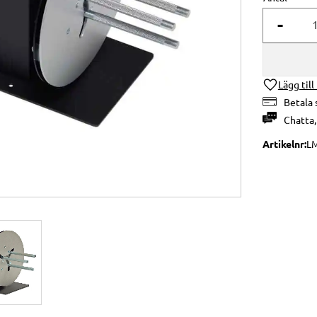
-
Lägg till
Betala 
Chatta
Artikelnr
L