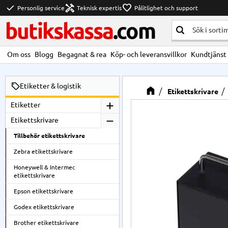
check
handyman
favorite
Personlig service
Teknisk expertis
Pålitlighet och support
butikskassa
.com
Om oss
Blogg
Begagnat & rea
Köp- och leveransvillkor
Kundtjänst
Etiketter & logistik
Etikettskrivare
Etiketter
Etikettskrivare
Tillbehör etikettskrivare
Zebra etikettskrivare
Honeywell & Intermec
etikettskrivare
Epson etikettskrivare
Godex etikettskrivare
Brother etikettskrivare