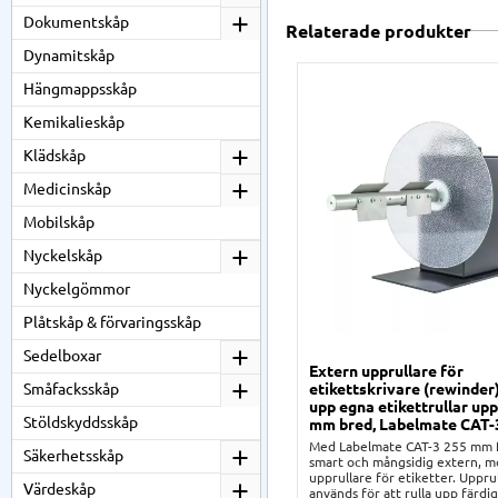
Dokumentskåp
Relaterade produkter
Dynamitskåp
Hängmappsskåp
Kemikalieskåp
Klädskåp
Medicinskåp
Mobilskåp
Nyckelskåp
Nyckelgömmor
Plåtskåp & förvaringsskåp
Sedelboxar
Extern upprullare för
etikettskrivare (rewinder)
Småfacksskåp
upp egna etikettrullar upp 
Stöldskyddsskåp
mm bred, Labelmate CAT
Med Labelmate CAT-3 255 mm f
Säkerhetsskåp
smart och mångsidig extern, m
upprullare för etiketter. Uppru
Värdeskåp
används för att rulla upp färdi