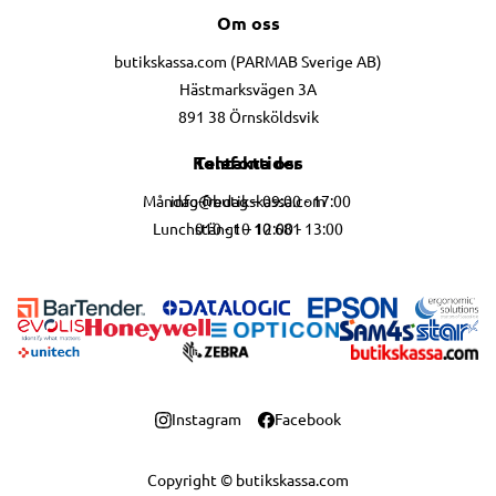
Om oss
butikskassa.com (PARMAB Sverige AB)
Hästmarksvägen 3A
891 38 Örnsköldsvik
Telefontider
Kontakta oss
info@butikskassa.com
Måndag-fredag – 09:00 - 17:00
010 - 10 10 681
Lunchstängt – 12:00 - 13:00
Instagram
Facebook
Copyright © butikskassa.com