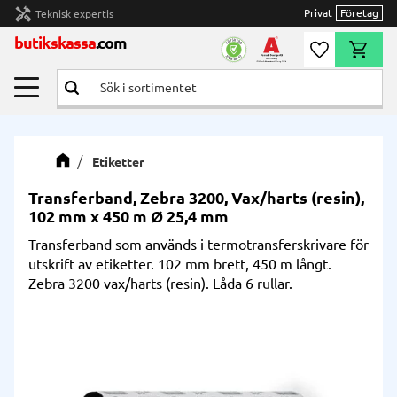
handyman
Privat
Företag
Teknisk expertis
Meny
butikskassa
.com
Önskelista
Kundvag
Etiketter
Transferband, Zebra 3200, Vax/harts (resin),
102 mm x 450 m Ø 25,4 mm
Transferband som används i termotransferskrivare för
utskrift av etiketter. 102 mm brett, 450 m långt.
Zebra 3200 vax/harts (resin). Låda 6 rullar.