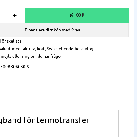
+
Finansiera ditt köp med Svea
 i önskelista
säkert med faktura, kort, Swish eller delbetalning.
,
mejla
eller
ring
om du har frågor
2300BK06030-S
gband för termotransfer