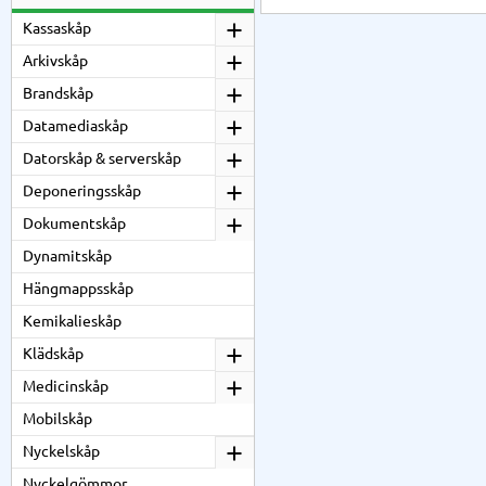
Kassaskåp
Arkivskåp
Brandskåp
Datamediaskåp
Datorskåp & serverskåp
Deponeringsskåp
Dokumentskåp
Dynamitskåp
Hängmappsskåp
Kemikalieskåp
Klädskåp
Medicinskåp
Mobilskåp
Nyckelskåp
Nyckelgömmor