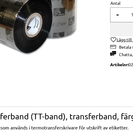
Antal
-
Lägg till
Betala 
Chatta
Artikelnr
0
erband (TT-band), transferband, fär
om används i termotransferskrivare för utskrift av etiketter.