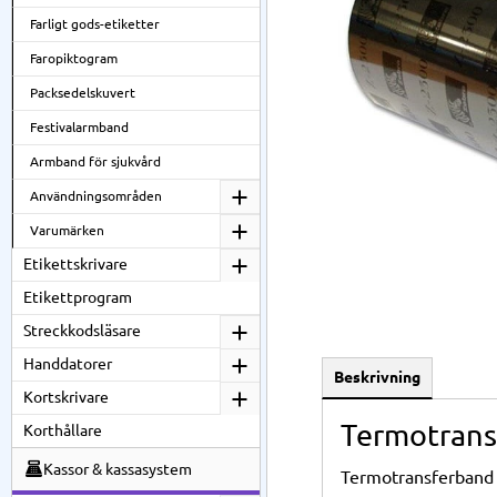
Farligt gods-etiketter
Faropiktogram
Packsedelskuvert
Festivalarmband
Armband för sjukvård
Användningsområden
Varumärken
Etikettskrivare
Etikettprogram
Streckkodsläsare
Handdatorer
Beskrivning
Kortskrivare
Termotransf
Korthållare
Kassor & kassasystem
Termotransferband s