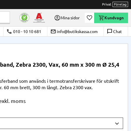
Privat
Företag
Önskelista
Mina sidor
Kundvagn
call
email
chat_bubble_outline
010 - 10 10 681
info@butikskassa.com
Chat
band, Zebra 2300, Vax, 60 mm x 300 m Ø 25,4
ferband som används i termotransferskrivare för utskrift
er. 60 mm brett, 300 m långt. Zebra 2300 vax.