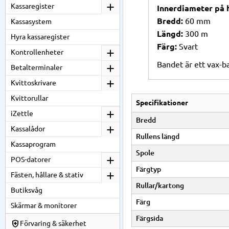
Kassaregister
Innerdiameter på h
Bredd:
60 mm
Kassasystem
Längd:
300 m
Hyra kassaregister
Färg:
Svart
Kontrollenheter
Bandet är ett vax-b
Betalterminaler
Kvittoskrivare
Kvittorullar
Specifikationer
iZettle
Bredd
Kassalådor
Rullens längd
Kassaprogram
Spole
POS-datorer
Färgtyp
Fästen, hållare & stativ
Rullar/kartong
Butiksvåg
Färg
Skärmar & monitorer
Färgsida
Förvaring & säkerhet