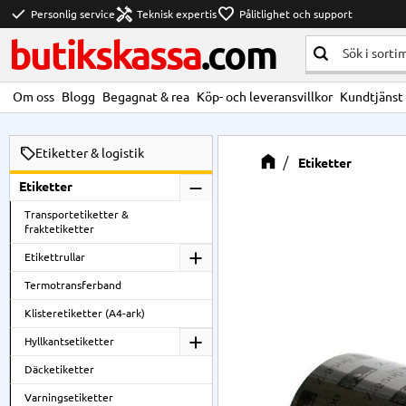
check
handyman
favorite
Personlig service
Teknisk expertis
Pålitlighet och support
butikskassa
.com
Om oss
Blogg
Begagnat & rea
Köp- och leveransvillkor
Kundtjänst
Etiketter & logistik
Etiketter
Etiketter
Transportetiketter &
fraktetiketter
Etikettrullar
Termotransferband
Klisteretiketter (A4-ark)
Hyllkantsetiketter
Däcketiketter
Varningsetiketter