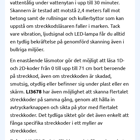
vattentålig under vattenytan i upp till 30 minuter.
Skannern är testad att motstå 2,4 meters fall mot
betong samt de rullningar och kullerbyttor som kan
uppstå om streckkodsläsaren faller i marken. Tack
vare vibration, ljudsignal och LED-lampa får du alltid
en tydlig bekräftelse på genomförd skanning även i
bullriga miljöer.
En enastående läsmotor gör det möjligt att läsa 1D-
och 2D-koder från 0 till upp till 71 cm bort beroende
på streckkod, även om streckkoden är skadad,
smutsig, otydlig eller befinner sig under plast eller en
skärm.
LI3678
har även möjlighet att skanna flertalet
streckkoder på samma gång, genom att hålla in
avtryckarknappen och sikta på ytor med flertalet
streckkoder. Det tydliga siktet gör det även enkelt att
fånga specifika streckkoder i ett myller av
streckkoder.