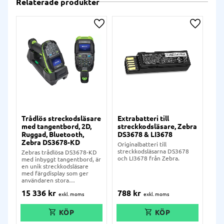
Relaterade produkter
Lägg till i önskelista
Lägg till
Trådlös streckodsläsare
Extrabatteri till
Sta
med tangentbord, 2D,
streckkodsläsare, Zebra
& 
Ruggad, Bluetooth,
DS3678 & LI3678
str
Zebra DS3678-KD
Int
Originalbatteri till
streckkodsläsarna DS3678
Zebras trådlösa DS3678-KD
Stat
och LI3678 från Zebra.
med inbyggt tangentbord, är
typ
en unik streckkodsläsare
DS3
med färgdisplay som ger
användaren stora
möjligheter att konfigurera
15 336
kr
788
kr
79
streckkoder vid t.ex.
inventering. Inbyggda
funktioner för att lägga till
kvantitet, lagerplats och
mycket annat, gör DS3678-