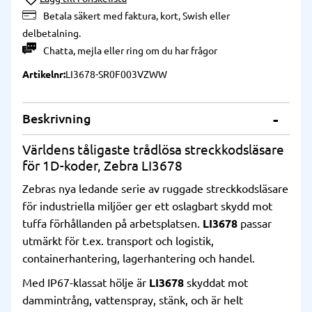
Betala säkert med faktura, kort, Swish eller
delbetalning.
Chatta
,
mejla
eller
ring
om du har frågor
Artikelnr
LI3678-SR0F003VZWW
Beskrivning
Världens tåligaste trådlösa streckkodsläsare
för 1D-koder, Zebra LI3678
Zebras nya ledande serie av ruggade streckkodsläsare
för industriella miljöer ger ett oslagbart skydd mot
tuffa förhållanden på arbetsplatsen.
LI3678
passar
utmärkt för t.ex. transport och logistik,
containerhantering, lagerhantering och handel.
Med IP67-klassat hölje är
LI3678
skyddat mot
dammintrång, vattenspray, stänk, och är helt