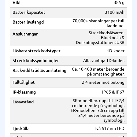
Vikt
385 g
Batterikapacitet
3100 mAh
70,000+ skanningar per full
Batterilivslängd
laddning.
Streckkodsläsaren:
Anslutningar
Bluetooth &
Dockningsstationen: USB
Läsbara streckkodstyper
1D-koder
Streckkodssymbologier
Alla vanliga 1D-koder.
Ca. 10-100 meter beroende
Räckvidd trådlös anslutning
på omständigheter.
Falltålighet
2,4 meter mot betong
IP-klassning
IP65 & IP67
SR-modellen: upp till 152,4
Läsavstånd
cm beroende på symbologi.
ER-modellen: 7,6 cm upp till
21,4 meter beroende på
symbologi.
Ljuskälla
Två 617 nm LED