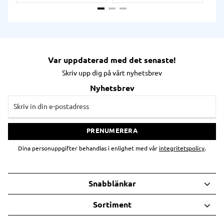
KD till en unik och intuitiv
scanner. Ruggat hölje med
fallskydd från 3 meter.
Enastående läsmotor som
klarar smutsiga, skadade och
otydliga streckkoder bakom
plast eller skärmar.
Basstation och kablage ingår.
Var uppdaterad med det senaste!
Skriv upp dig på vårt nyhetsbrev
Nyhetsbrev
PRENUMERERA
Dina personuppgifter behandlas i enlighet med vår
integritetspolicy
.
Snabblänkar
Sortiment