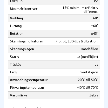
Fältdjup
35°
15% minimum reflektiv
Minimalt kontrast
differens.
Vinkling
±60°
Lutning
±60°
Rotation
±45°
Skanningsindikatorer
Pipljud, LED-ljus & vibration.
Skanningslägen
Handhållen
Stativ
Ja (medföljer)
Trådlös
Ja
Färg
Svart & grön
Användningstemperatur
-20°C till 50°C
Förvaringstemperatur
-40°C till 70°C
Varumärke
Zebra