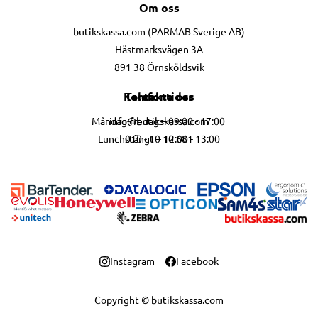
Om oss
butikskassa.com (PARMAB Sverige AB)
Hästmarksvägen 3A
891 38 Örnsköldsvik
Telefontider
Kontakta oss
info@butikskassa.com
Måndag-fredag – 09:00 - 17:00
010 - 10 10 681
Lunchstängt – 12:00 - 13:00
Instagram
Facebook
Copyright © butikskassa.com