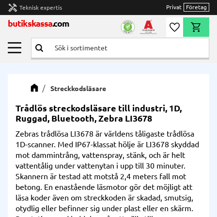
handyman
Privat
Företag
Teknisk expertis
Meny
butikskassa
.com
Önskelista
Kundvag
Streckkodsläsare
Trådlös streckodsläsare till industri, 1D,
Ruggad, Bluetooth, Zebra LI3678
Zebras trådlösa LI3678 är världens tåligaste trådlösa
1D-scanner. Med IP67-klassat hölje är LI3678 skyddad
mot dammintrång, vattenspray, stänk, och är helt
vattentålig under vattenytan i upp till 30 minuter.
Skannern är testad att motstå 2,4 meters fall mot
betong. En enastående läsmotor gör det möjligt att
läsa koder även om streckkoden är skadad, smutsig,
otydlig eller befinner sig under plast eller en skärm.