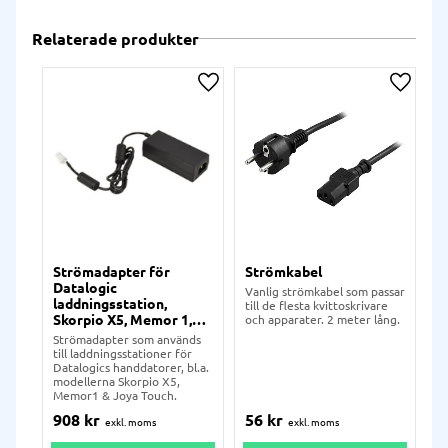
Relaterade produkter
Lägg till i önskelista
Lägg ti
Strömadapter för
Strömkabel
Datalogic
Vanlig strömkabel som passar
laddningsstation,
till de flesta kvittoskrivare
Skorpio X5, Memor 1,
och apparater. 2 meter lång.
Joya Touch, m.fl.
Strömadapter som används
till laddningsstationer för
Datalogics handdatorer, bl.a.
modellerna Skorpio X5,
Memor1 & Joya Touch.
56
kr
908
kr