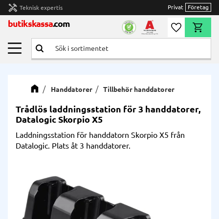
handyman
Privat
Företag
Teknisk expertis
Meny
butikskassa
.com
Önskelista
Kundvag
Handdatorer
Tillbehör handdatorer
Trådlös laddningsstation för 3 handdatorer,
Datalogic Skorpio X5
Laddningsstation för handdatorn Skorpio X5 från
Datalogic. Plats åt 3 handdatorer.