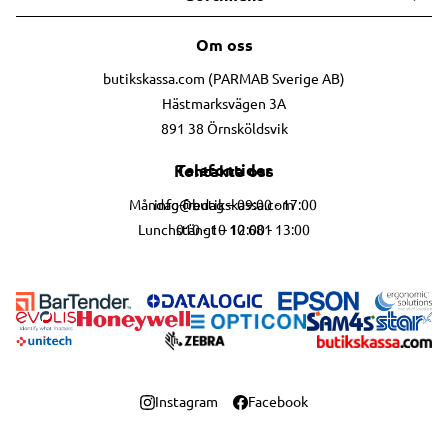
Om oss
butikskassa.com (PARMAB Sverige AB)
Hästmarksvägen 3A
891 38 Örnsköldsvik
Telefontider
Kontakta oss
info@butikskassa.com
Måndag-fredag – 09:00 - 17:00
010 - 10 10 681
Lunchstängt – 12:00 - 13:00
Instagram
Facebook