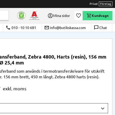
Privat
Företag
Önskelista
Mina sidor
Kundvagn
call
email
chat_bubble_outline
010 - 10 10 681
info@butikskassa.com
Chat
nsferband, Zebra 4800, Harts (resin), 156 mm
 Ø 25,4 mm
ferband som används i termotransferskrivare för utskrift
er. 156 mm brett, 450 m långt. Zebra 4800 harts (resin).
r