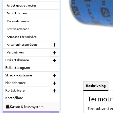
Farligt gods-etiketter
Faropiktogram
Packsedelskuvert
Festivalarmband
Armband för sjukvård
Användningsområden
Varumärken
Etikettskrivare
Etikettprogram
Streckkodsläsare
Handdatorer
Beskrivning
Kortskrivare
Termotr
Korthållare
Kassor & kassasystem
Termotransferb