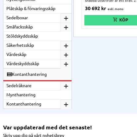
snabba utskrifter är ett krav. 
dig otroligt fina etiketter för 
30 692
kr
Plåtskåp & förvaringsskåp
produktion, sjukvårdssammanh
paketering, logistik och
Sedelboxar
innehållsdeklarationer. Skrivar
utvecklad för att leverera hög
etikettkvantiteter med en hög 
Småfacksskåp
Stöldskyddsskåp
Säkerhetsskåp
Värdeskåp
Värdeskyddsskåp
Kontanthantering
Sedelräknare
Mynthantering
Kontanthantering
Var uppdaterad med det senaste!
Skriv upp dig på vårt nyhetsbrev