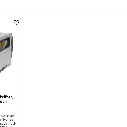
Lägg till i önskelista
krifter,
oth,
-serie ger
 krävande
mation och