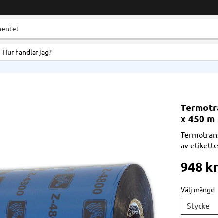
Hur handlar jag?
Termotra
x 450 m
Termotrans
av etikett
948
k
Välj mängd