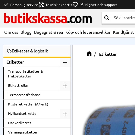
check
handyman
favorite
Personlig service
Teknisk expertis
Pålitlighet och support
butikskassa
.com
Om oss
Blogg
Begagnat & rea
Köp- och leveransvillkor
Kundtjänst
Etiketter & logistik
Etiketter
Etiketter
Transportetiketter &
fraktetiketter
Etikettrullar
Termotransferband
Klisteretiketter (A4-ark)
Hyllkantsetiketter
Däcketiketter
Varningsetiketter