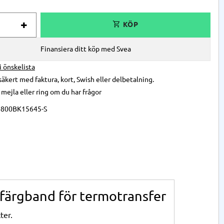
+
Finansiera ditt köp med Svea
 i önskelista
säkert med faktura, kort, Swish eller delbetalning.
,
mejla
eller
ring
om du har frågor
4800BK15645-S
färgband för termotransfer
ter.