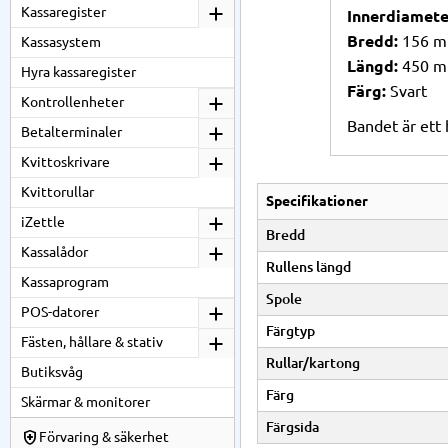
Kassaregister
Innerdiamete
Bredd:
156 
Kassasystem
Längd:
450 m
Hyra kassaregister
Färg:
Svart
Kontrollenheter
Bandet är ett 
Betalterminaler
Kvittoskrivare
Kvittorullar
Specifikationer
iZettle
Bredd
Kassalådor
Rullens längd
Kassaprogram
Spole
POS-datorer
Färgtyp
Fästen, hållare & stativ
Rullar/kartong
Butiksvåg
Färg
Skärmar & monitorer
Färgsida
Förvaring & säkerhet