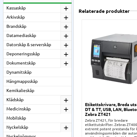
Kassaskåp
Relaterade produkter
Arkivskåp
Brandskåp
Datamediaskåp
Datorskåp & serverskåp
Deponeringsskåp
Dokumentskåp
Dynamitskåp
Hängmappsskåp
Kemikalieskåp
Klädskåp
Etikettskrivare, Breda uts
Medicinskåp
DT & TT, USB, LAN, Blueto
Zebra ZT421
Mobilskåp
Zebra ZT421, för bredare
etikettutskrifter. Zebras ZT400
Nyckelskåp
extremt potent prestanda för
användningsområden där auto
Nyckelgömmor