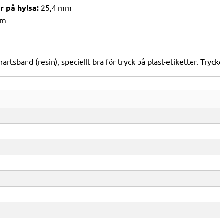
r på hylsa:
25,4 mm
mm
hartsband (resin), speciellt bra för tryck på plast-etiketter. Try