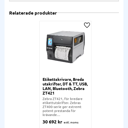
Relaterade produkter
Lägg till i önskelista
Etikettskrivare, Breda
utskrifter, DT & TT, USB,
LAN, Bluetooth, Zebra
ZT421
Zebra ZT421, för bredare
etikettutskrifter. Zebras
ZT400-serie ger extremt
potent prestanda för
krävande
användningsområden där
30 692
kr
automation och snabba
utskrifter är ett krav. ZT421