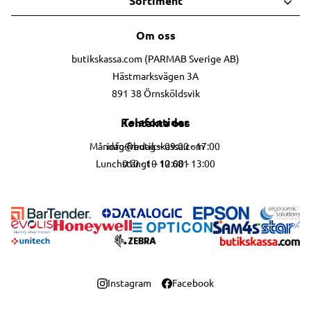
Sortiment
Om oss
butikskassa.com (PARMAB Sverige AB)
Hästmarksvägen 3A
891 38 Örnsköldsvik
Telefontider
Kontakta oss
info@butikskassa.com
Måndag-fredag – 09:00 - 17:00
010 - 10 10 681
Lunchstängt – 12:00 - 13:00
Instagram
Facebook