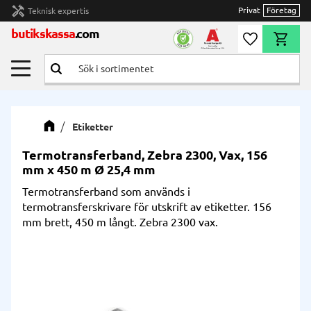
handyman
Privat
Företag
Teknisk expertis
Meny
butikskassa
.com
Önskelista
Kundvag
Etiketter
Termotransferband, Zebra 2300, Vax, 156
mm x 450 m Ø 25,4 mm
Termotransferband som används i
termotransferskrivare för utskrift av etiketter. 156
mm brett, 450 m långt. Zebra 2300 vax.