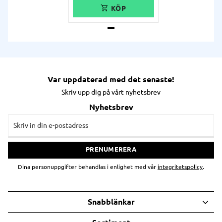
ger dig otroligt fina
etiketter för industri och
produktion,
sjukvårdssammanhang,
paketering, logistik och
innehållsdeklarationer.
Skrivaren är utvecklad för att
leverera höga
etikettkvantiteter med en
hög hastighet.
Var uppdaterad med det senaste!
Skriv upp dig på vårt nyhetsbrev
Nyhetsbrev
PRENUMERERA
Dina personuppgifter behandlas i enlighet med vår
integritetspolicy
.
Snabblänkar