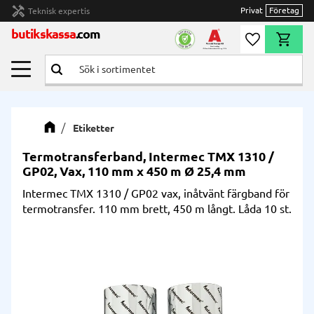
handyman
Privat
Företag
Teknisk expertis
Meny
butikskassa
.com
Önskelista
Kundvag
Etiketter
Termotransferband, Intermec TMX 1310 /
GP02, Vax, 110 mm x 450 m Ø 25,4 mm
Intermec TMX 1310 / GP02 vax, inåtvänt färgband för
termotransfer. 110 mm brett, 450 m långt. Låda 10 st.