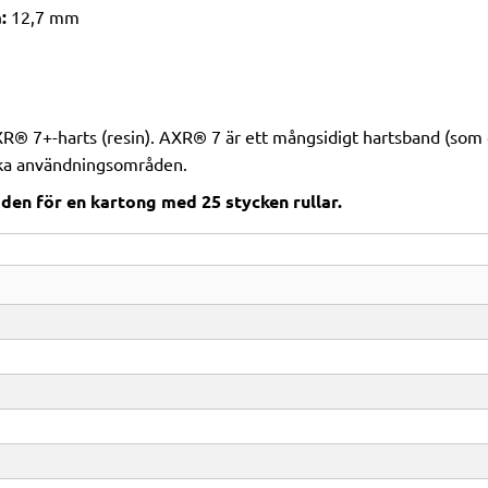
:
12,7 mm
R® 7+-harts (resin). AXR® 7 är ett mångsidigt hartsband (som
ika användningsområden.
den för en kartong med 25 stycken rullar.