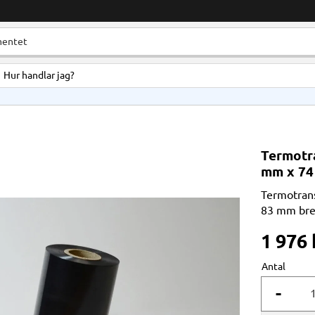
Hur handlar jag?
Termotr
mm x 74
Termotrans
83 mm bret
1 976
Antal
-