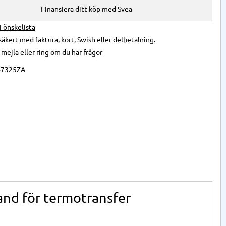
Finansiera ditt köp med Svea
 i önskelista
säkert med faktura, kort, Swish eller delbetalning.
,
mejla
eller
ring
om du har frågor
47325ZA
and för termotransfer