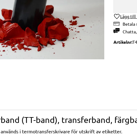
Lägg till
Betala 
Chatta
Artikelnr
T
band (TT-band), transferband, färgb
vänds i termotransferskrivare för utskrift av etiketter.