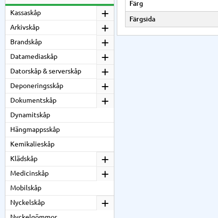
Färg
Kassaskåp
Färgsida
Arkivskåp
Brandskåp
Datamediaskåp
Datorskåp & serverskåp
Deponeringsskåp
Dokumentskåp
Dynamitskåp
Hängmappsskåp
Kemikalieskåp
Klädskåp
Medicinskåp
Mobilskåp
Nyckelskåp
Nyckelgömmor