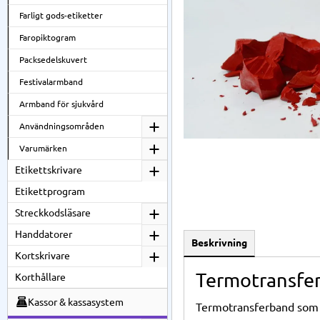
Farligt gods-etiketter
Faropiktogram
Packsedelskuvert
Festivalarmband
Armband för sjukvård
Användningsområden
Varumärken
Etikettskrivare
Etikettprogram
Streckkodsläsare
Handdatorer
Beskrivning
Kortskrivare
Termotransfer
Korthållare
Kassor & kassasystem
Termotransferband som an