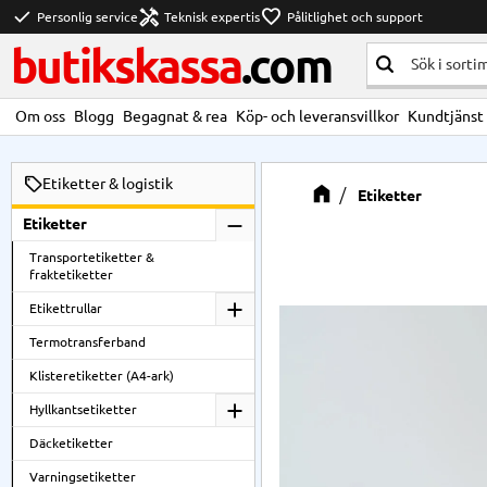
check
handyman
favorite
Personlig service
Teknisk expertis
Pålitlighet och support
butikskassa
.com
Om oss
Blogg
Begagnat & rea
Köp- och leveransvillkor
Kundtjänst
Etiketter & logistik
Etiketter
Etiketter
Transportetiketter &
fraktetiketter
Etikettrullar
Termotransferband
Klisteretiketter (A4-ark)
Hyllkantsetiketter
Däcketiketter
Varningsetiketter