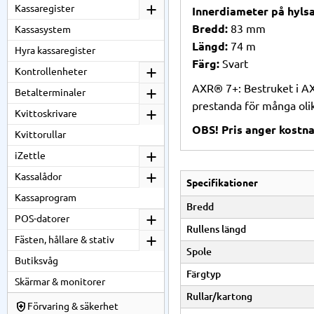
Kassaregister
Innerdiameter på hylsa
Bredd:
83 mm
Kassasystem
Längd:
74 m
Hyra kassaregister
Färg:
Svart
Kontrollenheter
AXR® 7+: Bestruket i AX
Betalterminaler
prestanda för många ol
Kvittoskrivare
OBS! Pris anger kostna
Kvittorullar
iZettle
Kassalådor
Specifikationer
Kassaprogram
Bredd
POS-datorer
Rullens längd
Fästen, hållare & stativ
Spole
Butiksvåg
Färgtyp
Skärmar & monitorer
Rullar/kartong
Förvaring & säkerhet