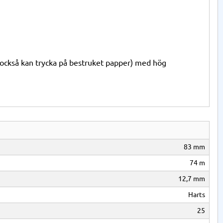
 också kan trycka på bestruket papper) med hög
83 mm
74 m
12,7 mm
Harts
25