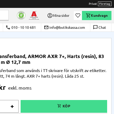
Privat
Företag
Önskelista
Mina sidor
Kundvagn
call
email
chat_bubble_outline
010 - 10 10 681
info@butikskassa.com
Chat
ansferband, ARMOR AXR 7+, Harts (resin), 83
 m Ø 12,7 mm
ferband som används i TT-skrivare för utskrift av etiketter.
t, 74 m långt. AXR 7+ harts (resin). Låda 25 st.
kr
+