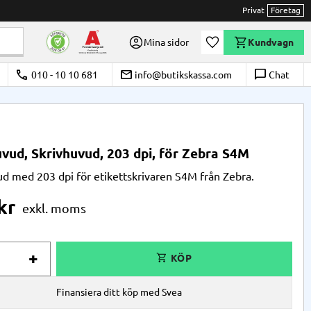
Privat
Företag
Önskelista
Mina sidor
Kundvagn
call
email
chat_bubble_outline
010 - 10 10 681
info@butikskassa.com
Chat
ud, Skrivhuvud, 203 dpi, för Zebra S4M
 med 203 dpi för etikettskrivaren S4M från Zebra.
kr
+
Finansiera ditt köp med Svea