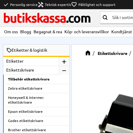
check
handyman
favorite
Personlig service
Teknisk expertis
Pålitlighet och support
butikskassa
.com
Om oss
Blogg
Begagnat & rea
Köp- och leveransvillkor
Kundtjänst
Etiketter & logistik
Etikettskrivare
Etiketter
Etikettskrivare
Tillbehör etikettskrivare
Zebra etikettskrivare
Honeywell & Intermec
etikettskrivare
Epson etikettskrivare
Godex etikettskrivare
Brother etikettskrivare