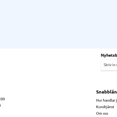
Nyhets
Snabblän
7:00
Hur handlar 
0
Kundtjänst
Om oss