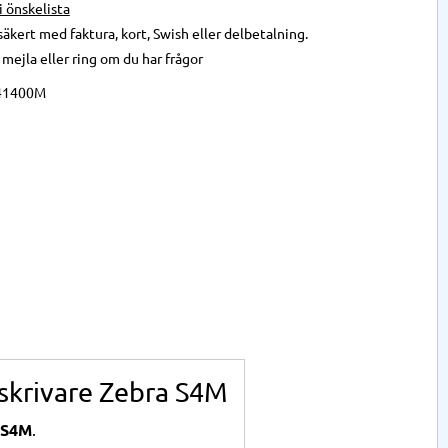
 i önskelista
säkert med faktura, kort, Swish eller delbetalning.
,
mejla
eller
ring
om du har frågor
41400M
skrivare Zebra S4M
S4M
.