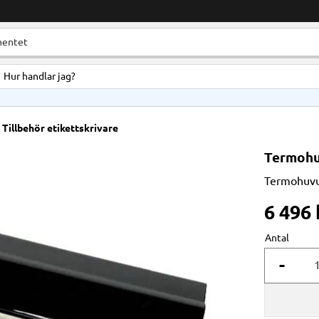
Hur handlar jag?
Tillbehör etikettskrivare
Termohuv
Termohuvud
6 496
Antal
-