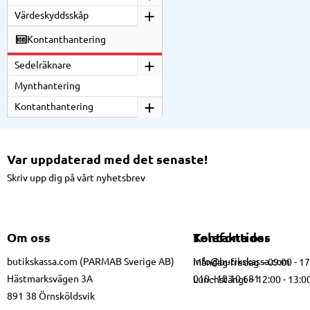
Värdeskyddsskåp
Kontanthantering
Sedelräknare
Mynthantering
Kontanthantering
Var uppdaterad med det senaste!
Skriv upp dig på vårt nyhetsbrev
Om oss
Kontakta oss
Telefontider
butikskassa.com (PARMAB Sverige AB)
info@butikskassa.com
Måndag-fredag – 09:00 - 1
Hästmarksvägen 3A
010 - 10 10 681
Lunchstängt – 12:00 - 13:0
891 38 Örnsköldsvik