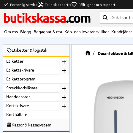
check
handyman
favorite
Personlig service
Teknisk expertis
Pålitlighet och support
butikskassa
.com
Om oss
Blogg
Begagnat & rea
Köp- och leveransvillkor
Kundtjänst
Etiketter & logistik
Desinfektion & ti
Etiketter
Etikettskrivare
Etikettprogram
Streckkodsläsare
Handdatorer
Kortskrivare
Korthållare
Kassor & kassasystem