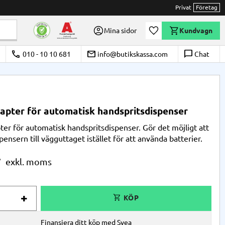
Privat
Företag
Önskelista
Mina sidor
Kundvagn
call
email
chat_bubble_outline
010 - 10 10 681
info@butikskassa.com
Chat
pter för automatisk handspritsdispenser
er för automatisk handspritsdispenser. Gör det möjligt att
pensern till vägguttaget istället för att använda batterier.
r
+
Finansiera ditt köp med Svea