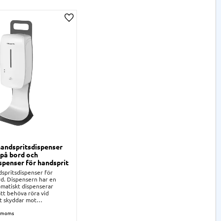
ta
Lägg till i önskelista
andspritsdispenser
 på bord och
spenser för handsprit
spritsdispenser för
rd. Dispensern har en
matiskt dispenserar
tt behöva röra vid
et skyddar mot
ng.