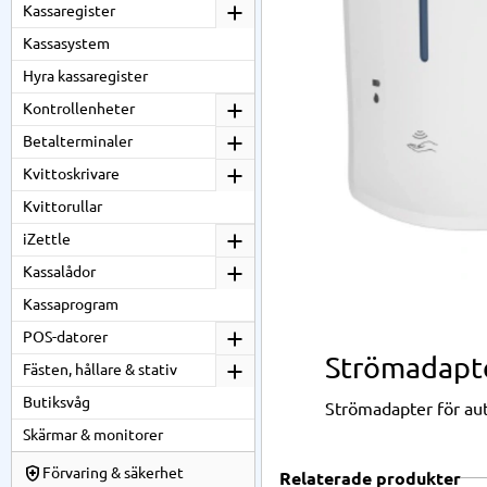
Kassaregister
Kassasystem
Hyra kassaregister
Kontrollenheter
Betalterminaler
Kvittoskrivare
Kvittorullar
iZettle
Kassalådor
Kassaprogram
POS-datorer
Strömadapte
Fästen, hållare & stativ
Butiksvåg
Strömadapter för auto
Skärmar & monitorer
Förvaring & säkerhet
Relaterade produkter