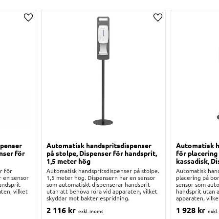
Lägg till i önskelista
Lägg till i önskelis
spenser
Automatisk handspritsdispenser
Automatisk h
nser för
på stolpe, Dispenser för handsprit,
för placering
1,5 meter hög
kassadisk, Di
r för
Automatisk handspritsdispenser på stolpe.
Automatisk hand
r en sensor
1,5 meter hög. Dispensern har en sensor
placering på bo
andsprit
som automatiskt dispenserar handsprit
sensor som auto
ten, vilket
utan att behöva röra vid apparaten, vilket
handsprit utan a
skyddar mot bakteriespridning.
apparaten, vilk
bakteriespridni
2 116
kr
1 928
kr