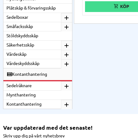
Plåtskåp & förvaringsskåp
Sedelboxar
Småfacksskåp
Stöldskyddsskåp
Säkerhetsskåp
Värdeskåp
Värdeskyddsskåp
Kontanthantering
Sedelräknare
Mynthantering
Kontanthantering
Var uppdaterad med det senaste!
Skriv upp dig på vårt nyhetsbrev