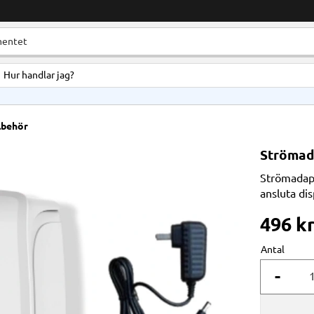
Hur handlar jag?
llbehör
Strömada
Strömadapt
ansluta dis
496
k
Antal
-