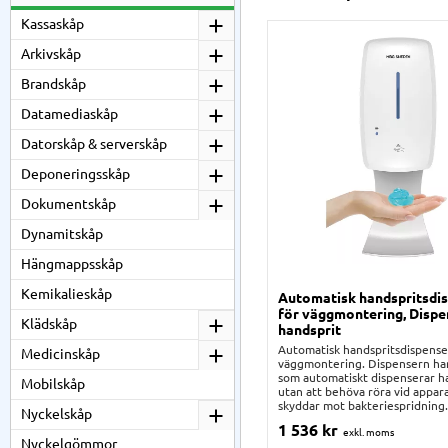
Kassaskåp
Arkivskåp
Brandskåp
Datamediaskåp
Datorskåp & serverskåp
Deponeringsskåp
Dokumentskåp
Dynamitskåp
Hängmappsskåp
Kemikalieskåp
Automatisk handspritsdi
för väggmontering, Dispe
Klädskåp
handsprit
Automatisk handspritsdispense
Medicinskåp
väggmontering. Dispensern ha
som automatiskt dispenserar h
Mobilskåp
utan att behöva röra vid appara
skyddar mot bakteriespridning.
Nyckelskåp
1 536
kr
Nyckelgömmor