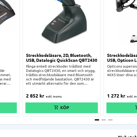
Streckkodsläsare, 2D, Bluetooth,
Streckkodsläsa
USB, Datalogic QuickScan QBT2430
USB, Opticon 
Fånga enkelt streckkoder trådlöst med
Opticons supersn
där
Datalogics QBT2430, en smart och snygg,
streckkodsläsare 
rummet.
trådlös streckkodsläsare med Bluetooth
46XS löser dina s
as med
och medföljande basstation. QBT2430 är
gerar
ett utmärkt alternativ för den som
ch
behöver en aggressiv skanner för både
er i
1D- och 2D-koder som dessutom ser
2 852
kr
1 272
kr
snygg ut på bänken och fungerar
smärtfritt med t.ex. Windows, Android och
iOS.