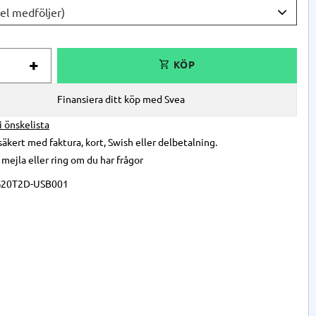
+
Finansiera ditt köp med Svea
 i önskelista
säkert med faktura, kort, Swish eller delbetalning.
,
mejla
eller
ring
om du har frågor
G20T2D-USB001