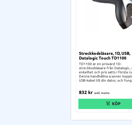
Streckkodsläsare, 1D, USB,
Datalogic Touch TD1100
TD1100 är en prisvärd 1D-
streckkodsläsare från Datalogic, 
enkelhet och pris satts i första 
Denna handhållna scanner koppl
USB-kabel till din dator, och fun
utmärkt för t.ex. handel, lager, o
verkstad. Praktisk hållare medfölj
832
kr
paketet.