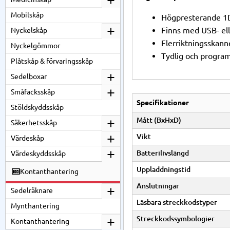
Mobilskåp
Högpresterande 1D
Finns med USB- ell
Nyckelskåp
Flerriktningsskann
Nyckelgömmor
Tydlig och progra
Plåtskåp & förvaringsskåp
Sedelboxar
Småfacksskåp
Specifikationer
Stöldskyddsskåp
Mått (BxHxD)
Säkerhetsskåp
Vikt
Värdeskåp
Batterilivslängd
Värdeskyddsskåp
Uppladdningstid
Kontanthantering
Anslutningar
Sedelräknare
Läsbara streckkodstyper
Mynthantering
Streckkodssymbologier
Kontanthantering