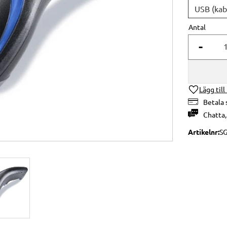
Antal
-
Lägg till
Betala 
Chatta
Artikelnr
S