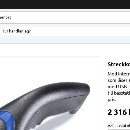
Hur handlar jag?
Streckko
Med Interm
som läser 
med USB- o
till bassta
pris.
2 316
Välj anslutn