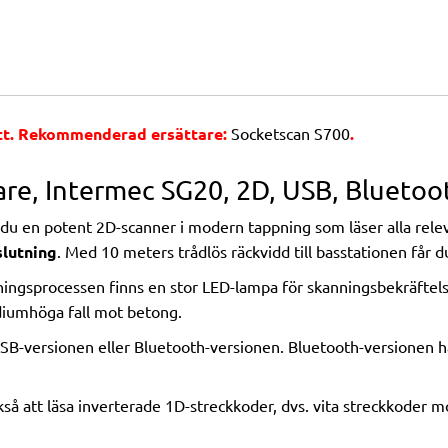
ått. Rekommenderad ersättare:
Socketscan S700
.
are, Intermec SG20, 2D, USB, Bluetoo
 du en potent 2D-scanner i modern tappning som läser alla rel
slutning
. Med 10 meters trådlös räckvidd till basstationen får du 
ningsprocessen finns en stor LED-lampa för skanningsbekräftels
diumhöga fall mot betong.
 USB-versionen eller Bluetooth-versionen. Bluetooth-versionen 
så att läsa inverterade 1D-streckkoder, dvs. vita streckkoder m