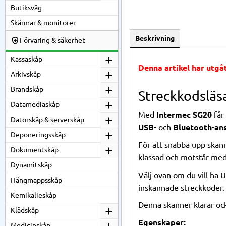
Butiksvåg
Skärmar & monitorer
Beskrivning
Förvaring & säkerhet
Kassaskåp
Denna artikel har utg
Arkivskåp
Brandskåp
Streckkodsläs
Datamediaskåp
Med
Intermec SG20
får
Datorskåp & serverskåp
USB-
och
Bluetooth-an
Deponeringsskåp
För att snabba upp skan
Dokumentskåp
klassad och motstår me
Dynamitskåp
Välj ovan om du vill ha
Hängmappsskåp
inskannade streckkoder.
Kemikalieskåp
Denna skanner klarar ock
Klädskåp
Egenskaper:
Medicinskåp