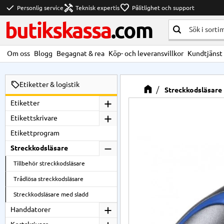
check
handyman
favorite
Personlig service
Teknisk expertis
Pålitlighet och support
butikskassa
.com
Om oss
Blogg
Begagnat & rea
Köp- och leveransvillkor
Kundtjänst
Etiketter & logistik
Streckkodsläsare
Etiketter
Etikettskrivare
Etikettprogram
Streckkodsläsare
Tillbehör streckkodsläsare
Trådlösa streckkodsläsare
Streckkodsläsare med sladd
Handdatorer