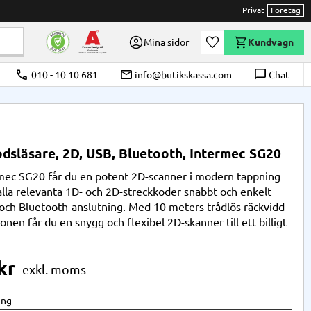
Privat
Företag
Önskelista
Mina sidor
Kundvagn
call
email
chat_bubble_outline
010 - 10 10 681
info@butikskassa.com
Chat
dsläsare, 2D, USB, Bluetooth, Intermec SG20
ec SG20 får du en potent 2D-scanner i modern tappning
alla relevanta 1D- och 2D-streckkoder snabbt och enkelt
ch Bluetooth-anslutning. Med 10 meters trådlös räckvidd
tionen får du en snygg och flexibel 2D-skanner till ett billigt
kr
ing