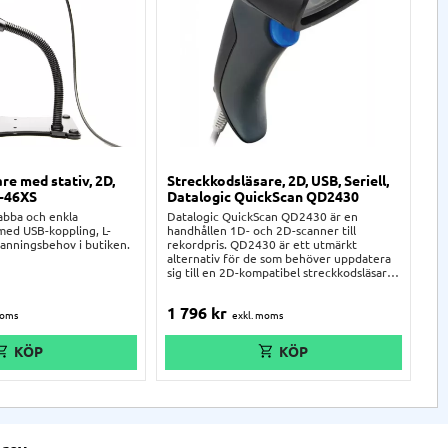
re med stativ, 2D,
Streckkodsläsare, 2D, USB, Seriell,
St
L-46XS
Datalogic QuickScan QD2430
Ju
ka
abba och enkla
Datalogic QuickScan QD2430 är en
tr
med USB-koppling, L-
handhållen 1D- och 2D-scanner till
canningsbehov i butiken.
rekordpris. QD2430 är ett utmärkt
alternativ för de som behöver uppdatera
sig till en 2D-kompatibel streckkodsläsare
för t.ex. QR-koder. QD2430 avkodar även
streckkoder från mobil- och datorskärmar
1 796
kr
2
med stor tillförlitlighet.