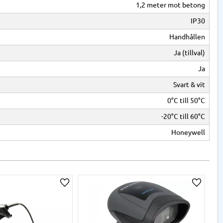
1,2 meter mot betong
IP30
Handhållen
Ja (tillval)
Ja
Svart & vit
0°C till 50°C
-20°C till 60°C
Honeywell
a
Lägg till i önskelista
Lägg til