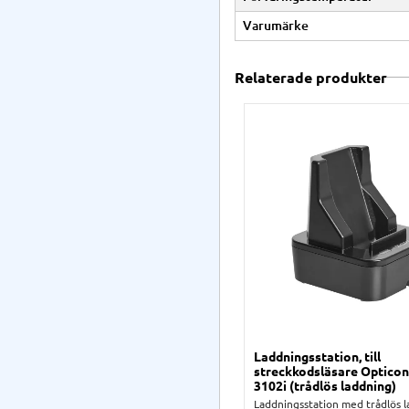
Varumärke
Relaterade produkter
Laddningsstation, till
streckkodsläsare Optico
3102i (trådlös laddning)
Laddningsstation med trådlös l