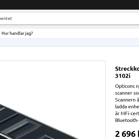
Hur handlar jag?
Streckko
3102i
Opticons n
scanner so
Scannern ä
ladda enhe
är MFi-cert
Bluetooth-
2 696