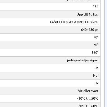
IP54
Upp till 10 fps.
Grönt LED-sikte & vitt LED-sikte.
640x480 px
70°
70°
360°
Ljudsignal & ljussignal
Ja
Nej
Ja
Vit eller svart
-10°C till 50°C
-20°C till 60°C