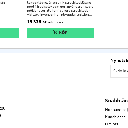
rån
tangentbord, är en unik streckkodsläsare
med färgdisplay som ger användaren stora
möjligheter att konfigurera streckkoder
vid t.ex. inventering. Inbyggda funktioner
för att lägga till kvantitet, lagerplats och
15 336
kr
mycket annat, gör DS3678-KD till en unik
och intuitiv scanner. Ruggat hölje med
fallskydd från 3 meter. Enastående
läsmotor som klarar smutsiga, skadade och
otydliga streckkoder bakom plast eller
skärmar. Basstation och kablage ingår.
Nyhets
Snabblän
7:00
Hur handlar 
0
Kundtjänst
Om oss