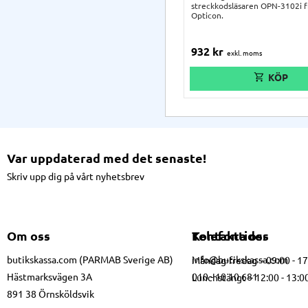
streckkodsläsaren OPN-3102i f
Opticon.
932
kr
Var uppdaterad med det senaste!
Skriv upp dig på vårt nyhetsbrev
Om oss
Kontakta oss
Telefontider
butikskassa.com (PARMAB Sverige AB)
info@butikskassa.com
Måndag-fredag – 09:00 - 1
Hästmarksvägen 3A
010 - 10 10 681
Lunchstängt – 12:00 - 13:0
891 38 Örnsköldsvik