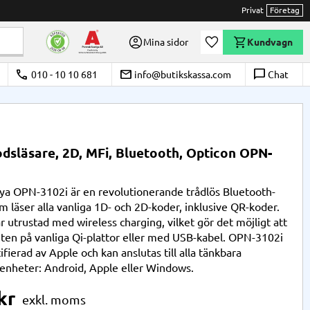
Privat
Företag
Önskelista
Mina sidor
Kundvagn
call
email
chat_bubble_outline
010 - 10 10 681
info@butikskassa.com
Chat
dsläsare, 2D, MFi, Bluetooth, Opticon OPN-
ya OPN-3102i är en revolutionerande trådlös Bluetooth-
m läser alla vanliga 1D- och 2D-koder, inklusive QR-koder.
r utrustad med wireless charging, vilket gör det möjligt att
ten på vanliga Qi-plattor eller med USB-kabel. OPN-3102i
ifierad av Apple och kan anslutas till alla tänkbara
enheter: Android, Apple eller Windows.
kr