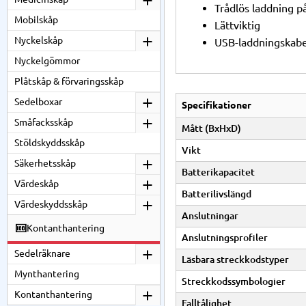
Trådlös laddning på
Mobilskåp
Lättviktig
Nyckelskåp
USB-laddningskabe
Nyckelgömmor
Plåtskåp & förvaringsskåp
Sedelboxar
Specifikationer
Småfacksskåp
Mått (BxHxD)
Stöldskyddsskåp
Vikt
Säkerhetsskåp
Batterikapacitet
Värdeskåp
Batterilivslängd
Värdeskyddsskåp
Anslutningar
Kontanthantering
Anslutningsprofiler
Sedelräknare
Läsbara streckkodstyper
Mynthantering
Streckkodssymbologier
Kontanthantering
Falltålighet