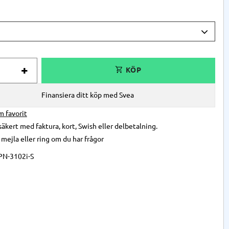
+
Finansiera ditt köp med Svea
önskelista
säkert med faktura, kort, Swish eller delbetalning.
,
mejla
eller
ring
om du har frågor
N-3102i-S