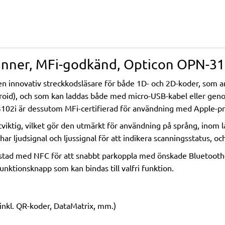
anner, MFi-godkänd, Opticon OPN-31
en innovativ streckkodsläsare för både 1D- och 2D-koder, som ans
oid), och som kan laddas både med micro-USB-kabel eller genom 
102i är dessutom MFi-certifierad för användning med Apple-pr
ttviktig, vilket gör den utmärkt för användning på språng, inom l
r ljudsignal och ljussignal för att indikera scanningsstatus, oc
stad med NFC för att snabbt parkoppla med önskade Bluetooth
nktionsknapp som kan bindas till valfri funktion.
inkl. QR-koder, DataMatrix, mm.)