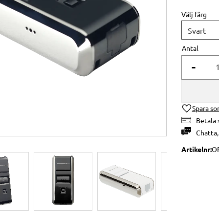
Välj färg
Antal
-
Lägg till i 
Betala 
Chatta
Artikelnr
OP