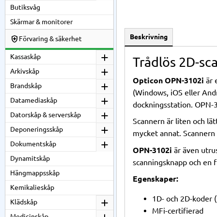
Butiksvåg
Skärmar & monitorer
Beskrivning
Förvaring & säkerhet
Kassaskåp
Trådlös 2D-sc
Arkivskåp
Opticon OPN-3102i
är 
Brandskåp
(Windows, iOS eller Andr
Datamediaskåp
dockningsstation. OPN-3
Datorskåp & serverskåp
Scannern är liten och lä
Deponeringsskåp
mycket annat. Scannern ha
Dokumentskåp
OPN-3102i
är även utru
Dynamitskåp
scanningsknapp och en fu
Hängmappsskåp
Egenskaper:
Kemikalieskåp
1D- och 2D-koder (
Klädskåp
MFi-certifierad
Medicinskåp