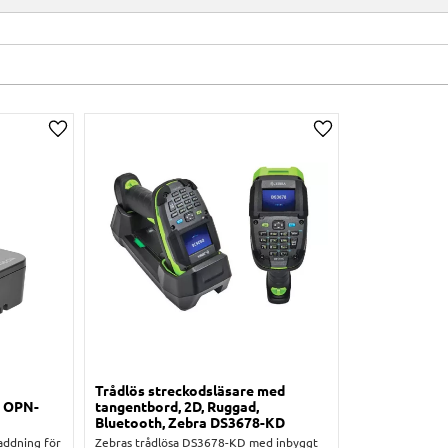
Lägg till i önskelista
Lägg till i önskelis
Trådlös streckodsläsare med
n OPN-
tangentbord, 2D, Ruggad,
Bluetooth, Zebra DS3678-KD
addning för
Zebras trådlösa DS3678-KD med inbyggt