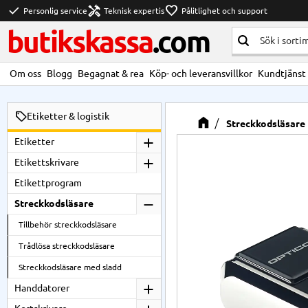
check
handyman
favorite
Personlig service
Teknisk expertis
Pålitlighet och support
butikskassa
.com
Om oss
Blogg
Begagnat & rea
Köp- och leveransvillkor
Kundtjänst
Etiketter & logistik
Streckkodsläsare
Etiketter
Etikettskrivare
Etikettprogram
Streckkodsläsare
Tillbehör streckkodsläsare
Trådlösa streckkodsläsare
Streckkodsläsare med sladd
Handdatorer