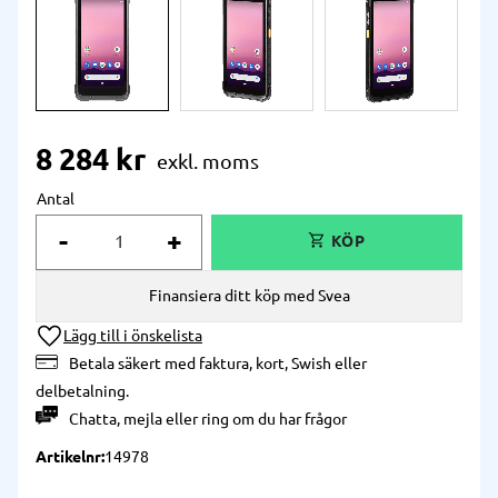
8 284
kr
Antal
-
+
Finansiera ditt köp med Svea
Lägg till i önskelista
Betala säkert med faktura, kort, Swish eller
delbetalning.
Chatta
,
mejla
eller
ring
om du har frågor
Artikelnr
14978