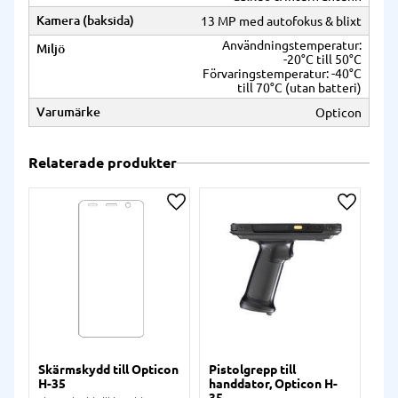
Kamera (baksida)
13 MP med autofokus & blixt
Användningstemperatur:
Miljö
-20°C till 50°C
Förvaringstemperatur: -40°C
till 70°C (utan batteri)
Varumärke
Opticon
Relaterade produkter
Lägg till i önskelista
Lägg till
Skärmskydd till Opticon
Pistolgrepp till
Sk
H-35
handdator, Opticon H-
han