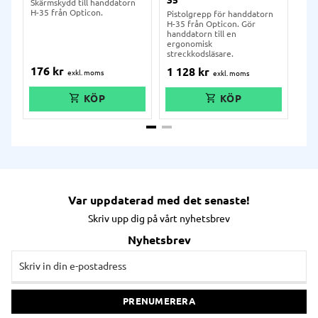
35
han
Skärmskydd till handdatorn
35
H-35 från Opticon.
Pistolgrepp för handdatorn
H-35 från Opticon. Gör
Sky
handdatorn till en
för
ergonomisk
Opt
streckkodsläsare.
176
kr
36
1 128
kr
Var uppdaterad med det senaste!
Skriv upp dig på vårt nyhetsbrev
Nyhetsbrev
PRENUMERERA