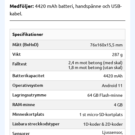
Medföljer:
4420 mAh batteri, handspänne och USB-
kabel.
Specifikationer
Mått (BxHxD)
76x160x15,5 mm
Vikt
287 g
2,4 m mot betong (med skal)
Falltest
1,8 m mot betong (utan skal)
Batterikapacitet
4420 mAh
Operativsystem
Android 11
Lagringsutrymme
64 GB Flash-minne
RAM-minne
4 GB
Minneskortplats
1 st micro-SD-kortplats
Läsbara streckkodstyper
1D-koder & 2D-koder
Ljussensor,
Sensorer