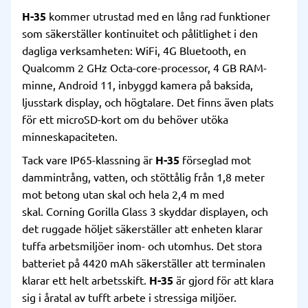
H-35
kommer utrustad med en lång rad funktioner
som säkerställer kontinuitet och pålitlighet i den
dagliga verksamheten: WiFi, 4G Bluetooth, en
Qualcomm 2 GHz Octa-core-processor, 4 GB RAM-
minne, Android 11, inbyggd kamera på baksida,
ljusstark display, och högtalare. Det finns även plats
för ett microSD-kort om du behöver utöka
minneskapaciteten.
Tack vare IP65-klassning är
H-35
förseglad mot
dammintrång, vatten, och stöttålig från 1,8 meter
mot betong utan skal och hela 2,4 m med
skal. Corning Gorilla Glass 3 skyddar displayen, och
det ruggade höljet säkerställer att enheten klarar
tuffa arbetsmiljöer inom- och utomhus. Det stora
batteriet på 4420 mAh säkerställer att terminalen
klarar ett helt arbetsskift.
H-35
är gjord för att klara
sig i åratal av tufft arbete i stressiga miljöer.