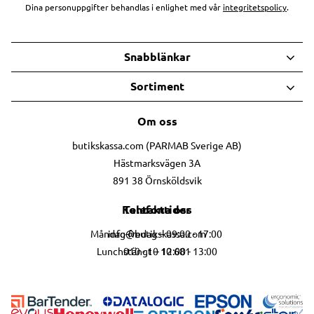
Dina personuppgifter behandlas i enlighet med vår
integritetspolicy
.
Snabblänkar
Sortiment
Om oss
butikskassa.com (PARMAB Sverige AB)
Hästmarksvägen 3A
891 38 Örnsköldsvik
Telefontider
Kontakta oss
info@butikskassa.com
Måndag-fredag – 09:00 - 17:00
010 - 10 10 681
Lunchstängt – 12:00 - 13:00