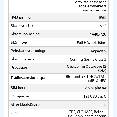
gravitationssensor,
accelerometer &
närhetssensor
IP-klassning
IP65
Skärmstorlek
5,5"
Skärmupplösning
1440x720
Skärmtyp
Full HD, pekskärm
Pekskärmsteknologi
Kapacitiv
Skärmmaterial
Corning Gorilla Glass 3
Qualcomm Octa-core (2
Processor
GHz)
Bluetooth 5.1, 4G WLAN,
Trådlösa anslutningar
WiFi & NFC
SIM-kort
2 SIM-platser
USB-portar
1 st USB typ C
Streckkodsläsare
Ja
GPS, GLONASS, Beidou,
GPS
Galileo & Intern antenn