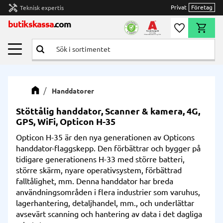
handyman
Privat
Företag
Teknisk expertis
Meny
butikskassa
.com
Önskelista
Kundvag
Handdatorer
Stöttålig handdator, Scanner & kamera, 4G,
GPS, WiFi, Opticon H-35
Opticon H-35 är den nya generationen av Opticons
handdator-flaggskepp. Den förbättrar och bygger på
tidigare generationens H-33 med större batteri,
större skärm, nyare operativsystem, förbättrad
falltålighet, mm. Denna handdator har breda
användningsområden i flera industrier som varuhus,
lagerhantering, detaljhandel, mm., och underlättar
avsevärt scanning och hantering av data i det dagliga