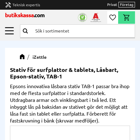
handyman
Privat
Företag
Teknisk expertis
Meny
butikskassa
.com
Önskelista
Kundvag
iZettle
Stativ för surfplattor & tablets, Låsbart,
Epson-stativ, TAB-1
Epsons innovativa låsbara stativ TAB-1 passar bra ihop
med de flesta surfplattor i standardstorlek.
Utdragbara armar och vinklingsbart i två led. Ett
inbyggt lås på baksidan av stativet gör det möjligt att
låsa fast sin tablet eller surfplatta. Förberett för
fastskruvning i bänk (skruvar medföljer).