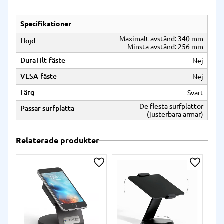
Specifikationer
Maximalt avstånd: 340 mm
Höjd
Minsta avstånd: 256 mm
DuraTilt-fäste
Nej
VESA-fäste
Nej
Färg
Svart
De flesta surfplattor
Passar surfplatta
(justerbara armar)
Relaterade produkter
Lägg till i önskelista
Lägg till