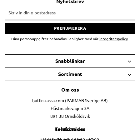
Nyhetsbrev
PRENUMERERA
Dina personuppgifter behandlas i enlighet med vår
integritetspolicy
.
Snabblänkar
Sortiment
Om oss
butikskassa.com (PARMAB Sverige AB)
Hästmarksvägen 3A
891 38 Örnsköldsvik
Telefontider
Kontakta oss
info@butikskassa.com