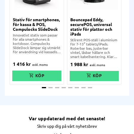
Stativ för smartphones,
Bouncepad Eddy,
Sta
för kassa & POS,
securePOS, universal
Su
Compulocks SlideDock
stativ för plattor och
X-
iPads
Innovativt stativ som passar
Kom
för alla smartphones &
Mic
Stilrent POS-ställ i aluminium
kortdosor. Compulocks
X-f
för 7-13” tablets/iPads.
SlideDock lämpar sig utmärkt
frå
Roterbar bas, justerbar
för användning vid kassadisk
med
vinkel, låsbar hållare och
och i POS-miljö. Stativet har
sam
smart kabelhantering. Klar
en inbyggd låsfunktion och
själ
direkt ur lådan.
1 416
kr
1 
1 988
kr
basplattan går att snurra
360°. Hållaren går att fästa
med skruv eller klister. Bra
för användning med iZettle
kortdosa och smartphones.
Var uppdaterad med det senaste!
Skriv upp dig på vårt nyhetsbrev