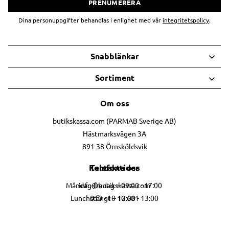
PRENUMERERA
Dina personuppgifter behandlas i enlighet med vår
integritetspolicy
.
Snabblänkar
Sortiment
Om oss
butikskassa.com (PARMAB Sverige AB)
Hästmarksvägen 3A
891 38 Örnsköldsvik
Telefontider
Kontakta oss
info@butikskassa.com
Måndag-fredag – 09:00 - 17:00
010 - 10 10 681
Lunchstängt – 12:00 - 13:00