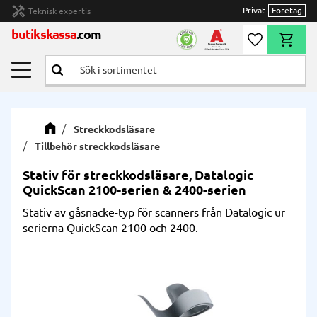
handyman
Privat
Företag
Teknisk expertis
Meny
butikskassa
.com
Önskelista
Kundvag
Streckkodsläsare
Tillbehör streckkodsläsare
Stativ för streckkodsläsare, Datalogic
QuickScan 2100-serien & 2400-serien
Stativ av gåsnacke-typ för scanners från Datalogic ur
serierna QuickScan 2100 och 2400.