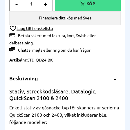
-
+
Finansiera ditt köp med Svea
Lägg till i önskelista
Betala säkert med faktura, kort, Swish eller
delbetalning.
Chatta
,
mejla
eller
ring
om du har frågor
Artikelnr
STD-QD24-BK
Beskrivning
Stativ, Streckkodsläsare, Datalogic,
QuickScan 2100 & 2400
Enkelt stativ av gåsnacke-typ för skanners ur serierna
QuickScan 2100 och 2400, vilket inkluderar bl.a.
följande modeller: