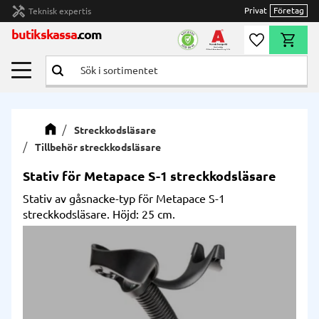
handyman
Privat
Företag
Teknisk expertis
Meny
butikskassa
.com
Önskelista
Kundvag
Streckkodsläsare
Tillbehör streckkodsläsare
Stativ för Metapace S-1 streckkodsläsare
Stativ av gåsnacke-typ för Metapace S-1
streckkodsläsare. Höjd: 25 cm.