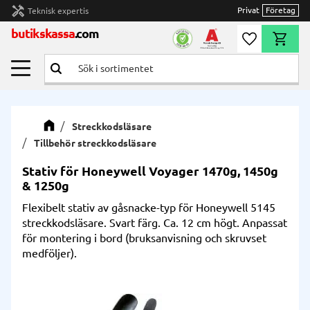
handyman
Privat
Företag
Teknisk expertis
Meny
butikskassa
.com
Önskelista
Kundvag
Streckkodsläsare
Tillbehör streckkodsläsare
Stativ för Honeywell Voyager 1470g, 1450g
& 1250g
Flexibelt stativ av gåsnacke-typ för Honeywell 5145
streckkodsläsare. Svart färg. Ca. 12 cm högt. Anpassat
för montering i bord (bruksanvisning och skruvset
medföljer).