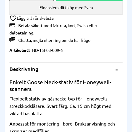
Finansiera ditt köp med Svea
Lägg till i önskelista
Betala säkert med faktura, kort, Swish eller
delbetalning.
Chatta
,
mejla
eller
ring
om du har frågor
Artikelnr
STND-15F03-009-6
Beskrivning
Enkelt Goose Neck-stativ för Honeywell-
scanners
Flexibelt stativ av gåsnacke-typ för Honeywells
streckkodsläsare. Svart färg. Ca. 15 cm högt med
viktad basplatta.
Anpassat för montering i bord. Bruksanvisning och
skruvset medföljer.