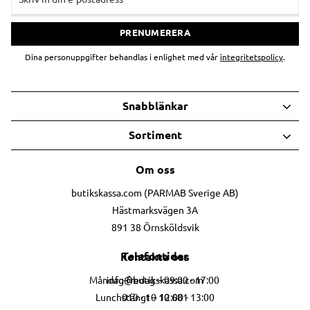
PRENUMERERA
Dina personuppgifter behandlas i enlighet med vår
integritetspolicy
.
Snabblänkar
Sortiment
Om oss
butikskassa.com (PARMAB Sverige AB)
Hästmarksvägen 3A
891 38 Örnsköldsvik
Telefontider
Kontakta oss
info@butikskassa.com
Måndag-fredag – 09:00 - 17:00
010 - 10 10 681
Lunchstängt – 12:00 - 13:00