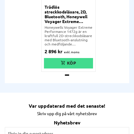
Trådlös
streckkodsläsare, 2D,
Bluetooth, Honeywell
Voyager Extreme
Performance 1472g
Honeywells Voyager Extreme
Performance 1472g är en
kraftfull 2D-streckkodsläsare
med Bluetooth-anslutning
och medföljande
laddningsstation. Den läser
2 896
kr
alla vanliga 1D- och 2D-koder
med enkelhet, inklusive
DotCodes från smartphones
och skärmar. Snabb, pålitlig
och bra räckvidd. IP52-
klassad och falltålig från 1,8
meter mot betong.
Var uppdaterad med det senaste!
Skriv upp dig på vårt nyhetsbrev
Nyhetsbrev