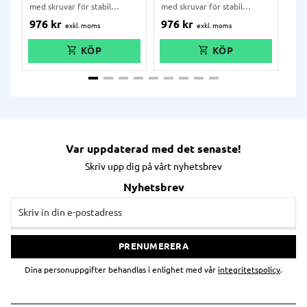
med skruvar för stabil
med skruvar för stabil
med
montering på disk, samt
montering på disk, samt
mon
976
kr
976
kr
97
självhäftande klisterring för
självhäftande klisterring för
själ
montering utan skruv på
montering utan skruv på
mon
exempelvis glasdisk. Kablage
exempelvis glasdisk. Kablage
exe
kan behändligt dras genom
kan behändligt dras genom
kan
röret.
röret.
rör
Var uppdaterad med det senaste!
Skriv upp dig på vårt nyhetsbrev
Nyhetsbrev
PRENUMERERA
Dina personuppgifter behandlas i enlighet med vår
integritetspolicy
.