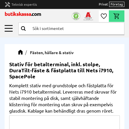
handyman
Privat
Företag
Teknisk expertis
Meny
butikskassa
.com
Önskelista
Kundvag
Fästen, hållare & stativ
Stativ för betalterminal, inkl. stolpe,
DuraTilt-fäste & fästplatta till Nets i7910,
SpacePole
Komplett stativ med grundstolpe och fästplatta för
Nets i7910 betalterminal. Levereras med skruvar för
stabil montering på disk, samt självhäftande
klisterring för montering utan skruv på exempelvis
glasdisk. Kablage kan behändligt dras genom röret.