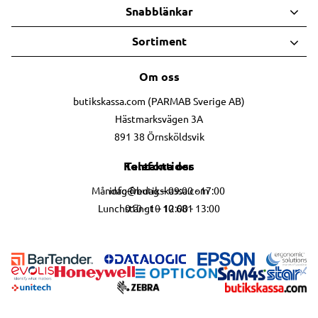
Snabblänkar
Sortiment
Om oss
butikskassa.com (PARMAB Sverige AB)
Hästmarksvägen 3A
891 38 Örnsköldsvik
Telefontider
Kontakta oss
info@butikskassa.com
Måndag-fredag – 09:00 - 17:00
010 - 10 10 681
Lunchstängt – 12:00 - 13:00