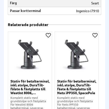
Färg
Svart
Passar kortterminal
Ingenico i7910
Relaterade produkter
Lägg till i önskelista
Lägg till
Stativ för betalterminal,
Stativ för betalterminal,
Sta
inkl. stolpe, DuraTilt-
inkl. stolpe, DuraTilt-
ink
fälste & fästplatta till
fäste & fästplatta till
fäl
WestInt 8006,
Nets iPP350, SpacePole
Ve
SpacePole
Sp
Komplett stativ med
Komplett stativ med
Kom
grundstolpe och fästplatta
grundstolpe och fästplatta
gru
för WestInt 8006
för Nets iPP350
för
betalterminal. Levereras
betalterminal. Levereras
bet