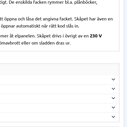
igt. De enskilda facken rymmer bl.a. plånböcker,
t öppna och låsa det angivna facket. Skåpet har även en
öppnar automatiskt när rätt kod slås in.
mer åt elpanelen. Skåpet drivs i övrigt av en
230 V
römavbrott eller om sladden dras ur.
keyboard_arrow_down
keyboard_arrow_down
Leveranstiden på våra skåp är normalt 2-4 vardagar
sta dag.
keyboard_arrow_down
ackning och i nyskick för att returneras.
keyboard_arrow_down
och produktkvalitet.
keyboard_arrow_down
lösning för dina behov.
ed kvaliteten.