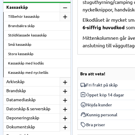
stuguthyrning/camping o
Kassaskåp
nyckelknippor, handväsko
Tillbehör kassaskåp
Elkodlåset är mycket sma
Brandsäkra skåp
6-siffrig huvudkod
som 
Stöldklassade kassaskåp
Mittenkolumnen går även 
Små kassaskåp
anslutning till vägguttag
Stora kassaskåp
Kassaskåp med kodlås
Kassaskåp med nyckellås
Bra att veta!
Arkivskåp
local_shipping
Fri frakt på skåp
Brandskåp
assignment_return
Vi har fri frakt på al
Öppet köp 14 dagar
Datamediaskåp
beroende på skåpmodel
sentiment_very_satisfied
Du har 14 dagars öppet
Nöjda kunder
Datorskåp & serverskåp
support_agent
Vi är stolta över våra
Kunnig personal
Deponeringsskåp
local_offer
Vår personal har gedi
Bra priser
Dokumentskåp
Vi erbjuder konkurren