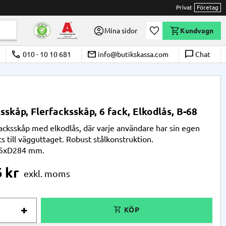
Privat
Företag
Önskelista
Mina sidor
Kundvagn
call
email
chat_bubble_outline
010 - 10 10 681
info@butikskassa.com
Chat
skåp, Flerfacksskåp, 6 fack, Elkodlås, B-68
facksskåp med elkodlås, där varje användare har sin egen
s till vägguttaget. Robust stålkonstruktion.
5xD284 mm.
6
kr
+