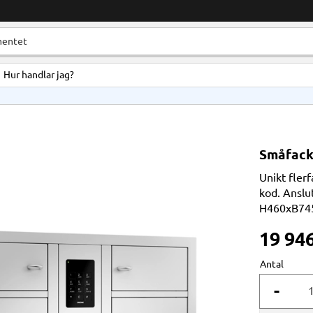
Hur handlar jag?
Småfacks
Unikt fler
kod. Anslut
H460xB74
19 94
Antal
-