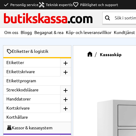
check
handyman
favorite
Personlig service
Teknisk expertis
Pålitlighet och support
butikskassa
.com
Om oss
Blogg
Begagnat & rea
Köp- och leveransvillkor
Kundtjänst
Etiketter & logistik
Kassaskåp
Etiketter
Etikettskrivare
Etikettprogram
Streckkodsläsare
Handdatorer
Kortskrivare
Korthållare
Kassor & kassasystem