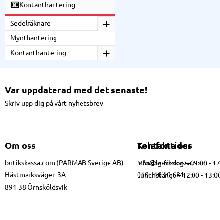
Kontanthantering
Sedelräknare
Mynthantering
Kontanthantering
Var uppdaterad med det senaste!
Skriv upp dig på vårt nyhetsbrev
Om oss
Kontakta oss
Telefontider
butikskassa.com (PARMAB Sverige AB)
info@butikskassa.com
Måndag-fredag – 09:00 - 1
Hästmarksvägen 3A
010 - 10 10 681
Lunchstängt – 12:00 - 13:0
891 38 Örnsköldsvik