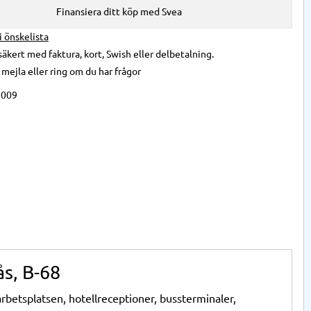
Finansiera ditt köp med Svea
 i önskelista
säkert med faktura, kort, Swish eller delbetalning.
,
mejla
eller
ring
om du har frågor
2009
s, B-68
rbetsplatsen, hotellreceptioner, bussterminaler,