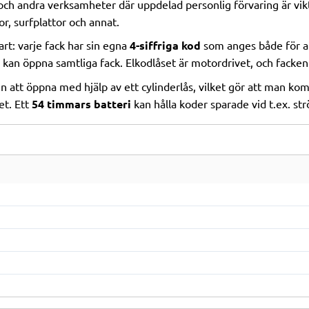
ch andra verksamheter där uppdelad personlig förvaring är vikt
r, surfplattor och annat.
rt: varje fack har sin egna
4-siffriga kod
som anges både för at
kan öppna samtliga fack. Elkodlåset är motordrivet, och facken 
att öppna med hjälp av ett cylinderlås, vilket gör att man kom
et. Ett
54 timmars batteri
kan hålla koder sparade vid t.ex. st
la våra skåp. Frakten gäller fram till gatuadress (ej inbärning). 
l, ort och lagerstatus. Som regel hinner vi skicka våra skåp nä
 köp på alla våra produkter. Produkterna ska vara i originalförp
 nöjda kunder och arbetar ständigt för att förbättra vår service 
gen kunskap om våra produkter och kan hjälpa dig att hitta rätt 
skraftiga priser på alla våra produkter utan att kompromissa m