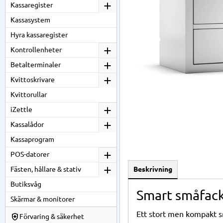
Kassaregister
Kassasystem
Hyra kassaregister
Kontrollenheter
Betalterminaler
Kvittoskrivare
Kvittorullar
iZettle
Kassalådor
Kassaprogram
POS-datorer
Beskrivning
Fästen, hållare & stativ
Butiksvåg
Smart småfack
Skärmar & monitorer
Ett stort men kompakt sm
Förvaring & säkerhet