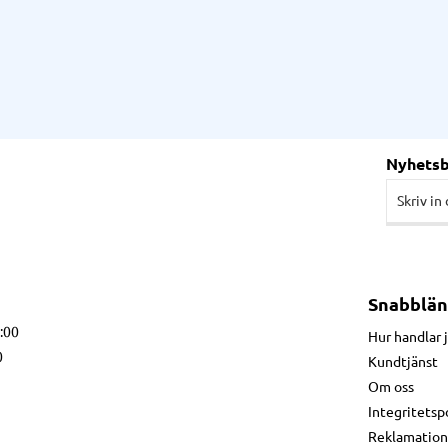
Nyhets
Snabblän
7:00
Hur handlar 
0
Kundtjänst
Om oss
Integritetsp
Reklamation