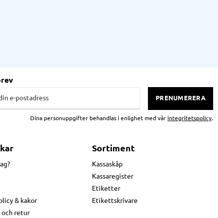
brev
PRENUMERERA
Dina personuppgifter behandlas i enlighet med vår
integritetspolicy
.
kar
Sortiment
jag?
Kassaskåp
Kassaregister
Etiketter
olicy & kakor
Etikettskrivare
 och retur