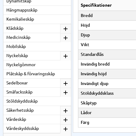
Dynamitskåp
Specifikationer
Hängmappsskåp
Bredd
Kemikalieskåp
Höjd
Klädskåp
Djup
Medicinskåp
Vikt
Mobilskåp
Standardlås
Nyckelskåp
Invändig bredd
Nyckelgömmor
Invändig höjd
Plåtskåp & förvaringsskåp
Sedelboxar
Invändigt djup
Småfacksskåp
Stöldskyddsklass
Stöldskyddsskåp
Skåptyp
Säkerhetsskåp
Lådor
Värdeskåp
Färg
Värdeskyddsskåp