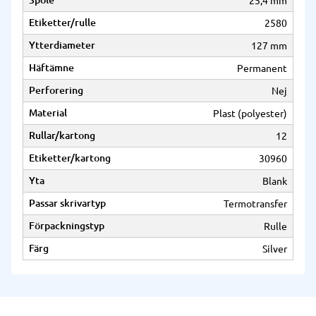
Spole
25,4 mm
Etiketter/rulle
2580
Ytterdiameter
127 mm
Häftämne
Permanent
Perforering
Nej
Material
Plast (polyester)
Rullar/kartong
12
Etiketter/kartong
30960
Yta
Blank
Passar skrivartyp
Termotransfer
Förpackningstyp
Rulle
Färg
Silver