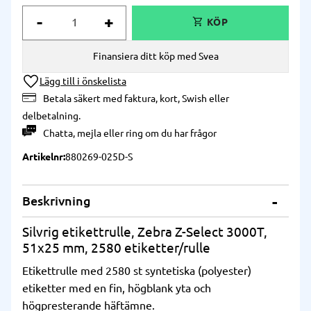
-
+
Finansiera ditt köp med Svea
Lägg till i önskelista
Betala säkert med faktura, kort, Swish eller
delbetalning.
Chatta
,
mejla
eller
ring
om du har frågor
Artikelnr
880269-025D-S
Beskrivning
Silvrig etikettrulle, Zebra Z-Select 3000T,
51x25 mm, 2580 etiketter/rulle
Etikettrulle med 2580 st syntetiska (polyester)
etiketter med en fin, högblank yta och
högpresterande häftämne.