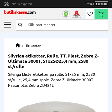
handyman
Privat
Företag
Teknisk expertis
Meny
butikskassa
.com
Önskelista
Kundvag
Etiketter
Silvriga etiketter, Rulle, TT, Plast, Zebra Z-
Ultimate 3000T, 51x25Ø25,4 mm, 2580
st/rulle
Silvriga klisteretiketter på rulle. 51x25 mm, 2580
st/rulle, 25,4 mm spole. Zebra Z-Ultimate 3000T.
Passar bl.a. Zebra ZD421t.