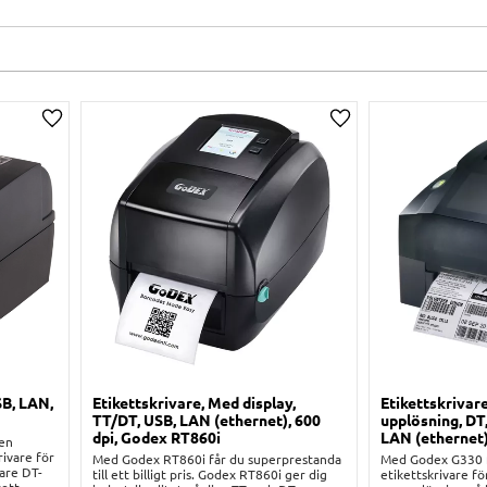
Lägg till i önskelista
Lägg till i önskelist
SB, LAN,
Etikettskrivare, Med display,
Etikettskrivar
TT/DT, USB, LAN (ethernet), 600
upplösning, DT,
dpi, Godex RT860i
LAN (ethernet
men
rivare för
Med Godex RT860i får du superprestanda
Med Godex G330 f
lare DT-
till ett billigt pris. Godex RT860i ger dig
etikettskrivare fö