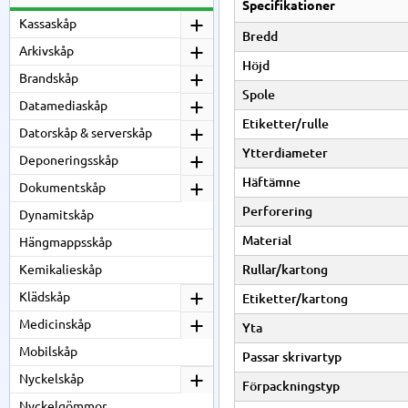
Specifikationer
Kassaskåp
Bredd
Arkivskåp
Höjd
Brandskåp
Spole
Datamediaskåp
Etiketter/rulle
Datorskåp & serverskåp
Ytterdiameter
Deponeringsskåp
Häftämne
Dokumentskåp
Perforering
Dynamitskåp
Material
Hängmappsskåp
Kemikalieskåp
Rullar/kartong
Klädskåp
Etiketter/kartong
Medicinskåp
Yta
Mobilskåp
Passar skrivartyp
Nyckelskåp
Förpackningstyp
Nyckelgömmor