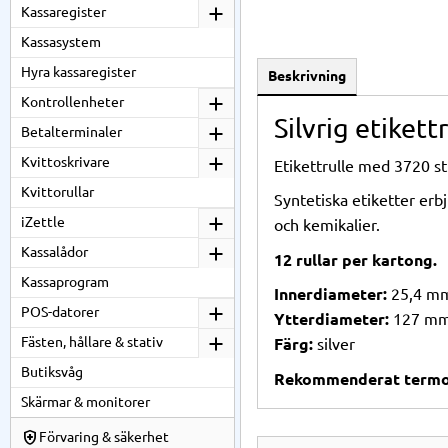
Kassaregister
Kassasystem
Hyra kassaregister
Beskrivning
Kontrollenheter
Silvrig etiket
Betalterminaler
Kvittoskrivare
Etikettrulle med 3720 st
Kvittorullar
Syntetiska etiketter erb
iZettle
och kemikalier.
Kassalådor
12 rullar per kartong.
Kassaprogram
Innerdiameter:
25,4 m
POS-datorer
Ytterdiameter:
127 m
Fästen, hållare & stativ
Färg:
silver
Butiksvåg
Rekommenderat termotr
Skärmar & monitorer
Förvaring & säkerhet