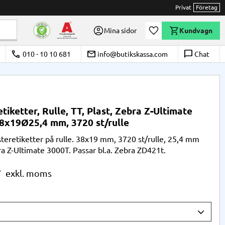
Privat
Företag
Önskelista
Mina sidor
Kundvagn
call
email
chat_bubble_outline
010 - 10 10 681
info@butikskassa.com
Chat
etiketter, Rulle, TT, Plast, Zebra Z-Ultimate
8x19Ø25,4 mm, 3720 st/rulle
isteretiketter på rulle. 38x19 mm, 3720 st/rulle, 25,4 mm
ra Z-Ultimate 3000T. Passar bl.a. Zebra ZD421t.
r