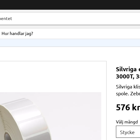
Hur handlar jag?
Silvriga 
3000T, 3
Silvriga kl
spole. Zeb
576
k
Välj mängd