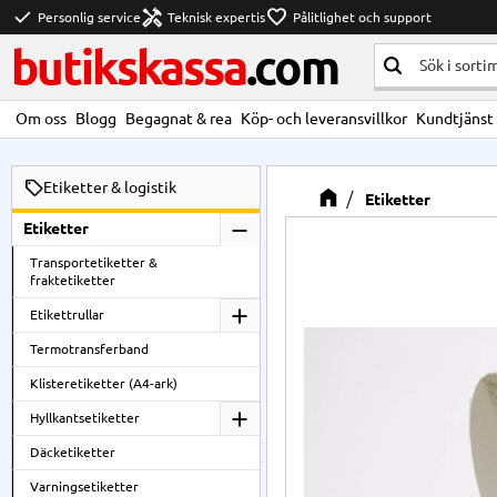
check
handyman
favorite
Personlig service
Teknisk expertis
Pålitlighet och support
butikskassa
.com
Om oss
Blogg
Begagnat & rea
Köp- och leveransvillkor
Kundtjänst
Etiketter & logistik
Etiketter
Etiketter
Transportetiketter &
fraktetiketter
Etikettrullar
Termotransferband
Klisteretiketter (A4-ark)
Hyllkantsetiketter
Däcketiketter
Varningsetiketter