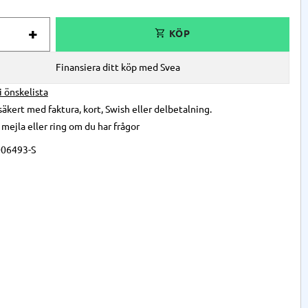
+
Finansiera ditt köp med Svea
 i önskelista
säkert med faktura, kort, Swish eller delbetalning.
,
mejla
eller
ring
om du har frågor
06493-S