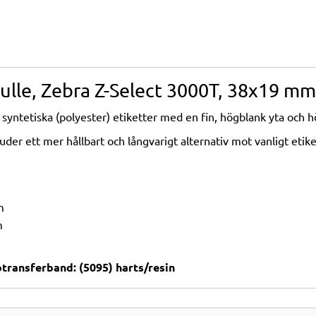
trulle, Zebra Z-Select 3000T, 38x19 mm
 syntetiska (polyester) etiketter med en fin, högblank yta och
juder ett mer hållbart och långvarigt alternativ mot vanligt eti
m
m
ansferband: (5095) harts/resin