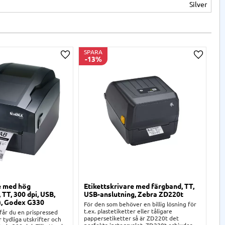
Silver
SPARA
13
%
a
Lägg till i önskelista
Lägg til
e med hög
Etikettskrivare med färgband, TT,
Et
 TT, 300 dpi, USB,
USB-anslutning, Zebra ZD220t
US
), Godex G330
Pl
För den som behöver en billig lösning för
t.ex. plastetiketter eller tåligare
år du en prispressed
Ho
pappersetiketter så är ZD220t det
r tydliga utskrifter och
kom