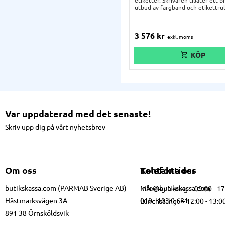
etiketter. Skrivaren tillåter ett b
utbud av färgband och etikettrul
nedan), vilket gör den utmärkt f
användningsområden, bl.a. hande
sjukvård, frakt/transport eller ti
3 576
kr
hotell/restaurang. Mycket enkel
rullinsättning och enbart en enda
knapp gör användningen mycket 
Var uppdaterad med det senaste!
Skriv upp dig på vårt nyhetsbrev
Om oss
Kontakta oss
Telefontider
butikskassa.com (PARMAB Sverige AB)
info@butikskassa.com
Måndag-fredag – 09:00 - 1
Hästmarksvägen 3A
010 - 10 10 681
Lunchstängt – 12:00 - 13:0
891 38 Örnsköldsvik