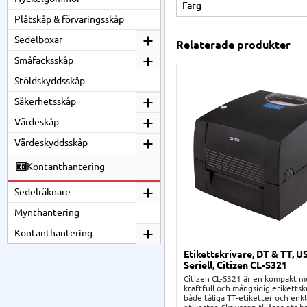
Färg
Plåtskåp & förvaringsskåp
Sedelboxar
Relaterade produkter
Småfacksskåp
Stöldskyddsskåp
Säkerhetsskåp
Värdeskåp
Värdeskyddsskåp
Kontanthantering
Sedelräknare
Mynthantering
Kontanthantering
Etikettskrivare, DT & TT, U
Seriell, Citizen CL-S321
Citizen CL-S321 är en kompakt 
kraftfull och mångsidig etikettsk
både tåliga TT-etiketter och enk