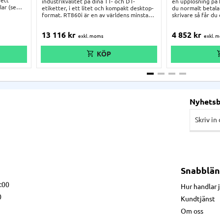
rett
industrikvalitet på dina TT- och DT-
en upplösning på h
lar (se
etiketter, i ett litet och kompakt desktop-
du normalt betalar
ör en rad
format. RT860i är en av världens minsta
skrivare så får du
l,
skrivare med 600 dpi, och gör det möjligt
med extra hög up
ll och med
även för mindre och medelstora
LAN-anslutning. S
13 116
kr
4 852
kr
verksamheter att printa högkvalitativa
Godex egna etike
 fysisk
etiketter, utan att inhandla en
provrulle med eti
simpel.
industriskrivare.
Nyhets
Snabblän
7:00
Hur handlar 
0
Kundtjänst
Om oss