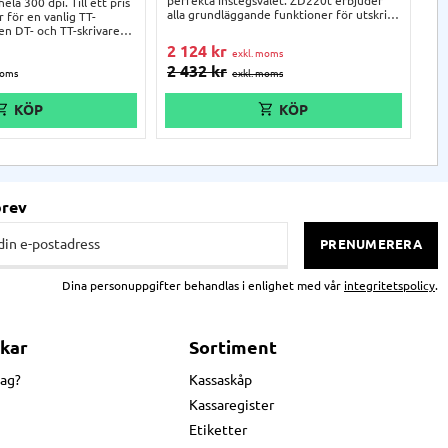
perfekta instegsvalet. ZD220t erbjuder
ela 300 dpi. Till ett pris
ko
alla grundläggande funktioner för utskrift
 för en vanlig TT-
Sk
av olika typer av etiketter, inklusive
 en DT- och TT-skrivare
oc
streckkoder, fraktsedlar, produktlappar,
plösning och inbyggd
fu
2 124
kr
tags, olika typer av märkningar, mm.
krivaren levereras med
et
2 432
kr
3
Skrivaren kommer med USB-anslutning
ttprogram samt en
för
och ett designprogram för etiketter.
ketter.
eti
PC
30
brev
PRENUMERERA
Dina personuppgifter behandlas i enlighet med vår
integritetspolicy
.
kar
Sortiment
jag?
Kassaskåp
Kassaregister
Etiketter