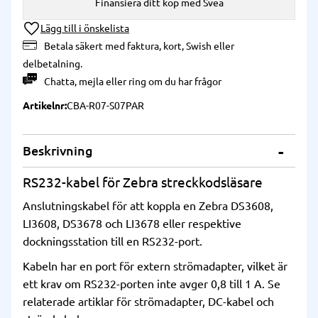
Finansiera ditt köp med Svea
Lägg till i önskelista
Betala säkert med faktura, kort, Swish eller
delbetalning.
Chatta
,
mejla
eller
ring
om du har frågor
Artikelnr
CBA-R07-S07PAR
Beskrivning
RS232-kabel för Zebra streckkodsläsare
Anslutningskabel för att koppla en Zebra DS3608,
LI3608, DS3678 och LI3678 eller respektive
dockningsstation till en RS232-port.
Kabeln har en port för extern strömadapter, vilket är
ett krav om RS232-porten inte avger 0,8 till 1 A. Se
relaterade artiklar för strömadapter, DC-kabel och