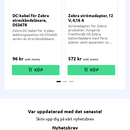
DC-kabel för Zebra
Zebra strömadapter, 12
St
streckkodsläsare,
V, 4,16 A
Van
DS3678
till
Strömadapter för Zebra-
och
produkter. Fungerar
Zebra DC-kabel för 4-plats
framförallt till Zebra
laddningsstation till DS3600-
batteriladdare med flera
serien av streckkodsläsare.
platser samt apparater som
kräver högre
strömförsörjning än 1-
platsladdare.
96
kr
572
kr
56
Var uppdaterad med det senaste!
Skriv upp dig på vårt nyhetsbrev
Nyhetsbrev