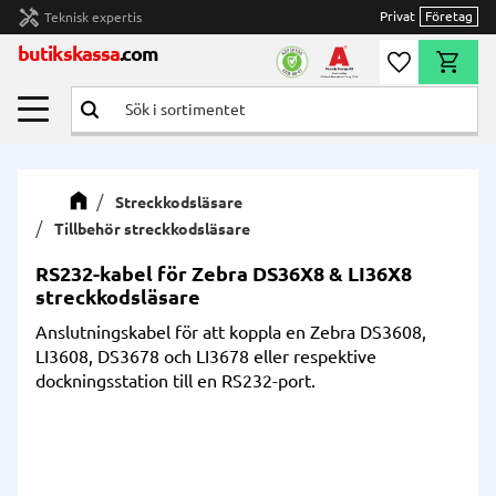
handyman
Privat
Företag
Teknisk expertis
Meny
butikskassa
.com
Önskelista
Kundvag
Streckkodsläsare
Tillbehör streckkodsläsare
RS232-kabel för Zebra DS36X8 & LI36X8
streckkodsläsare
Anslutningskabel för att koppla en Zebra DS3608,
LI3608, DS3678 och LI3678 eller respektive
dockningsstation till en RS232-port.