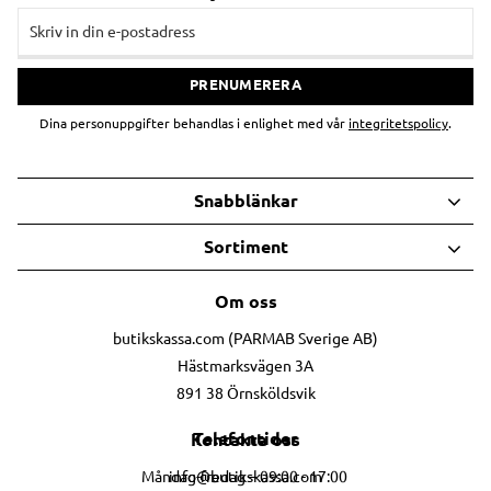
PRENUMERERA
Dina personuppgifter behandlas i enlighet med vår
integritetspolicy
.
Snabblänkar
Sortiment
Om oss
butikskassa.com (PARMAB Sverige AB)
Hästmarksvägen 3A
891 38 Örnsköldsvik
Telefontider
Kontakta oss
info@butikskassa.com
Måndag-fredag – 09:00 - 17:00