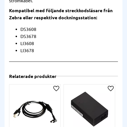
strömkabel.
Kompatibel med följande streckkodsläsare från
Zebra eller respektive dockningsstation:
DS3608
DS3678
LI3608
LI3678
Relaterade produkter
Lägg till i önskelista
Lägg till