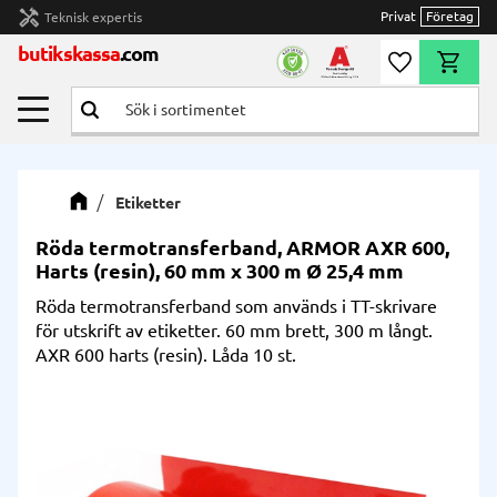
handyman
Privat
Företag
Teknisk expertis
Meny
butikskassa
.com
Önskelista
Kundvag
Etiketter
Röda termotransferband, ARMOR AXR 600,
Harts (resin), 60 mm x 300 m Ø 25,4 mm
Röda termotransferband som används i TT-skrivare
för utskrift av etiketter. 60 mm brett, 300 m långt.
AXR 600 harts (resin). Låda 10 st.