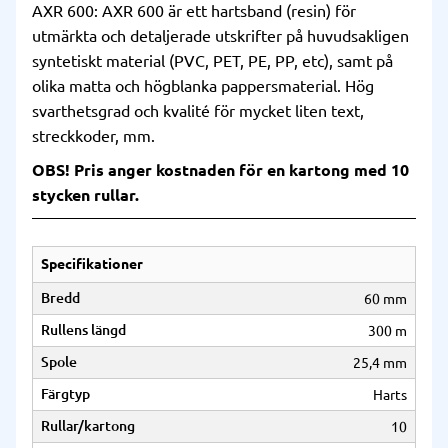
AXR 600: AXR 600 är ett hartsband (resin) för
utmärkta och detaljerade utskrifter på huvudsakligen
syntetiskt material (PVC, PET, PE, PP, etc), samt på
olika matta och högblanka pappersmaterial. Hög
svarthetsgrad och kvalité för mycket liten text,
streckkoder, mm.
OBS! Pris anger kostnaden för en kartong med 10
stycken rullar.
Specifikationer
Bredd
60 mm
Rullens längd
300 m
Spole
25,4 mm
Färgtyp
Harts
Rullar/kartong
10