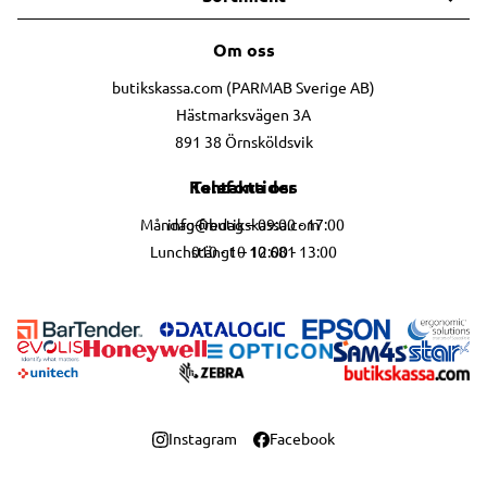
Om oss
butikskassa.com (PARMAB Sverige AB)
Hästmarksvägen 3A
891 38 Örnsköldsvik
Telefontider
Kontakta oss
info@butikskassa.com
Måndag-fredag – 09:00 - 17:00
010 - 10 10 681
Lunchstängt – 12:00 - 13:00
Instagram
Facebook