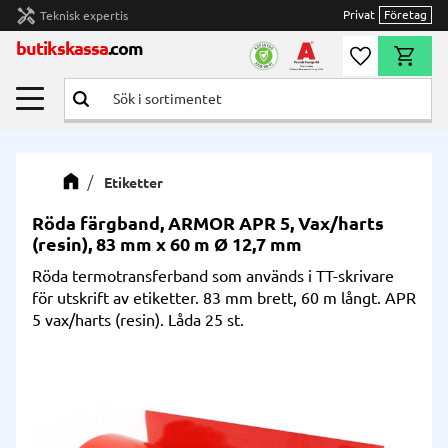
handyman
Privat
Företag
Teknisk expertis
Meny
butikskassa
.com
Önskelista
Kundvag
Etiketter
Röda färgband, ARMOR APR 5, Vax/harts
(resin), 83 mm x 60 m Ø 12,7 mm
Röda termotransferband som används i TT-skrivare
för utskrift av etiketter. 83 mm brett, 60 m långt. APR
5 vax/harts (resin). Låda 25 st.