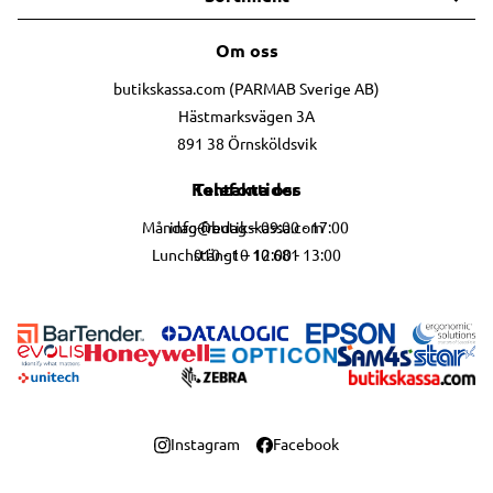
Om oss
butikskassa.com (PARMAB Sverige AB)
Hästmarksvägen 3A
891 38 Örnsköldsvik
Telefontider
Kontakta oss
info@butikskassa.com
Måndag-fredag – 09:00 - 17:00
010 - 10 10 681
Lunchstängt – 12:00 - 13:00
Instagram
Facebook