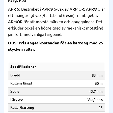
Färg:
Röd
APR 5: Bestruket i APR® 5-vax av ARMOR: APR® 5 är
ett mångsidigt vax-/hartsband (resin) framtaget av
ARMOR för att motstå märken och gnuggningar. Det
erbjuder också en högre grad av mekaniskt motstånd
jämfört med vanliga färgband.
OBS! Pris anger kostnaden för en kartong med 25
stycken rullar.
Specifikationer
Bredd
83 mm
Rullens längd
60 m
Spole
12,7 mm
Färgtyp
Vax/harts
Rullar/kartong
25