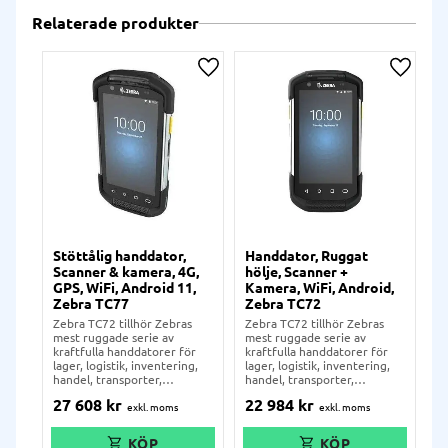
Relaterade produkter
Lägg till i önskelista
Lägg ti
Stöttålig handdator,
Handdator, Ruggat
Scanner & kamera, 4G,
hölje, Scanner +
GPS, WiFi, Android 11,
Kamera, WiFi, Android,
Zebra TC77
Zebra TC72
Zebra TC72 tillhör Zebras
Zebra TC72 tillhör Zebras
mest ruggade serie av
mest ruggade serie av
kraftfulla handdatorer för
kraftfulla handdatorer för
lager, logistik, inventering,
lager, logistik, inventering,
handel, transporter,
handel, transporter,
varuutlämning och mycket
varuutlämning och mycket
27 608
kr
22 984
kr
annat. Handdatorn har
annat. Handdatorn har
Zebras oslagbara kvalité, och
Zebras oslagbara kvalité, och
är IP68-klassad och falltålig
är IP68-klassad och falltålig