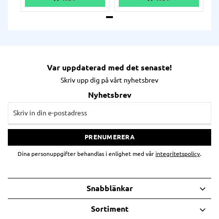
från 2,4 meter mot betong.
från 2,4 meter mot betong.
Terminalen kommer utrustad
Terminalen kommer utrustad
med en lång rad funktioner
med en lång rad funktioner
som förväntas i den dagliga
som förväntas i den dagliga
verksamheten: Bluetooth,
verksamheten: Bluetooth,
WiFi, ljusstark display, 13 MP
WiFi, ljusstark display, 13 MP
kamera, selfie-kamera,
kamera, selfie-kamera,
Gorilla Glass, och ett stort
Gorilla Glass, och ett stort
batteri.
batteri.
Var uppdaterad med det senaste!
Skriv upp dig på vårt nyhetsbrev
Nyhetsbrev
PRENUMERERA
Dina personuppgifter behandlas i enlighet med vår
integritetspolicy
.
Snabblänkar
Sortiment