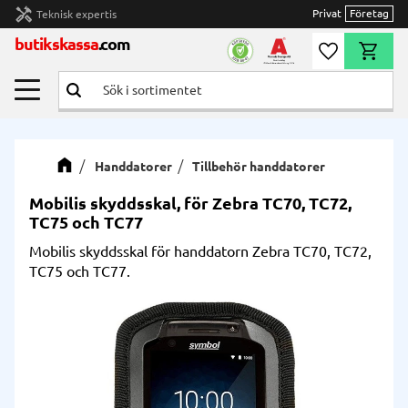
handyman
Privat
Företag
Teknisk expertis
Meny
butikskassa
.com
Önskelista
Kundvag
Handdatorer
Tillbehör handdatorer
Mobilis skyddsskal, för Zebra TC70, TC72,
TC75 och TC77
Mobilis skyddsskal för handdatorn Zebra TC70, TC72,
TC75 och TC77.