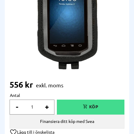
556
kr
Antal
-
+
Finansiera ditt köp med Svea
Lägg till i önskelista