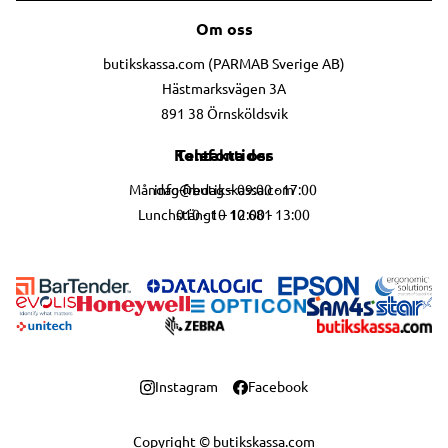
Om oss
butikskassa.com (PARMAB Sverige AB)
Hästmarksvägen 3A
891 38 Örnsköldsvik
Telefontider
Kontakta oss
info@butikskassa.com
Måndag-fredag – 09:00 - 17:00
010 - 10 10 681
Lunchstängt – 12:00 - 13:00
Instagram
Facebook
Copyright © butikskassa.com