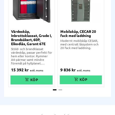
Värdeskåp,
Mobilskåp, CECAR 20
Mo
Inbrottsklassat, Grade I,
fack med laddning
fa
Brandsäkert, 60P,
Modernt mobilskåp CESAR,
Mod
Elkodlås, Garant 67E
med centralt låssystem och
med
20 fack med laddning.
30 
Stöld- och brandklassat
värdeskåp, passar perfekt för
hem eller kontor. Rymmer
A4-pärmar samt mindre
föremål på hyllplanet.
Inbyggt kodlås.
9 836
kr
15
15 392
kr